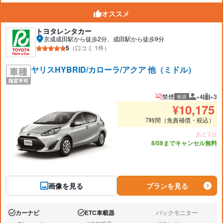
オススメ
トヨタレンタカー
京成成田駅から徒歩2分、成田駅から徒歩9分
5
（口コミ 1件）
ヤリスHYBRID/カローラ/アクア 他（ミドル）
禁煙
×4
×3
推奨
推奨人数
推奨
¥
10,175
7時間（免責補償・税込）
あと3台
8/08までキャンセル無料
画像を見る
プランを見る
カーナビ
ETC車載器
バックモニター
あり:
あり:
なし: