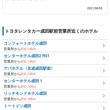
2021/06/05
トヨタレンタカー成田駅前営業所近くのホテル
コンフォートホテル成田
営業所から
約
0.14
km
センターホテル成田2 R51
営業所から
約
0.14
km
アパホテル〈京成成田駅前〉
営業所から
約
0.15
km
センターホテル成田 1
営業所から
約
0.16
km
リッチモンドホテル成田
営業所から
約
0.18
km
ミートイン成田