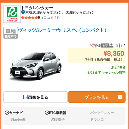
トヨタレンタカー
京成成田駅から徒歩2分、成田駅から徒歩9分
5
（口コミ 1件）
ヴィッツ/ルーミー/ヤリス 他（コンパクト）
禁煙
×4
×2
推奨
推奨人数
推奨
¥
8,360
7時間（免責補償・税込）
あと18台
8/08までキャンセル無料
画像を見る
プランを見る
カーナビ
ETC車載器
バックモニター
あり:
あり:
なし:
Bluetooth
USB端子
ドラレコ
なし:
なし:
なし: