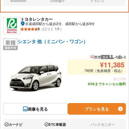
Bluetooth
USB端子
ドラレコ
なし:
なし:
なし:
トヨタレンタカー
京成成田駅から徒歩2分、成田駅から徒歩9分
5
（口コミ 1件）
シエンタ 他（ミニバン・ワゴン）
禁煙
×5
×3
推奨
推奨人数
推奨
¥
11,385
7時間（免責補償・税込）
あと3台
8/08までキャンセル無料
画像を見る
プランを見る
カーナビ
ETC車載器
バックモニター
あり:
あり:
なし: