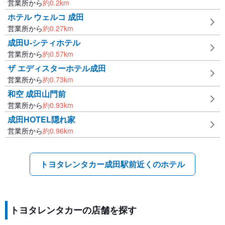
営業所から
約
0.2
km
ホテル ウェルコ 成田
営業所から
約
0.27
km
成田U-シティホテル
営業所から
約
0.57
km
ザ エディスターホテル成田
営業所から
約
0.73
km
和空 成田山門前
営業所から
約
0.93
km
成田HOTEL隠れ家
営業所から
約
0.96
km
トヨタレンタカー成田駅前近くのホテル
トヨタレンタカーの店舗を探す