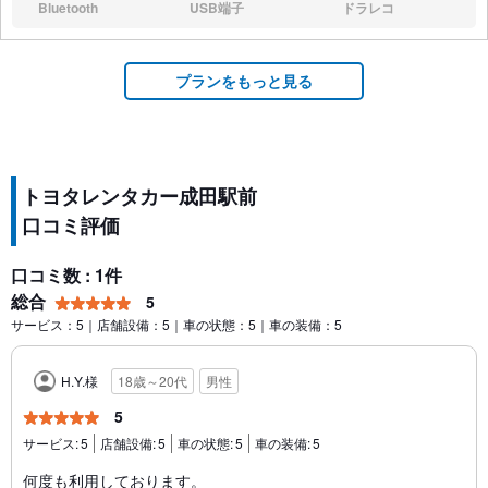
Bluetooth
USB端子
ドラレコ
なし:
なし:
なし:
プランをもっと見る
トヨタレンタカー成田駅前
口コミ評価
口コミ数 : 1件
総合
5
サービス：5｜店舗設備：5｜車の状態：5｜車の装備：5
H.Y.様
18歳～20代
男性
5
サービス:
5
店舗設備:
5
車の状態:
5
車の装備:
5
何度も利用しております。