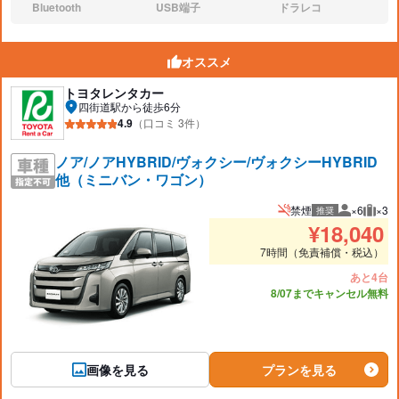
Bluetooth
USB端子
ドラレコ
なし:
なし:
なし:
オススメ
トヨタレンタカー
四街道駅から徒歩6分
4.9
（口コミ 3件）
ノア/ノアHYBRID/ヴォクシー/ヴォクシーHYBRID
他（ミニバン・ワゴン）
禁煙
×6
×3
推奨
推奨人数
推奨
¥
18,040
7時間（免責補償・税込）
あと4台
8/07までキャンセル無料
画像を見る
プランを見る