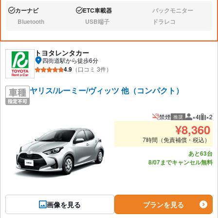
カーナビ
ETC車載器
バックモニター
あり:
あり:
なし:
Bluetooth
USB端子
ドラレコ
なし:
なし:
なし:
トヨタレンタカー
四街道駅から徒歩6分
4.9
（口コミ 3件）
ヤリス/ルーミー/ヴィッツ 他（コンパクト）
禁煙
×4
×2
推奨
推奨人数
推奨
¥
8,360
7時間（免責補償・税込）
あと63台
8/07までキャンセル無料
画像を見る
プランを見る