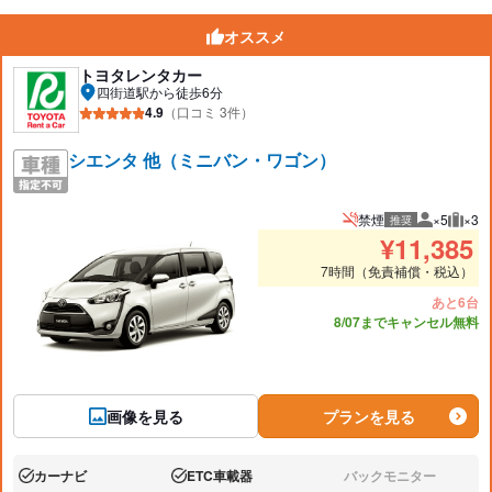
オススメ
トヨタレンタカー
四街道駅から徒歩6分
4.9
（口コミ 3件）
シエンタ 他（ミニバン・ワゴン）
禁煙
×5
×3
推奨
推奨人数
推奨
¥
11,385
7時間（免責補償・税込）
あと6台
8/07までキャンセル無料
画像を見る
プランを見る
カーナビ
ETC車載器
バックモニター
あり:
あり:
なし: