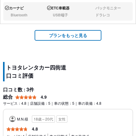
カーナビ
ETC車載器
バックモニター
あり:
あり:
なし:
Bluetooth
USB端子
ドラレコ
なし:
なし:
なし:
プランをもっと見る
トヨタレンタカー四街道
口コミ評価
口コミ数 : 3件
総合
4.9
サービス：4.8｜店舗設備：5｜車の状態：5｜車の装備：4.8
M.N.様
18歳～20代
女性
4.8