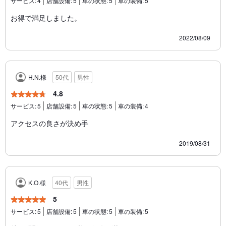
サービス:
4
店舗設備:
5
車の状態:
5
車の装備:
5
お得で満足しました。
2022/08/09
H.N.様
50代
男性
4.8
サービス:
5
店舗設備:
5
車の状態:
5
車の装備:
4
アクセスの良さが決め手
2019/08/31
K.O.様
40代
男性
5
サービス:
5
店舗設備:
5
車の状態:
5
車の装備:
5