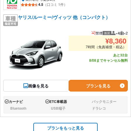
4.5
（口コミ 1件）
ヤリス/ルーミー/ヴィッツ 他（コンパクト）
禁煙
×4
×2
推奨
推奨人数
推奨
¥
8,360
7時間（免責補償・税込）
あと32台
8/08までキャンセル無料
画像を見る
プランを見る
カーナビ
ETC車載器
バックモニター
あり:
あり:
なし:
Bluetooth
USB端子
ドラレコ
なし:
なし:
なし:
プランをもっと見る