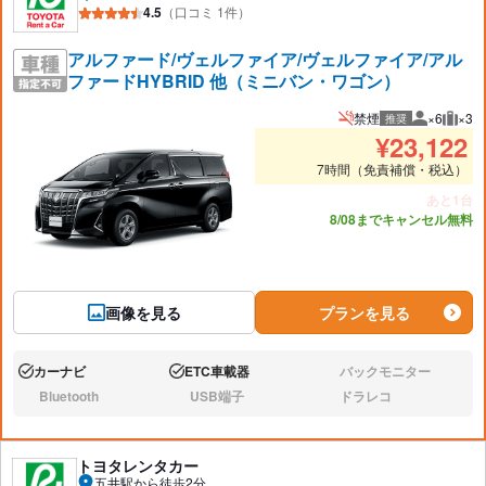
4.5
（口コミ 1件）
アルファード/ヴェルファイア/ヴェルファイア/アル
ファードHYBRID 他（ミニバン・ワゴン）
禁煙
×6
×3
推奨
推奨人数
推奨
¥
23,122
7時間（免責補償・税込）
あと1台
8/08までキャンセル無料
画像を見る
プランを見る
カーナビ
ETC車載器
バックモニター
あり:
あり:
なし:
Bluetooth
USB端子
ドラレコ
なし:
なし:
なし:
トヨタレンタカー
五井駅から徒歩2分