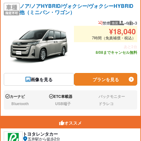
ノア/ノアHYBRID/ヴォクシー/ヴォクシーHYBRID
他（ミニバン・ワゴン）
禁煙
×6
×3
推奨
推奨人数
推奨
¥
18,040
7時間（免責補償・税込）
あと2台
8/08までキャンセル無料
画像を見る
プランを見る
カーナビ
ETC車載器
バックモニター
あり:
あり:
なし:
Bluetooth
USB端子
ドラレコ
なし:
なし:
なし:
オススメ
トヨタレンタカー
五井駅から徒歩2分