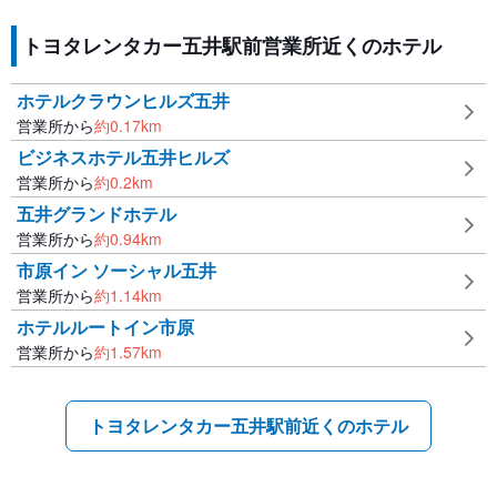
トヨタレンタカー五井駅前営業所近くのホテル
ホテルクラウンヒルズ五井
営業所から
約
0.17
km
ビジネスホテル五井ヒルズ
営業所から
約
0.2
km
五井グランドホテル
営業所から
約
0.94
km
市原イン ソーシャル五井
営業所から
約
1.14
km
ホテルルートイン市原
営業所から
約
1.57
km
トヨタレンタカー五井駅前近くのホテル