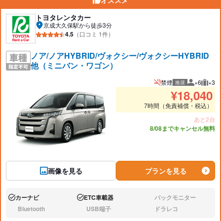
オススメ
トヨタレンタカー
京成大久保駅から徒歩3分
4.5
（口コミ 1件）
ノア/ノアHYBRID/ヴォクシー/ヴォクシーHYBRID
他（ミニバン・ワゴン）
禁煙
×6
×3
推奨
推奨人数
推奨
¥
18,040
7時間（免責補償・税込）
あと2台
8/08までキャンセル無料
画像を見る
プランを見る
カーナビ
ETC車載器
バックモニター
あり:
あり:
なし:
Bluetooth
USB端子
ドラレコ
なし:
なし:
なし: