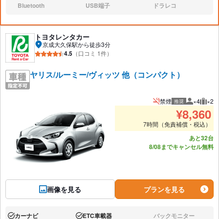
Bluetooth
USB端子
ドラレコ
なし:
なし:
なし:
トヨタレンタカー
京成大久保駅から徒歩3分
4.5
（口コミ 1件）
ヤリス/ルーミー/ヴィッツ 他（コンパクト）
禁煙
×4
×2
推奨
推奨人数
推奨
¥
8,360
7時間（免責補償・税込）
あと32台
8/08までキャンセル無料
画像を見る
プランを見る
カーナビ
ETC車載器
バックモニター