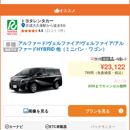
オススメ
トヨタレンタカー
京成大久保駅から徒歩3分
4.5
（口コミ 1件）
アルファード/ヴェルファイア/ヴェルファイア/アル
ファードHYBRID 他（ミニバン・ワゴン）
禁煙
×6
×3
推奨
推奨人数
推奨
¥
23,122
7時間（免責補償・税込）
あと1台
8/08までキャンセル無料
画像を見る
プランを見る
カーナビ
ETC車載器
バックモニター
あり:
あり:
なし: