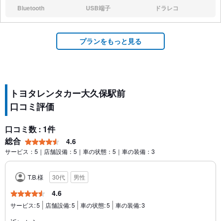
あり:
あり:
なし:
Bluetooth
USB端子
ドラレコ
なし:
なし:
なし:
プランをもっと見る
トヨタレンタカー大久保駅前
口コミ評価
口コミ数 : 1件
総合
4.6
サービス：5｜店舗設備：5｜車の状態：5｜車の装備：3
T.B.様
30代
男性
4.6
サービス:
5
店舗設備:
5
車の状態:
5
車の装備:
3