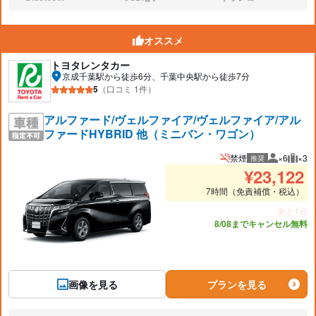
なし:
なし:
なし:
オススメ
トヨタレンタカー
京成千葉駅から徒歩6分、千葉中央駅から徒歩7分
5
（口コミ 1件）
アルファード/ヴェルファイア/ヴェルファイア/アル
ファードHYBRID 他（ミニバン・ワゴン）
禁煙
×6
×3
推奨
推奨人数
推奨
¥
23,122
7時間（免責補償・税込）
あと1台
8/08までキャンセル無料
画像を見る
プランを見る