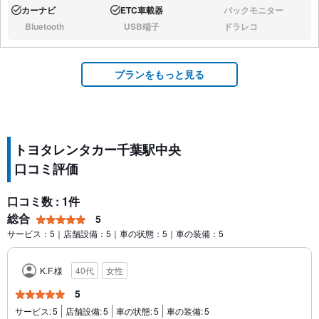
カーナビ
ETC車載器
バックモニター
あり:
あり:
なし:
Bluetooth
USB端子
ドラレコ
なし:
なし:
なし:
プランをもっと見る
トヨタレンタカー千葉駅中央
口コミ評価
口コミ数 : 1件
総合
5
サービス：5｜店舗設備：5｜車の状態：5｜車の装備：5
K.F.様
40代
女性
5
サービス:
5
店舗設備:
5
車の状態:
5
車の装備:
5