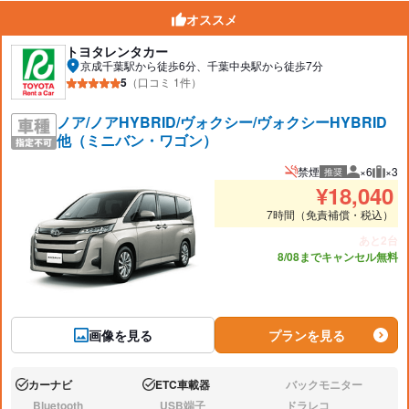
オススメ
トヨタレンタカー
京成千葉駅から徒歩6分、千葉中央駅から徒歩7分
5
（口コミ 1件）
ノア/ノアHYBRID/ヴォクシー/ヴォクシーHYBRID
他（ミニバン・ワゴン）
禁煙
×6
×3
推奨
推奨人数
推奨
¥
18,040
7時間（免責補償・税込）
あと2台
8/08までキャンセル無料
画像を見る
プランを見る
カーナビ
ETC車載器
バックモニター
あり:
あり:
なし:
Bluetooth
USB端子
ドラレコ