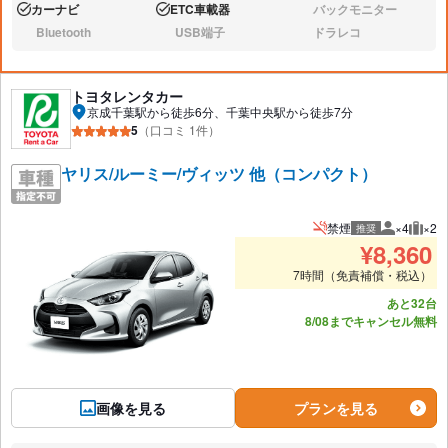
カーナビ
ETC車載器
バックモニター
あり:
あり:
なし:
Bluetooth
USB端子
ドラレコ
なし:
なし:
なし:
トヨタレンタカー
京成千葉駅から徒歩6分、千葉中央駅から徒歩7分
5
（口コミ 1件）
ヤリス/ルーミー/ヴィッツ 他（コンパクト）
禁煙
×4
×2
推奨
推奨人数
推奨
¥
8,360
7時間（免責補償・税込）
あと32台
8/08までキャンセル無料
画像を見る
プランを見る