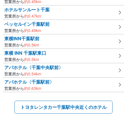
営業所から
約
0.45
km
ホテルサンルート千葉
営業所から
約
0.47
km
ベッセルイン千葉駅前
営業所から
約
0.49
km
東横INN千葉駅前
営業所から
約
0.5
km
東横 INN 千葉駅東口
営業所から
約
0.5
km
アパホテル〈千葉中央駅前〉
営業所から
約
0.54
km
アパホテル〈千葉駅前〉
営業所から
約
0.63
km
トヨタレンタカー千葉駅中央近くのホテル