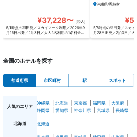
ケージプラン
沖縄県/恩納村
¥37,228〜
¥5
（税込）
5/1時点の羽田発／スカイマーク利用／2026年9
5/8時点の羽田発／スカイ
月15日出発／2泊3日／大人2名利用の1名料金を
月28日出発／2泊3日／大
算出
算出
全国のホテルを探す
都道府県
市区町村
駅
スポット
沖縄県
北海道
東京都
福岡県
大阪府
人気のエリア
静岡県
愛知県
神奈川県
宮城県
長崎県
北海道
北海道