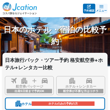
予約確認
メニュー
日本のホテル・宿泊の比較予
約
日本旅行パック・ツアー予約 格安航空券+ホ
テル+レンタカー比較
航空券パッケージ
ホテル＋レンタカー
出発5日前まで予約OK
航空券が不要な方はコチラ
ホテル
ホテルのみの予約の方