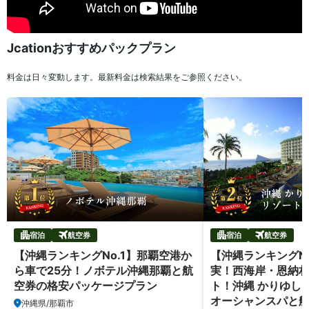
Jcationおすすめパックプラン
料金は日々変動します。最新料金は検索結果をご参照ください。
宿泊
航空券
宿泊
航空券
【沖縄ランキングNo.1】那覇空港か
【沖縄ランキングN
ら車で25分！ノボテル沖縄那覇と航
実！西海岸・恩納
空券の格安パッケージプラン
ト！沖縄 かりゆし
オーシャンスパと
沖縄県/那覇市