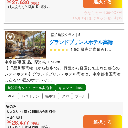
￥27,630
選択する
（税込）
（1人あたり¥13,815・税込）
今ならセール30%OFF!
09月05日までキャンセル無料
宿泊施設クラス｜5
グランドプリンスホテル高輪
4.6/5 最高に素晴らしい
東京都/港区 品川駅から0.51km
【JR品川駅高輪口から徒歩5分。緑豊かな庭園に包まれた都心の
シティホテル】グランドプリンスホテル高輪は、東京都港区高輪
にある4つ星のホテルです。
施設限定タイムセール実施中
キャンセル無料
Wi-Fi
レストラン
駐車場
スパ
プール
宿のみ
大人2人・1室 / 2日間の合計料金
￥40,681
￥28,477
選択する
（税込）
（1人あたり¥14,238・税込）