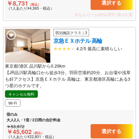
￥8,731
選択する
（税込）
（1人あたり¥4,365・税込）
今ならセール25%OFF!
残り3 室
宿泊施設クラス｜3
京急ＥＸホテル 高輪
4.2/5 最高に素晴らしい
東京都/港区 品川駅から0.29km
【JR品川駅高輪口から徒歩3分。羽田空港約20分、お台場や浅草
も好アクセス】京急ＥＸホテル 高輪は、東京都港区高輪にある3
つ星のホテルです。
キャンセル無料
Wi-Fi
宿のみ
大人2人・1室 / 2日間の合計料金
￥53,872
￥45,602
選択する
（税込）
（1人あたり¥22,801・税込）