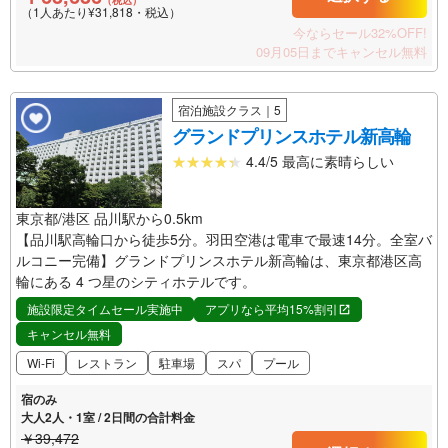
（税込）
（1人あたり¥31,818・税込）
今ならセール32%OFF!
09月05日までキャンセル無料
宿泊施設クラス｜5
グランドプリンスホテル新高輪
4.4/5 最高に素晴らしい
東京都/港区 品川駅から0.5km
【品川駅高輪口から徒歩5分。羽田空港は電車で最速14分。全室バ
ルコニー完備】グランドプリンスホテル新高輪は、東京都港区高
輪にある 4 つ星のシティホテルです。
施設限定タイムセール実施中
アプリなら平均15%割引
キャンセル無料
Wi-Fi
レストラン
駐車場
スパ
プール
宿のみ
大人2人・1室 / 2日間の合計料金
￥39,472