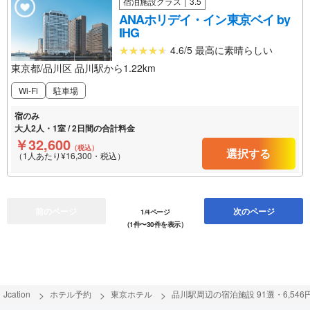
宿泊施設クラス｜3.5
ANAホリデイ・イン東京ベイ by
IHG
4.6/5 最高に素晴らしい
東京都/品川区 品川駅から1.22km
Wi-Fi
駐車場
宿のみ
大人2人・1室 / 2日間の合計料金
￥32,600
（税込）
選択する
（1人あたり¥16,300・税込）
前のページ
次のページ
1/4ページ
（1件〜30件を表示）
Jcation
ホテル予約
東京ホテル
品川駅周辺の宿泊施設 91選・6,546