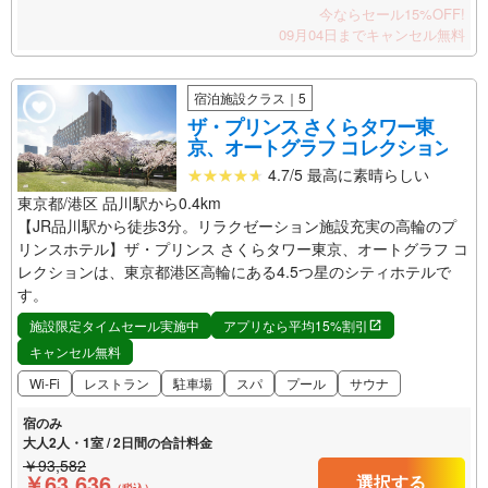
今ならセール15%OFF!
09月04日までキャンセル無料
宿泊施設クラス｜5
ザ・プリンス さくらタワー東
京、オートグラフ コレクション
4.7/5 最高に素晴らしい
東京都/港区 品川駅から0.4km
【JR品川駅から徒歩3分。リラクゼーション施設充実の高輪のプ
リンスホテル】ザ・プリンス さくらタワー東京、オートグラフ コ
レクションは、東京都港区高輪にある4.5つ星のシティホテルで
す。
施設限定タイムセール実施中
アプリなら平均15%割引
キャンセル無料
Wi-Fi
レストラン
駐車場
スパ
プール
サウナ
宿のみ
大人2人・1室 / 2日間の合計料金
￥93,582
￥63,636
選択する