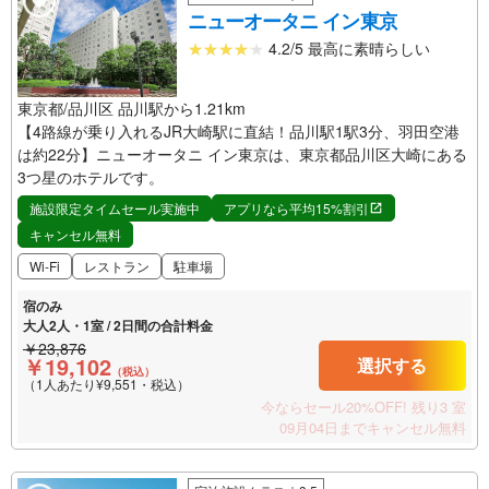
ニューオータニ イン東京
4.2/5 最高に素晴らしい
東京都/品川区 品川駅から1.21km
【4路線が乗り入れるJR大崎駅に直結！品川駅1駅3分、羽田空港
は約22分】ニューオータニ イン東京は、東京都品川区大崎にある
3つ星のホテルです。
施設限定タイムセール実施中
アプリなら平均15%割引
キャンセル無料
Wi-Fi
レストラン
駐車場
宿のみ
大人2人・1室 / 2日間の合計料金
￥23,876
￥19,102
選択する
（税込）
（1人あたり¥9,551・税込）
今ならセール20%OFF!
残り3 室
09月04日までキャンセル無料