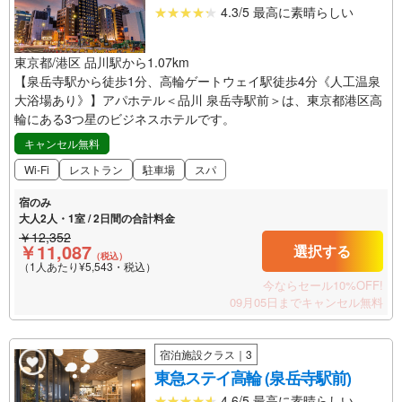
4.3/5 最高に素晴らしい
東京都/港区 品川駅から1.07km
【泉岳寺駅から徒歩1分、高輪ゲートウェイ駅徒歩4分《人工温泉
大浴場あり》】アパホテル＜品川 泉岳寺駅前＞は、東京都港区高
輪にある3つ星のビジネスホテルです。
キャンセル無料
Wi-Fi
レストラン
駐車場
スパ
宿のみ
大人2人・1室 / 2日間の合計料金
￥12,352
￥11,087
選択する
（税込）
（1人あたり¥5,543・税込）
今ならセール10%OFF!
09月05日までキャンセル無料
宿泊施設クラス｜3
東急ステイ高輪 (泉岳寺駅前)
4.6/5 最高に素晴らしい