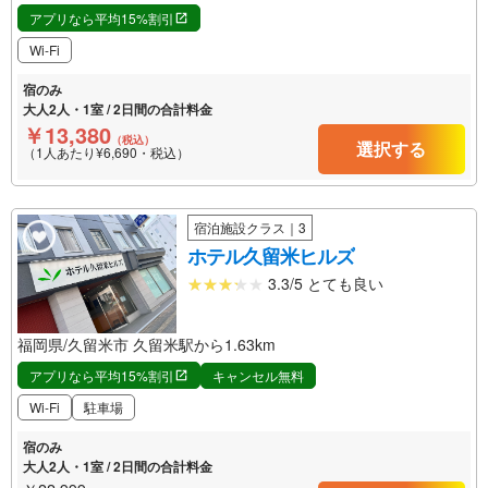
アプリなら平均15%割引
Wi-Fi
宿のみ
大人2人・1室 / 2日間の合計料金
￥13,380
（税込）
選択する
（1人あたり¥6,690・税込）
宿泊施設クラス｜3
ホテル久留米ヒルズ
3.3/5 とても良い
福岡県/久留米市 久留米駅から1.63km
アプリなら平均15%割引
キャンセル無料
Wi-Fi
駐車場
宿のみ
大人2人・1室 / 2日間の合計料金