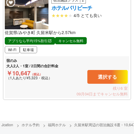
ホテルバリビーチ
4/5 とても良い
佐賀県/みやき町 久留米駅から2.57km
アプリなら平均15%割引
キャンセル無料
Wi-Fi
駐車場
宿のみ
大人2人・1室 / 2日間の合計料金
￥10,647
（税込）
選択する
（1人あたり¥5,323・税込）
残り6 室
09月04日までキャンセル無料
Jcation
ホテル予約
福岡ホテル
久留米駅周辺の宿泊施設 6選・10,64