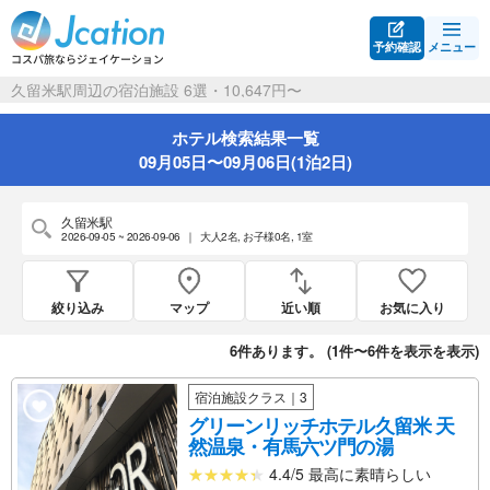
予約確認
メニュー
久留米駅周辺の宿泊施設 6選・10,647円〜
ホテル検索結果一覧
09月05日〜09月06日(1泊2日)
久留米駅
2026-09-05 ~ 2026-09-06
｜
大人2名
,
お子様0名
,
1室
絞り込み
マップ
近い順
お気に入り
6
件あります。 (
1件〜6件を表示
を表示)
宿泊施設クラス｜3
グリーンリッチホテル久留米 天
然温泉・有馬六ツ門の湯
4.4/5 最高に素晴らしい