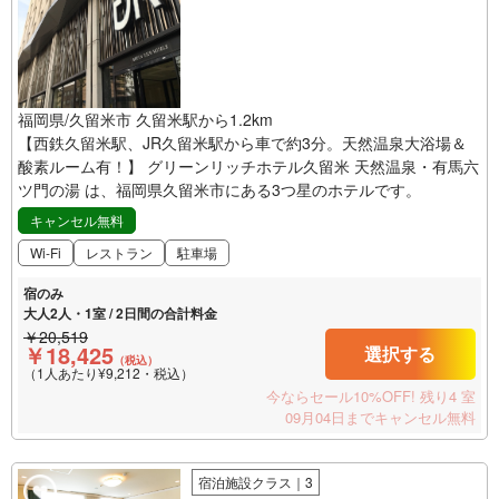
福岡県/久留米市 久留米駅から1.2km
【西鉄久留米駅、JR久留米駅から車で約3分。天然温泉大浴場＆
酸素ルーム有！】 グリーンリッチホテル久留米 天然温泉・有馬六
ツ門の湯 は、福岡県久留米市にある3つ星のホテルです。
キャンセル無料
Wi-Fi
レストラン
駐車場
宿のみ
大人2人・1室 / 2日間の合計料金
￥20,519
￥18,425
選択する
（税込）
（1人あたり¥9,212・税込）
今ならセール10%OFF!
残り4 室
09月04日までキャンセル無料
宿泊施設クラス｜3