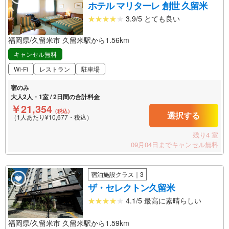
ホテル マリターレ 創世 久留米
3.9/5 とても良い
福岡県/久留米市 久留米駅から1.56km
キャンセル無料
Wi-Fi
レストラン
駐車場
宿のみ
大人2人・1室 / 2日間の合計料金
￥21,354
（税込）
選択する
（1人あたり¥10,677・税込）
残り4 室
09月04日までキャンセル無料
宿泊施設クラス｜3
ザ・セレクトン久留米
4.1/5 最高に素晴らしい
福岡県/久留米市 久留米駅から1.59km