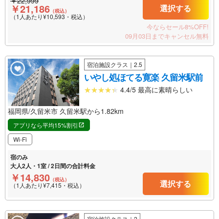
￥22,999
￥21,186
選択する
（税込）
（1人あたり¥10,593・税込）
今ならセール8%OFF!
09月03日までキャンセル無料
宿泊施設クラス｜2.5
いやし処ほてる寛楽 久留米駅前
4.4/5 最高に素晴らしい
福岡県/久留米市 久留米駅から1.82km
アプリなら平均15%割引
Wi-Fi
宿のみ
大人2人・1室 / 2日間の合計料金
￥14,830
（税込）
選択する
（1人あたり¥7,415・税込）
宿泊施設クラス｜2