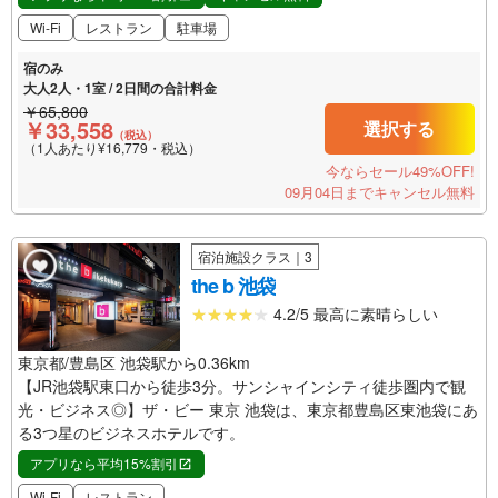
Wi-Fi
レストラン
駐車場
宿のみ
大人2人・1室 / 2日間の合計料金
￥65,800
￥33,558
選択する
（税込）
（1人あたり¥16,779・税込）
今ならセール49%OFF!
09月04日までキャンセル無料
宿泊施設クラス｜3
the b 池袋
4.2/5 最高に素晴らしい
東京都/豊島区 池袋駅から0.36km
【JR池袋駅東口から徒歩3分。サンシャインシティ徒歩圏内で観
光・ビジネス◎】ザ・ビー 東京 池袋は、東京都豊島区東池袋にあ
る3つ星のビジネスホテルです。
アプリなら平均15%割引
Wi-Fi
レストラン