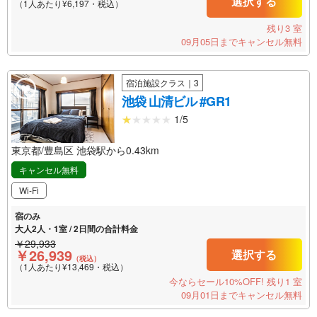
選択する
（1人あたり¥6,197・税込）
残り3 室
09月05日までキャンセル無料
宿泊施設クラス｜3
池袋 山清ビル #GR1
1/5
東京都/豊島区 池袋駅から0.43km
キャンセル無料
Wi-Fi
宿のみ
大人2人・1室 / 2日間の合計料金
￥29,933
￥26,939
選択する
（税込）
（1人あたり¥13,469・税込）
今ならセール10%OFF!
残り1 室
09月01日までキャンセル無料