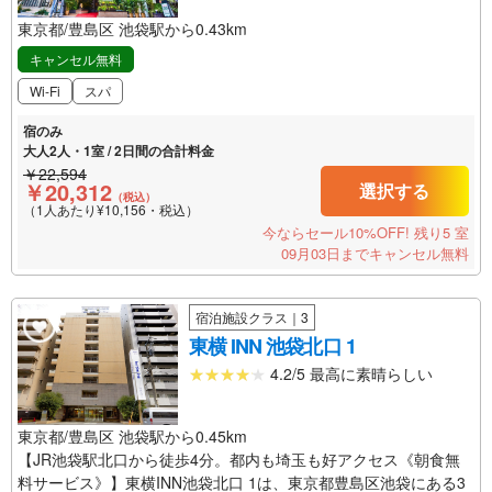
東京都/豊島区 池袋駅から0.43km
キャンセル無料
Wi-Fi
スパ
宿のみ
大人2人・1室 / 2日間の合計料金
￥22,594
￥20,312
選択する
（税込）
（1人あたり¥10,156・税込）
今ならセール10%OFF!
残り5 室
09月03日までキャンセル無料
宿泊施設クラス｜3
東横 INN 池袋北口 1
4.2/5 最高に素晴らしい
東京都/豊島区 池袋駅から0.45km
【JR池袋駅北口から徒歩4分。都内も埼玉も好アクセス《朝食無
料サービス》】東横INN池袋北口 1は、東京都豊島区池袋にある3