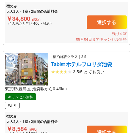
宿のみ
大人2人・1室 / 2日間の合計料金
￥34,800
（税込）
選択する
（1人あたり¥17,400・税込）
残り4 室
09月04日までキャンセル無料
宿泊施設クラス｜2.5
Tabist ホテルフロリダ池袋
3.5/5 とても良い
東京都/豊島区 池袋駅から0.46km
キャンセル無料
Wi-Fi
宿のみ
大人2人・1室 / 2日間の合計料金
￥8,584
（税込）
選択する