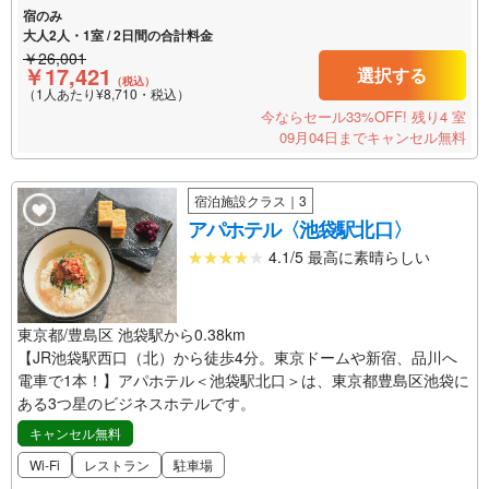
宿のみ
大人2人・1室 / 2日間の合計料金
￥26,001
￥17,421
選択する
（税込）
（1人あたり¥8,710・税込）
今ならセール33%OFF!
残り4 室
09月04日までキャンセル無料
宿泊施設クラス｜3
アパホテル〈池袋駅北口〉
4.1/5 最高に素晴らしい
東京都/豊島区 池袋駅から0.38km
【JR池袋駅西口（北）から徒歩4分。東京ドームや新宿、品川へ
電車で1本！】アパホテル＜池袋駅北口＞は、東京都豊島区池袋に
ある3つ星のビジネスホテルです。
キャンセル無料
Wi-Fi
レストラン
駐車場