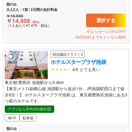
宿のみ
大人2人・1室 / 2日間の合計料金
￥16,666
￥14,958
選択する
（税込）
（1人あたり¥7,479・税込）
今ならセール10%OFF!
09月05日までキャンセル無料
宿泊施設クラス｜3
ホテルスタープラザ池袋
4/5 とても良い
東京都/豊島区 池袋駅から0.4km
【東京メトロ副都心線 池袋駅から徒歩1分。JR池袋駅西口まで徒
歩5分！】 ホテルスタープラザ池袋 は、東京都豊島区池袋にある3
つ星のホテルです。
アプリなら平均15%割引
Wi-Fi
駐車場
宿のみ