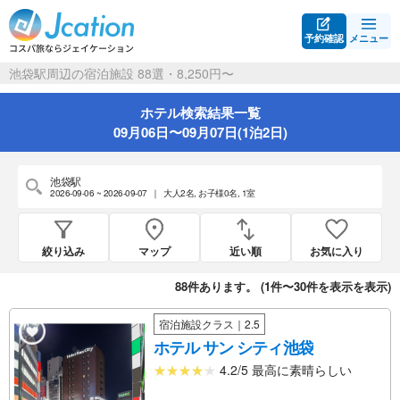
予約確認
メニュー
池袋駅周辺の宿泊施設 88選・8,250円〜
ホテル検索結果一覧
09月06日〜09月07日(1泊2日)
池袋駅
2026-09-06 ~ 2026-09-07
｜
大人2名
,
お子様0名
,
1室
絞り込み
マップ
近い順
お気に入り
88
件あります。 (
1件〜30件を表示
を表示)
宿泊施設クラス｜2.5
ホテル サン シティ池袋
4.2/5 最高に素晴らしい