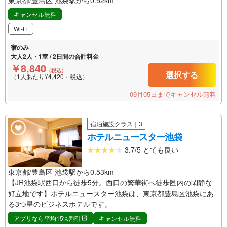
キャンセル無料
Wi-Fi
宿のみ
大人2人・1室 / 2日間の合計料金
￥8,840
（税込）
選択する
（1人あたり¥4,420・税込）
09月05日までキャンセル無料
宿泊施設クラス｜3
ホテルニュースター池袋
3.7/5 とても良い
東京都/豊島区 池袋駅から0.53km
【JR池袋駅西口から徒歩5分。西口の繁華街へ徒歩圏内の閑静な
好立地です】ホテルニュースター池袋は、東京都豊島区池袋にあ
る3つ星のビジネスホテルです。
アプリなら平均15%割引
キャンセル無料