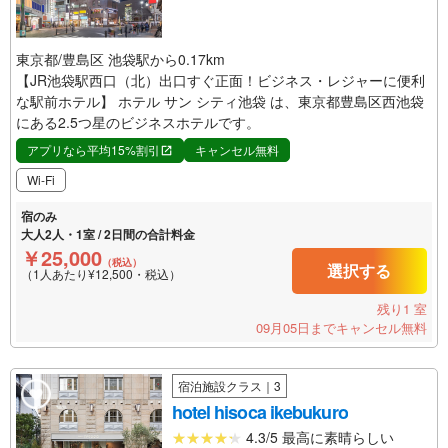
東京都/豊島区 池袋駅から0.17km
【JR池袋駅西口（北）出口すぐ正面！ビジネス・レジャーに便利
な駅前ホテル】 ホテル サン シティ池袋 は、東京都豊島区西池袋
にある2.5つ星のビジネスホテルです。
アプリなら平均15%割引
キャンセル無料
Wi-Fi
宿のみ
大人2人・1室 / 2日間の合計料金
￥25,000
（税込）
選択する
（1人あたり¥12,500・税込）
残り1 室
09月05日までキャンセル無料
宿泊施設クラス｜3
hotel hisoca ikebukuro
4.3/5 最高に素晴らしい