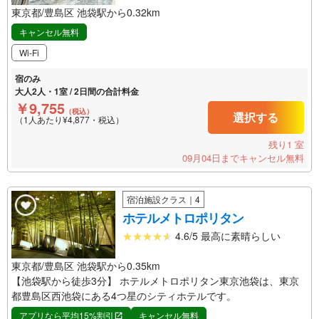
東京都/豊島区 池袋駅から0.32km
キャンセル無料
Wi-Fi
宿のみ
大人2人・1室 / 2日間の合計料金
￥9,755
（税込）
選択する
（1人あたり¥4,877・税込）
残り1 室
09月04日までキャンセル無料
宿泊施設クラス｜4
ホテルメトロポリタン
4.6/5 最高に素晴らしい
東京都/豊島区 池袋駅から0.35km
【池袋駅から徒歩3分】 ホテルメトロポリタン東京池袋は、東京
都豊島区西池袋にある4つ星のシティホテルです。
アプリなら平均15%割引
キャンセル無料