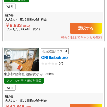
Wi-Fi
宿のみ
大人2人・1室 / 2日間の合計料金
￥8,833
（税込）
選択する
（1人あたり¥4,416・税込）
09月01日までキャンセル無料
宿泊施設クラス｜4
ORI Ikebukuro
0/5
東京都/豊島区 池袋駅から0.55km
アプリなら平均15%割引
Wi-Fi
宿のみ
大人2人・1室 / 2日間の合計料金
￥44,848