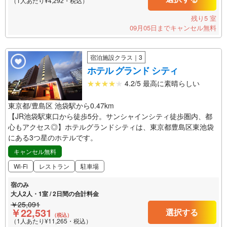
（1人あたり¥4,292・税込）
残り5 室
09月05日までキャンセル無料
宿泊施設クラス｜3
ホテル グランド シティ
4.2/5 最高に素晴らしい
東京都/豊島区 池袋駅から0.47km
【JR池袋駅東口から徒歩5分。サンシャインシティ徒歩圏内、都
心もアクセス◎】ホテルグランドシティは、東京都豊島区東池袋
にある3つ星のホテルです。
キャンセル無料
Wi-Fi
レストラン
駐車場
宿のみ
大人2人・1室 / 2日間の合計料金
￥25,091
￥22,531
選択する
（税込）
（1人あたり¥11,265・税込）