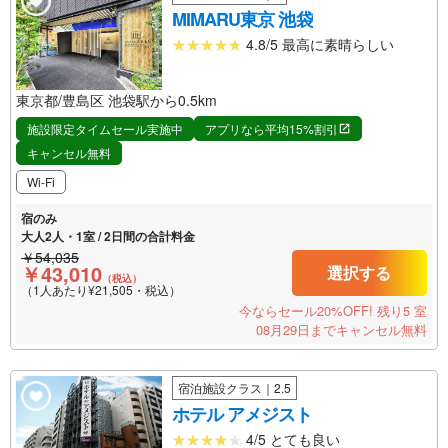
MIMARU東京 池袋
4.8/5 最高に素晴らしい
東京都/豊島区 池袋駅から0.5km
施設限定タイムセール実施中
アプリなら平均15%割引
キャンセル無料
Wi-Fi
宿のみ
大人2人・1室 / 2日間の合計料金
￥54,035
￥43,010
選択する
（税込）
（1人あたり¥21,505・税込）
今ならセール20%OFF!
残り5 室
08月29日までキャンセル無料
宿泊施設クラス｜2.5
ホテル アメジスト
4/5 とても良い