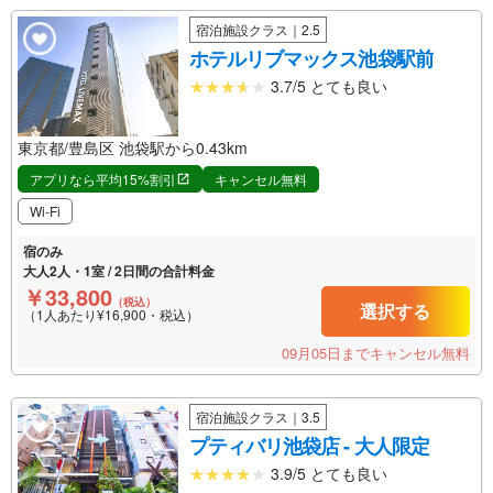
宿泊施設クラス｜2.5
ホテルリブマックス池袋駅前
3.7/5 とても良い
東京都/豊島区 池袋駅から0.43km
アプリなら平均15%割引
キャンセル無料
Wi-Fi
宿のみ
大人2人・1室 / 2日間の合計料金
￥33,800
（税込）
選択する
（1人あたり¥16,900・税込）
09月05日までキャンセル無料
宿泊施設クラス｜3.5
プティバリ池袋店 - 大人限定
3.9/5 とても良い