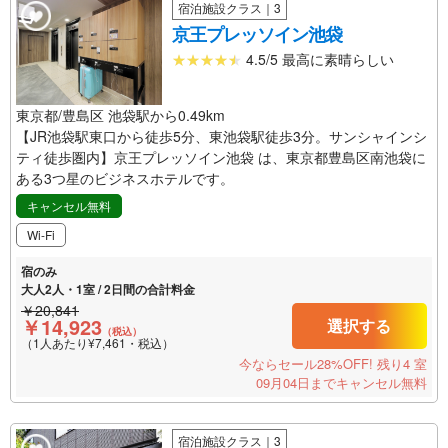
宿泊施設クラス｜3
京王プレッソイン池袋
4.5/5 最高に素晴らしい
東京都/豊島区 池袋駅から0.49km
【JR池袋駅東口から徒歩5分、東池袋駅徒歩3分。サンシャインシ
ティ徒歩圏内】京王プレッソイン池袋 は、東京都豊島区南池袋に
ある3つ星のビジネスホテルです。
キャンセル無料
Wi-Fi
宿のみ
大人2人・1室 / 2日間の合計料金
￥20,841
￥14,923
選択する
（税込）
（1人あたり¥7,461・税込）
今ならセール28%OFF!
残り4 室
09月04日までキャンセル無料
宿泊施設クラス｜3