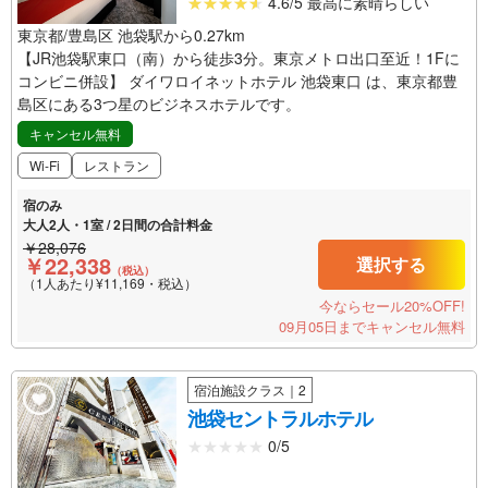
4.6/5 最高に素晴らしい
東京都/豊島区 池袋駅から0.27km
【JR池袋駅東口（南）から徒歩3分。東京メトロ出口至近！1Fに
コンビニ併設】 ダイワロイネットホテル 池袋東口 は、東京都豊
島区にある3つ星のビジネスホテルです。
キャンセル無料
Wi-Fi
レストラン
宿のみ
大人2人・1室 / 2日間の合計料金
￥28,076
￥22,338
選択する
（税込）
（1人あたり¥11,169・税込）
今ならセール20%OFF!
09月05日までキャンセル無料
宿泊施設クラス｜2
池袋セントラルホテル
0/5