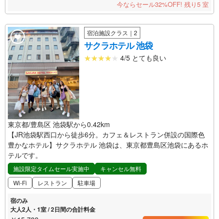
今ならセール32%OFF!
残り5 室
宿泊施設クラス｜2
サクラホテル 池袋
4/5 とても良い
東京都/豊島区 池袋駅から0.42km
【JR池袋駅西口から徒歩6分。カフェ＆レストラン併設の国際色
豊かなホテル】サクラホテル 池袋は、東京都豊島区池袋にあるホ
テルです。
施設限定タイムセール実施中
キャンセル無料
Wi-Fi
レストラン
駐車場
宿のみ
大人2人・1室 / 2日間の合計料金