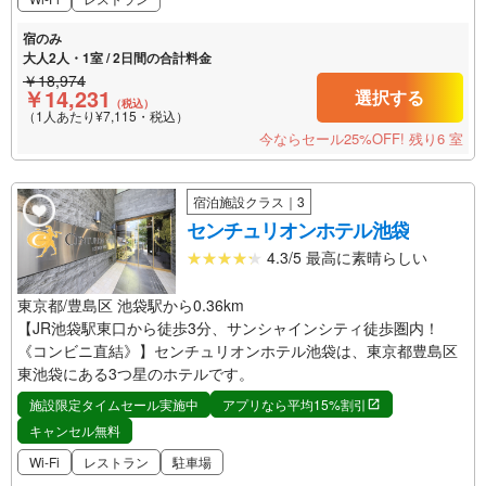
宿のみ
大人2人・1室 / 2日間の合計料金
￥18,974
￥14,231
選択する
（税込）
（1人あたり¥7,115・税込）
今ならセール25%OFF!
残り6 室
宿泊施設クラス｜3
センチュリオンホテル池袋
4.3/5 最高に素晴らしい
東京都/豊島区 池袋駅から0.36km
【JR池袋駅東口から徒歩3分、サンシャインシティ徒歩圏内！
《コンビニ直結》】センチュリオンホテル池袋は、東京都豊島区
東池袋にある3つ星のホテルです。
施設限定タイムセール実施中
アプリなら平均15%割引
キャンセル無料
Wi-Fi
レストラン
駐車場