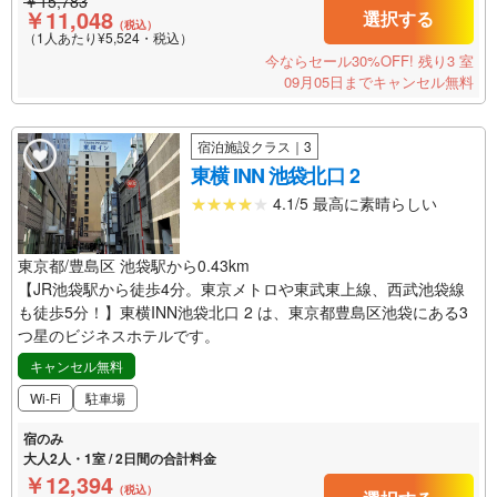
￥15,783
￥11,048
選択する
（税込）
（1人あたり¥5,524・税込）
今ならセール30%OFF!
残り3 室
09月05日までキャンセル無料
宿泊施設クラス｜3
東横 INN 池袋北口 2
4.1/5 最高に素晴らしい
東京都/豊島区 池袋駅から0.43km
【JR池袋駅から徒歩4分。東京メトロや東武東上線、西武池袋線
も徒歩5分！】東横INN池袋北口 2 は、東京都豊島区池袋にある3
つ星のビジネスホテルです。
キャンセル無料
Wi-Fi
駐車場
宿のみ
大人2人・1室 / 2日間の合計料金
￥12,394
（税込）