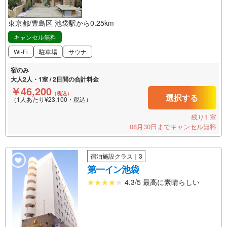
東京都/豊島区 池袋駅から0.25km
キャンセル無料
Wi-Fi
駐車場
サウナ
宿のみ
大人2人・1室 / 2日間の合計料金
￥46,200
（税込）
選択する
（1人あたり¥23,100・税込）
残り1 室
08月30日までキャンセル無料
宿泊施設クラス｜3
第一イン池袋
4.3/5 最高に素晴らしい