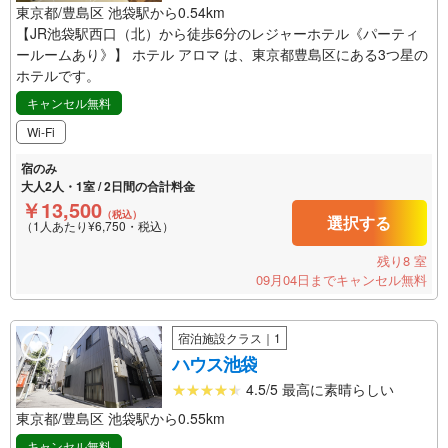
東京都/豊島区 池袋駅から0.54km
【JR池袋駅西口（北）から徒歩6分のレジャーホテル《パーティ
ールームあり》】 ホテル アロマ は、東京都豊島区にある3つ星の
ホテルです。
キャンセル無料
Wi-Fi
宿のみ
大人2人・1室 / 2日間の合計料金
￥13,500
（税込）
選択する
（1人あたり¥6,750・税込）
残り8 室
09月04日までキャンセル無料
宿泊施設クラス｜1
ハウス池袋
4.5/5 最高に素晴らしい
東京都/豊島区 池袋駅から0.55km
キャンセル無料