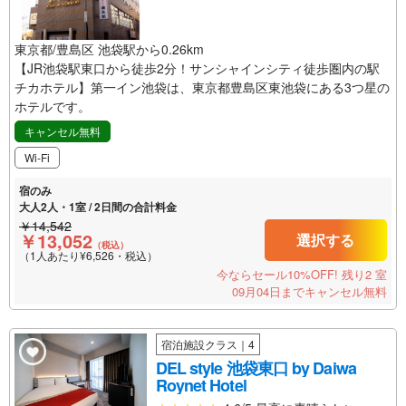
東京都/豊島区 池袋駅から0.26km
【JR池袋駅東口から徒歩2分！サンシャインシティ徒歩圏内の駅
チカホテル】第一イン池袋は、東京都豊島区東池袋にある3つ星の
ホテルです。
キャンセル無料
Wi-Fi
宿のみ
大人2人・1室 / 2日間の合計料金
￥14,542
￥13,052
選択する
（税込）
（1人あたり¥6,526・税込）
今ならセール10%OFF!
残り2 室
09月04日までキャンセル無料
宿泊施設クラス｜4
DEL style 池袋東口 by Daiwa
Roynet Hotel