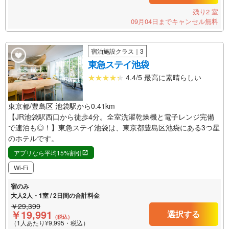
残り2 室
09月04日までキャンセル無料
宿泊施設クラス｜3
東急ステイ池袋
4.4/5 最高に素晴らしい
東京都/豊島区 池袋駅から0.41km
【JR池袋駅西口から徒歩4分。全室洗濯乾燥機と電子レンジ完備
で連泊も◎！】東急ステイ池袋は、東京都豊島区池袋にある3つ星
のホテルです。
アプリなら平均15%割引
Wi-Fi
宿のみ
大人2人・1室 / 2日間の合計料金
￥29,399
￥19,991
選択する
（税込）
（1人あたり¥9,995・税込）