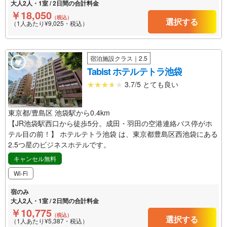
大人2人・1室 / 2日間の合計料金
￥18,050
（税込）
選択する
（1人あたり¥9,025・税込）
宿泊施設クラス｜2.5
Tabist ホテルテトラ池袋
3.7/5 とても良い
東京都/豊島区 池袋駅から0.4km
【JR池袋駅西口から徒歩5分。成田・羽田の空港連絡バス停がホ
テル目の前！】 ホテルテトラ池袋 は、東京都豊島区西池袋にある
2.5つ星のビジネスホテルです。
キャンセル無料
Wi-Fi
宿のみ
大人2人・1室 / 2日間の合計料金
￥10,775
（税込）
選択する
（1人あたり¥5,387・税込）