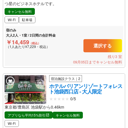
つ星のビジネスホテルです。
キャンセル無料
Wi-Fi
駐車場
宿のみ
大人2人・1室 / 2日間の合計料金
￥14,459
（税込）
選択する
（1人あたり¥7,229・税込）
残り3 室
09月05日までキャンセル無料
宿泊施設クラス｜2
ホテルバリアンリゾートフォレス
ト池袋西口店 - 大人限定
0/5
東京都/豊島区 池袋駅から0.46km
アプリなら平均15%割引
キャンセル無料
Wi-Fi