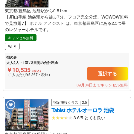
東京都/豊島区 池袋駅から0.51km
【JR山手線 池袋駅から徒歩7分。フロア完全分煙、WOWOW無料
で見放題♪】 ホテル アメジスト は、東京都豊島区にある2.5つ星
のレジャーホテルです。
キャンセル無料
Wi-Fi
宿のみ
大人2人・1室 / 2日間の合計料金
￥10,535
（税込）
選択する
（1人あたり¥5,267・税込）
09月04日までキャンセル無料
宿泊施設クラス｜2.5
Tabist ホテルオーロラ 池袋
3.6/5 とても良い
東京都/豊島区 池袋駅から0.52km