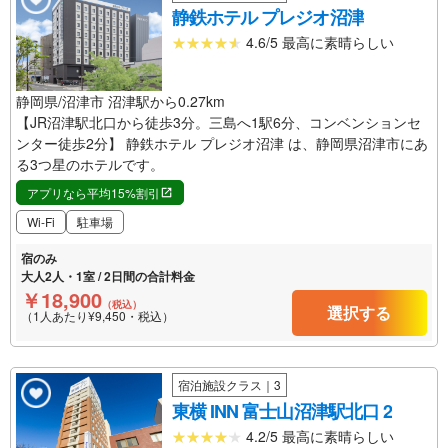
静鉄ホテル プレジオ沼津
4.6/5 最高に素晴らしい
静岡県/沼津市 沼津駅から0.27km
【JR沼津駅北口から徒歩3分。三島へ1駅6分、コンベンションセ
ンター徒歩2分】 静鉄ホテル プレジオ沼津 は、静岡県沼津市にあ
る3つ星のホテルです。
アプリなら平均15%割引
Wi-Fi
駐車場
宿のみ
大人2人・1室 / 2日間の合計料金
￥18,900
（税込）
選択する
（1人あたり¥9,450・税込）
宿泊施設クラス｜3
東横 INN 富士山沼津駅北口 2
4.2/5 最高に素晴らしい