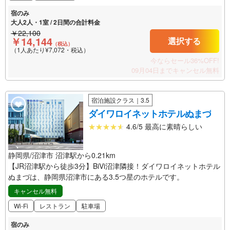
宿のみ
大人2人・1室 / 2日間の合計料金
￥22,100
￥14,144
選択する
（税込）
（1人あたり¥7,072・税込）
今ならセール36%OFF!
09月04日までキャンセル無料
宿泊施設クラス｜3.5
ダイワロイネットホテルぬまづ
4.6/5 最高に素晴らしい
静岡県/沼津市 沼津駅から0.21km
【JR沼津駅から徒歩3分】BiVi沼津隣接！ダイワロイネットホテル
ぬまづは、静岡県沼津市にある3.5つ星のホテルです。
キャンセル無料
Wi-Fi
レストラン
駐車場
宿のみ