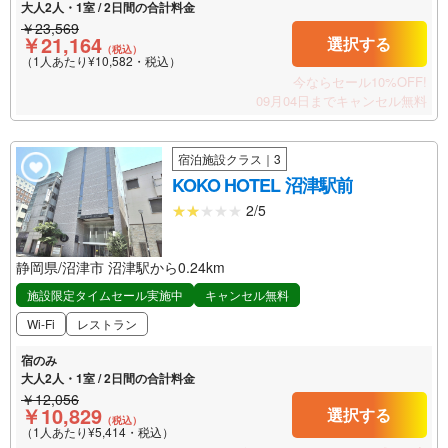
大人2人・1室 / 2日間の合計料金
￥23,569
￥21,164
選択する
（税込）
（1人あたり¥10,582・税込）
今ならセール10%OFF!
09月04日までキャンセル無料
宿泊施設クラス｜3
KOKO HOTEL 沼津駅前
2/5
静岡県/沼津市 沼津駅から0.24km
施設限定タイムセール実施中
キャンセル無料
Wi-Fi
レストラン
宿のみ
大人2人・1室 / 2日間の合計料金
￥12,056
￥10,829
選択する
（税込）
（1人あたり¥5,414・税込）