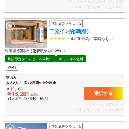
今ならセール10%OFF!
残り2 室
09月03日までキャンセル無料
宿泊施設クラス｜3
三交イン沼津駅前
4.2/5 最高に素晴らしい
静岡県/沼津市 沼津駅から0.25km
施設限定タイムセール実施中
キャンセル無料
Wi-Fi
宿のみ
大人2人・1室 / 2日間の合計料金
￥19,188
￥15,281
選択する
（税込）
（1人あたり¥7,640・税込）
今ならセール20%OFF!
09月04日までキャンセル無料
宿泊施設クラス｜3