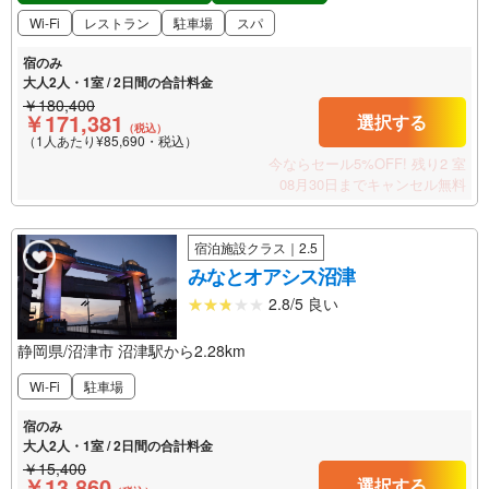
Wi-Fi
レストラン
駐車場
スパ
宿のみ
大人2人・1室 / 2日間の合計料金
￥180,400
￥171,381
選択する
（税込）
（1人あたり¥85,690・税込）
今ならセール5%OFF!
残り2 室
08月30日までキャンセル無料
宿泊施設クラス｜2.5
みなとオアシス沼津
2.8/5 良い
静岡県/沼津市 沼津駅から2.28km
Wi-Fi
駐車場
宿のみ
大人2人・1室 / 2日間の合計料金
￥15,400
￥13,860
選択する