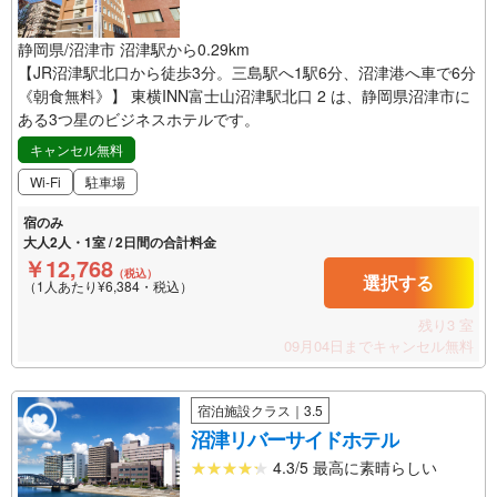
静岡県/沼津市 沼津駅から0.29km
【JR沼津駅北口から徒歩3分。三島駅へ1駅6分、沼津港へ車で6分
《朝食無料》】 東横INN富士山沼津駅北口 2 は、静岡県沼津市に
ある3つ星のビジネスホテルです。
キャンセル無料
Wi-Fi
駐車場
宿のみ
大人2人・1室 / 2日間の合計料金
￥12,768
（税込）
選択する
（1人あたり¥6,384・税込）
残り3 室
09月04日までキャンセル無料
宿泊施設クラス｜3.5
沼津リバーサイドホテル
4.3/5 最高に素晴らしい