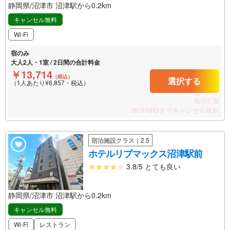
静岡県/沼津市 沼津駅から0.2km
キャンセル無料
Wi-Fi
宿のみ
大人2人・1室 / 2日間の合計料金
￥13,714
（税込）
選択する
（1人あたり¥6,857・税込）
残り3 室
09月03日までキャンセル無料
宿泊施設クラス｜2.5
ホテルリブマックス沼津駅前
3.8/5 とても良い
静岡県/沼津市 沼津駅から0.2km
キャンセル無料
Wi-Fi
レストラン