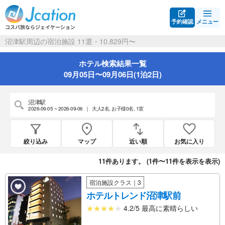
予約確認
メニュー
沼津駅周辺の宿泊施設 11選・10,829円〜
ホテル検索結果一覧
09月05日〜09月06日(1泊2日)
沼津駅
2026-09-05 ~ 2026-09-06
｜
大人2名
,
お子様0名
,
1室
絞り込み
マップ
近い順
お気に入り
11
件あります。 (
1件〜11件を表示
を表示)
宿泊施設クラス｜3
ホテルトレンド沼津駅前
4.2/5 最高に素晴らしい