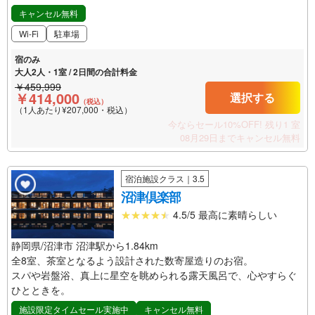
キャンセル無料
Wi-Fi
駐車場
宿のみ
大人2人・1室 / 2日間の合計料金
￥459,999
￥414,000
選択する
（税込）
（1人あたり¥207,000・税込）
今ならセール10%OFF!
残り1 室
08月29日までキャンセル無料
宿泊施設クラス｜3.5
沼津倶楽部
4.5/5 最高に素晴らしい
静岡県/沼津市 沼津駅から1.84km
全8室、茶室となるよう設計された数寄屋造りのお宿。
スパや岩盤浴、真上に星空を眺められる露天風呂で、心やすらぐ
ひとときを。
施設限定タイムセール実施中
キャンセル無料