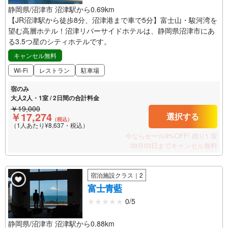
静岡県/沼津市 沼津駅から0.69km
【JR沼津駅から徒歩8分、沼津港まで車で5分】富士山・駿河湾を
望む高層ホテル！沼津リバーサイドホテルは、静岡県沼津市にあ
る3.5つ星のシティホテルです。
キャンセル無料
Wi-Fi
レストラン
駐車場
宿のみ
大人2人・1室 / 2日間の合計料金
￥19,000
￥17,274
選択する
（税込）
（1人あたり¥8,637・税込）
今ならセール9%OFF!
残り1 室
09月03日までキャンセル無料
宿泊施設クラス｜2
富士青藍
0/5
静岡県/沼津市 沼津駅から0.88km