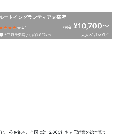
ルートイングランティア太宰府
¥10,700
〜
(税込)
4.1
- 大人×1/1室/1泊
太宰府天満宮より約0.827km
）公を祀る、全国に約12,000社ある天満宮の総本宮で