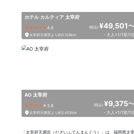
ホテル カルティア 太宰府
¥49,501
(税込)
4.8
- 大人×1/1室/1
太宰府天満宮より約0.108km
AO 太宰府
¥9,375
(税込)
3.8
- 大人×1/1室/1
太宰府天満宮より約2.453km
「太宰府天満宮（だざいふてんまんぐう）」は、福岡県太宰