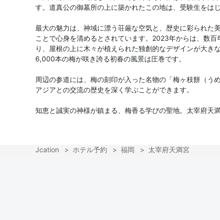
す。道真公の御墓所の上に築かれたこの地は、受験生をはじ
最大の魅力は、神域に漂う荘厳な空気と、歴史に彩られた
ことで心身を清めるとされています。2023年からは、数
り、屋根の上に木々が植えられた独創的なデザインが大き
6,000本の梅が咲き誇る初春の風景は圧巻です。
周辺の参道には、梅の刻印が入った名物の「梅ヶ枝餅（う
アジアとの交流の歴史を深く学ぶことができます。
知恵と誠実の神様が鎮まる、梅香る学びの聖地。太宰府天
Jcation
ホテル予約
福岡
太宰府天満宮