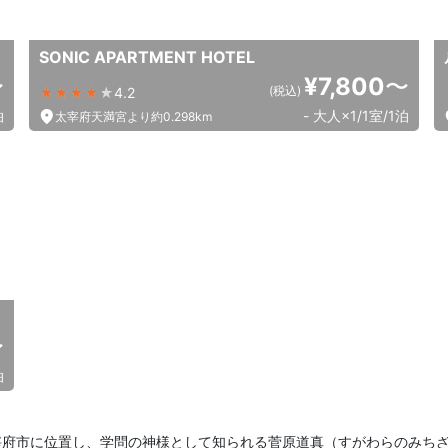
SONIC APARTMENT HOTEL
〜
¥7,800
〜
(税込)
4.2
泊
- 大人×1/1室/1泊
太宰府天満宮より約0.298km
〜
泊
府市に位置し、学問の神様として知られる菅原道真（すがわらのみちざね