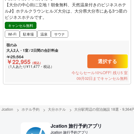
【大分の中心街に立地！朝食無料、天然温泉付きのビジネスホテ
ル♪】ホテルクラウンヒルズ大分は、大分県大分市にある3つ星の
ビジネスホテルです。
キャンセル無料
Wi-Fi
駐車場
温泉
サウナ
宿のみ
大人2人・1室 / 2日間の合計料金
￥25,564
￥22,955
選択する
（税込）
（1人あたり¥11,477・税込）
今ならセール10%OFF!
残り5 室
09月02日までキャンセル無料
Jcation
ホテル予約
大分ホテル
大分駅周辺の宿泊施設 18選・9,364
Jcation 旅行予約アプリ
Jcation 旅行予約アプリ