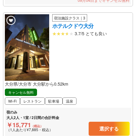
09月04日までキャンセル無料
宿泊施設クラス｜3
ホテルクドウ大分
3.7/5 とても良い
大分県/大分市 大分駅から0.52km
キャンセル無料
Wi-Fi
レストラン
駐車場
温泉
宿のみ
大人2人・1室 / 2日間の合計料金
￥15,771
（税込）
選択する
（1人あたり¥7,885・税込）