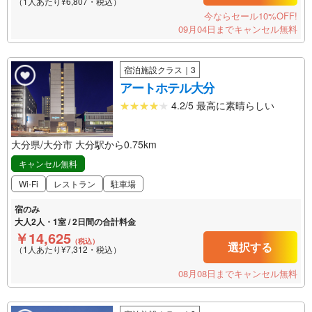
（1人あたり¥6,807・税込）
今ならセール10%OFF!
09月04日までキャンセル無料
宿泊施設クラス｜3
アートホテル大分
4.2/5 最高に素晴らしい
大分県/大分市 大分駅から0.75km
キャンセル無料
Wi-Fi
レストラン
駐車場
宿のみ
大人2人・1室 / 2日間の合計料金
￥14,625
（税込）
選択する
（1人あたり¥7,312・税込）
08月08日までキャンセル無料