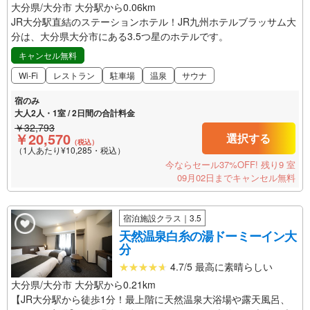
大分県/大分市 大分駅から0.06km
JR大分駅直結のステーションホテル！JR九州ホテルブラッサム大
分は、大分県大分市にある3.5つ星のホテルです。
キャンセル無料
Wi-Fi
レストラン
駐車場
温泉
サウナ
宿のみ
大人2人・1室 / 2日間の合計料金
￥32,793
￥20,570
選択する
（税込）
（1人あたり¥10,285・税込）
今ならセール37%OFF!
残り9 室
09月02日までキャンセル無料
宿泊施設クラス｜3.5
天然温泉白糸の湯ドーミーイン大
分
4.7/5 最高に素晴らしい
大分県/大分市 大分駅から0.21km
【JR大分駅から徒歩1分！最上階に天然温泉大浴場や露天風呂、