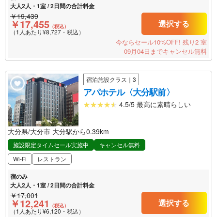
大人2人・1室 / 2日間の合計料金
￥19,439
￥17,455
選択する
（税込）
（1人あたり¥8,727・税込）
今ならセール10%OFF!
残り2 室
09月04日までキャンセル無料
宿泊施設クラス｜3
アパホテル〈大分駅前〉
4.5/5 最高に素晴らしい
大分県/大分市 大分駅から0.39km
施設限定タイムセール実施中
キャンセル無料
Wi-Fi
レストラン
宿のみ
大人2人・1室 / 2日間の合計料金
￥17,001
￥12,241
選択する
（税込）
（1人あたり¥6,120・税込）