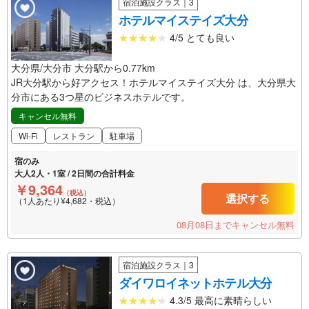
宿泊施設クラス｜3
ホテルマイステイズ大分
4/5 とても良い
大分県/大分市 大分駅から0.77km
JR大分駅から好アクセス！ホテルマイステイズ大分 は、大分県大
分市にある3つ星のビジネスホテルです。
キャンセル無料
Wi-Fi
レストラン
駐車場
宿のみ
大人2人・1室 / 2日間の合計料金
￥9,364
（税込）
選択する
（1人あたり¥4,682・税込）
08月08日までキャンセル無料
宿泊施設クラス｜3
ダイワロイネットホテル大分
4.3/5 最高に素晴らしい