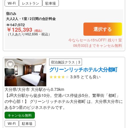
Wi-Fi
レストラン
駐車場
宿のみ
大人2人・1室 / 2日間の合計料金
￥147,972
￥125,393
選択する
（税込）
（1人あたり¥62,696・税込）
今ならセール15%OFF!
残り1 室
09月03日までキャンセル無料
宿泊施設クラス｜3
グリーンリッチホテル大分都町
3.9/5 とても良い
大分県/大分市 大分駅から0.73km
【JR大分駅から徒歩10分。空港バス停徒歩5分。繁華街「都町」
の中心部！】 グリーンリッチホテル大分都町 は、大分県大分市に
ある3つ星のビジネスホテルです。
キャンセル無料
Wi-Fi
駐車場