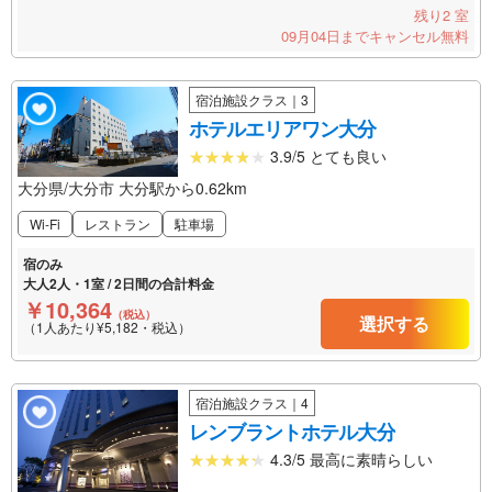
残り2 室
09月04日までキャンセル無料
宿泊施設クラス｜3
ホテルエリアワン大分
3.9/5 とても良い
大分県/大分市 大分駅から0.62km
Wi-Fi
レストラン
駐車場
宿のみ
大人2人・1室 / 2日間の合計料金
￥10,364
（税込）
選択する
（1人あたり¥5,182・税込）
宿泊施設クラス｜4
レンブラントホテル大分
4.3/5 最高に素晴らしい