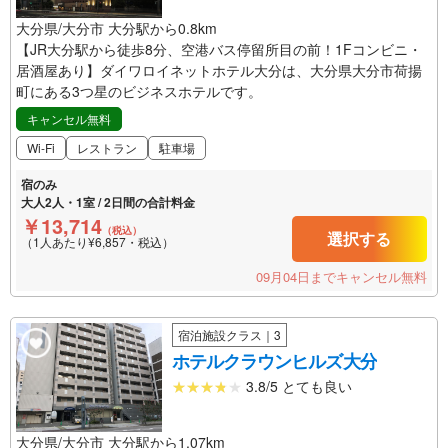
大分県/大分市 大分駅から0.8km
【JR大分駅から徒歩8分、空港バス停留所目の前！1Fコンビニ・
居酒屋あり】ダイワロイネットホテル大分は、大分県大分市荷揚
町にある3つ星のビジネスホテルです。
キャンセル無料
Wi-Fi
レストラン
駐車場
宿のみ
大人2人・1室 / 2日間の合計料金
￥13,714
（税込）
選択する
（1人あたり¥6,857・税込）
09月04日までキャンセル無料
宿泊施設クラス｜3
ホテルクラウンヒルズ大分
3.8/5 とても良い
大分県/大分市 大分駅から1.07km