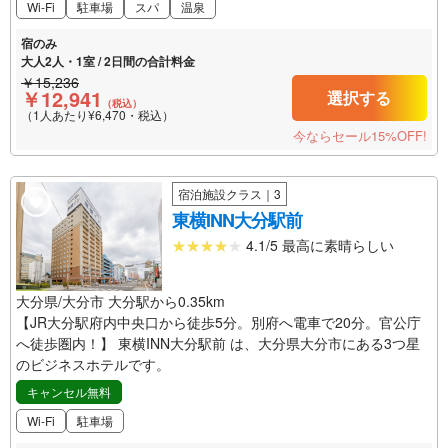
Wi-Fi
駐車場
スパ
温泉
宿のみ
大人2人・1室 / 2日間の合計料金
￥15,236
￥12,941
選択する
（税込）
（1人あたり¥6,470・税込）
今ならセール15%OFF!
宿泊施設クラス｜3
東横INN大分駅前
4.1/5 最高に素晴らしい
大分県/大分市 大分駅から0.35km
【JR大分駅府内中央口から徒歩5分。別府へ電車で20分。官公庁
へ徒歩圏内！】 東横INN大分駅前 は、大分県大分市にある3つ星
のビジネスホテルです。
キャンセル無料
Wi-Fi
駐車場