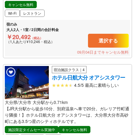
キャンセル無料
Wi-Fi
レストラン
宿のみ
大人2人・1室 / 2日間の合計料金
￥20,492
（税込）
選択する
（1人あたり¥10,246・税込）
09月04日までキャンセル無料
宿泊施設クラス｜4
ホテル日航大分 オアシスタワー
4.5/5 最高に素晴らしい
大分県/大分市 大分駅から0.71km
【JR大分駅から徒歩10分、別府温泉へ車で20分。ガレリア竹町通
り隣接！】ホテル日航大分 オアシスタワーは、大分県大分市高砂
町にある3.5つ星のシティホテルです。
施設限定タイムセール実施中
キャンセル無料