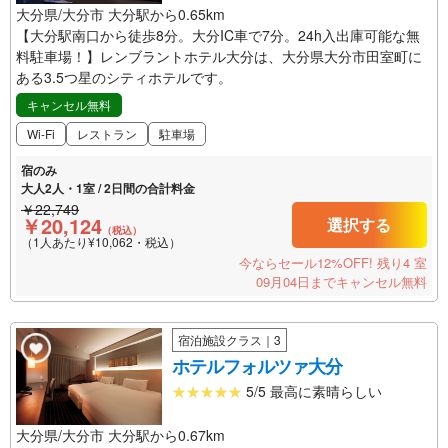
大分県/大分市 大分駅から0.65km
【大分駅南口から徒歩8分。大分IC車で7分。24h入出庫可能な無
料駐車場！】レンブラントホテル大分は、大分県大分市田室町に
ある3.5つ星のシティホテルです。
キャンセル無料
Wi-Fi
レストラン
駐車場
宿のみ
大人2人・1室 / 2日間の合計料金
￥22,749
￥20,124
選択する
（税込）
（1人あたり¥10,062・税込）
今ならセール12%OFF!
残り4 室
09月04日までキャンセル無料
宿泊施設クラス｜3
ホテルフォルツァ大分
5/5 最高に素晴らしい
大分県/大分市 大分駅から0.67km