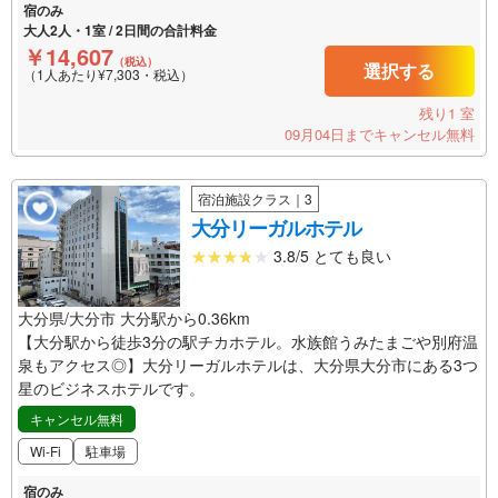
宿のみ
大人2人・1室 / 2日間の合計料金
￥14,607
（税込）
選択する
（1人あたり¥7,303・税込）
残り1 室
09月04日までキャンセル無料
宿泊施設クラス｜3
大分リーガルホテル
3.8/5 とても良い
大分県/大分市 大分駅から0.36km
【大分駅から徒歩3分の駅チカホテル。水族館うみたまごや別府温
泉もアクセス◎】大分リーガルホテルは、大分県大分市にある3つ
星のビジネスホテルです。
キャンセル無料
Wi-Fi
駐車場
宿のみ