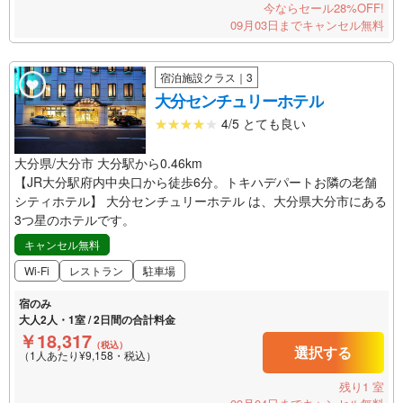
今ならセール28%OFF!
09月03日までキャンセル無料
宿泊施設クラス｜3
大分センチュリーホテル
4/5 とても良い
大分県/大分市 大分駅から0.46km
【JR大分駅府内中央口から徒歩6分。トキハデパートお隣の老舗
シティホテル】 大分センチュリーホテル は、大分県大分市にある
3つ星のホテルです。
キャンセル無料
Wi-Fi
レストラン
駐車場
宿のみ
大人2人・1室 / 2日間の合計料金
￥18,317
（税込）
選択する
（1人あたり¥9,158・税込）
残り1 室