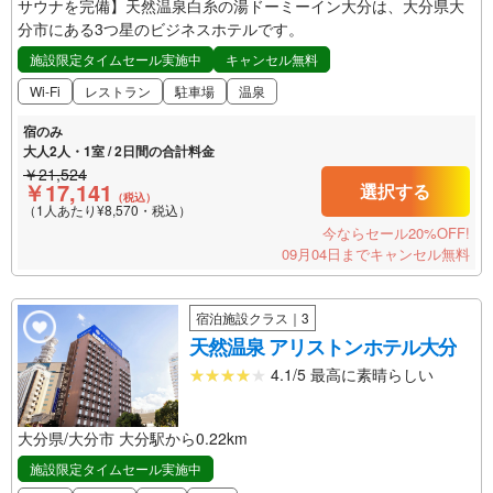
サウナを完備】天然温泉白糸の湯ドーミーイン大分は、大分県大
分市にある3つ星のビジネスホテルです。
施設限定タイムセール実施中
キャンセル無料
Wi-Fi
レストラン
駐車場
温泉
宿のみ
大人2人・1室 / 2日間の合計料金
￥21,524
￥17,141
選択する
（税込）
（1人あたり¥8,570・税込）
今ならセール20%OFF!
09月04日までキャンセル無料
宿泊施設クラス｜3
天然温泉 アリストンホテル大分
4.1/5 最高に素晴らしい
大分県/大分市 大分駅から0.22km
施設限定タイムセール実施中