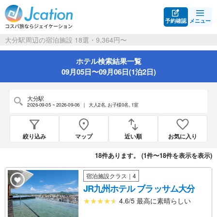
予約確認
メニュー
大分駅周辺の宿泊施設 18選・9,364円〜
ホテル検索結果一覧
09月05日〜09月06日(1泊2日)
大分駅
2026-09-05 ~ 2026-09-06
｜
大人2名
,
お子様0名
,
1室
絞り込み
マップ
近い順
お気に入り
18
件あります。 (
1件〜18件を表示
を表示)
宿泊施設クラス｜4
JR九州ホテル ブラッサム大分
4.6/5 最高に素晴らしい