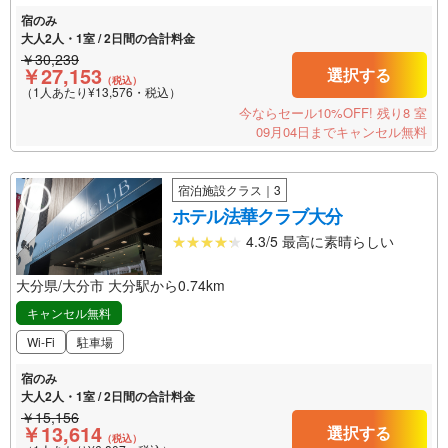
宿のみ
大人2人・1室 / 2日間の合計料金
￥30,239
￥27,153
選択する
（税込）
（1人あたり¥13,576・税込）
今ならセール10%OFF!
残り8 室
09月04日までキャンセル無料
宿泊施設クラス｜3
ホテル法華クラブ大分
4.3/5 最高に素晴らしい
大分県/大分市 大分駅から0.74km
キャンセル無料
Wi-Fi
駐車場
宿のみ
大人2人・1室 / 2日間の合計料金
￥15,156
￥13,614
選択する
（税込）