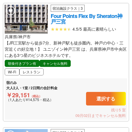
宿泊施設クラス｜3
Four Points Flex By Sheraton神
戸三宮
4.5/5 最高に素晴らしい
兵庫県/神戸市
【JR三宮駅から徒歩7分、新神戸駅も徒歩圏内。神戸の中心・三
宮近くの好立地！】 ユニゾイン神戸三宮 は、兵庫県神戸市中央区
にある3つ星のビジネスホテルです。
朝食付きプラン有
キャンセル無料
Wi-Fi
レストラン
宿のみ
大人2人・1室 / 2日間の合計料金
￥29,151
（税込）
選択する
（1人あたり¥14,575・税込）
残り5 室
09月02日までキャンセル無料