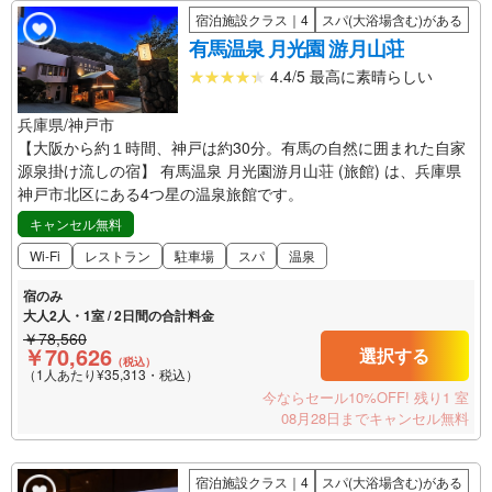
宿泊施設クラス｜4
スパ(大浴場含む)がある
有馬温泉 月光園 游月山荘
4.4/5 最高に素晴らしい
兵庫県/神戸市
【大阪から約１時間、神戸は約30分。有馬の自然に囲まれた自家
源泉掛け流しの宿】 有馬温泉 月光園游月山荘 (旅館) は、兵庫県
神戸市北区にある4つ星の温泉旅館です。
キャンセル無料
Wi-Fi
レストラン
駐車場
スパ
温泉
宿のみ
大人2人・1室 / 2日間の合計料金
￥78,560
￥70,626
選択する
（税込）
（1人あたり¥35,313・税込）
今ならセール10%OFF!
残り1 室
08月28日までキャンセル無料
宿泊施設クラス｜4
スパ(大浴場含む)がある