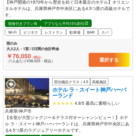
【神戸開港の1870年から歴史を紡ぐ日本最古のホテル】オリエン
タルホテルは、兵庫県神戸市中央区にある4.5つ星の高級ホテルで
す。
朝食付きプラン有
アプリなら平均15%割引
Wi-Fi
ビジネス
レストラン
駐車場
BAR
スパ
宿のみ
大人2人・1室 / 2日間の合計料金
￥76,050
（税込）
選択する
（1人あたり¥38,025・税込）
宿泊施設クラス｜4.5
高級施設
ホテル ラ・スイート神戸ハーバ
ーランド
4.8/5 最高に素晴らしい
兵庫県/神戸市
【全室が大型ジャグジー＆テラス付オーシャンンビュー！】ホテ
ル ラ・スイート神戸ハーバーランドは、兵庫県神戸市中央区にあ
る4.5つ星のラグジュアリーホテルです。