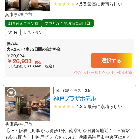
4.5/5 最高に素晴らしい
兵庫県/神戸市
朝食付きプラン有
アプリなら平均15%割引
Wi-Fi
レストラン
宿のみ
大人2人・1室 / 2日間の合計料金
￥29,924
￥26,933
選択する
（税込）
（1人あたり¥13,466・税込）
今ならセール10%OFF!
残り4 室
宿泊施設クラス｜3.5
神戸プラザホテル
4.2/5 最高に素晴らしい
兵庫県/神戸市
【JR・阪神元町駅から徒歩1分。南京町や旧居留地近く、三宮駅
も徒歩圏内！】神戸プラザホテルは、兵庫県神戸市中央区にある