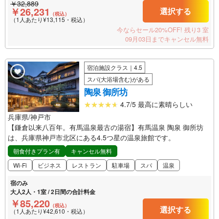
￥32,889
￥26,231
選択する
（税込）
（1人あたり¥13,115・税込）
今ならセール20%OFF!
残り3 室
09月03日までキャンセル無料
宿泊施設クラス｜4.5
スパ(大浴場含む)がある
陶泉 御所坊
4.7/5 最高に素晴らしい
兵庫県/神戸市
【鎌倉以来八百年。有馬温泉最古の湯宿】有馬温泉 陶泉 御所坊
は、兵庫県神戸市北区にある4.5つ星の温泉旅館です。
朝食付きプラン有
キャンセル無料
Wi-Fi
ビジネス
レストラン
駐車場
スパ
温泉
宿のみ
大人2人・1室 / 2日間の合計料金
￥85,220
（税込）
選択する
（1人あたり¥42,610・税込）