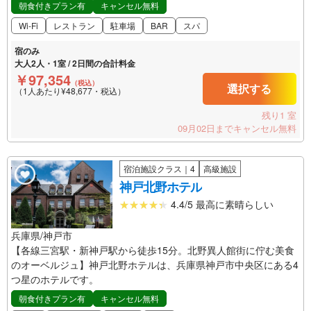
朝食付きプラン有
キャンセル無料
Wi-Fi
レストラン
駐車場
BAR
スパ
宿のみ
大人2人・1室 / 2日間の合計料金
￥97,354
（税込）
選択する
（1人あたり¥48,677・税込）
残り1 室
09月02日までキャンセル無料
宿泊施設クラス｜4
高級施設
神戸北野ホテル
4.4/5 最高に素晴らしい
兵庫県/神戸市
【各線三宮駅・新神戸駅から徒歩15分。北野異人館街に佇む美食
のオーベルジュ】神戸北野ホテルは、兵庫県神戸市中央区にある4
つ星のホテルです。
朝食付きプラン有
キャンセル無料