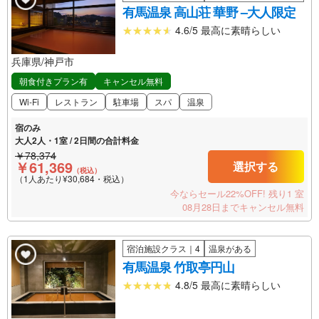
有馬温泉 高山荘 華野 –大人限定
4.6/5 最高に素晴らしい
兵庫県/神戸市
朝食付きプラン有
キャンセル無料
Wi-Fi
レストラン
駐車場
スパ
温泉
宿のみ
大人2人・1室 / 2日間の合計料金
￥78,374
￥61,369
選択する
（税込）
（1人あたり¥30,684・税込）
今ならセール22%OFF!
残り1 室
08月28日までキャンセル無料
宿泊施設クラス｜4
温泉がある
有馬温泉 竹取亭円山
4.8/5 最高に素晴らしい