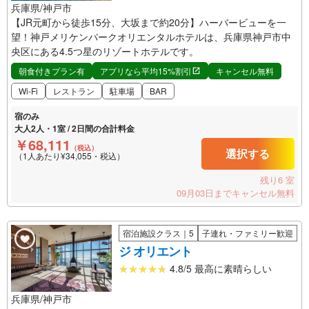
兵庫県/神戸市
【JR元町から徒歩15分、大坂まで約20分】ハーバービューを一
望！神戸メリケンパークオリエンタルホテルは、兵庫県神戸市中
央区にある4.5つ星のリゾートホテルです。
朝食付きプラン有
アプリなら平均15%割引
キャンセル無料
Wi-Fi
レストラン
駐車場
BAR
宿のみ
大人2人・1室 / 2日間の合計料金
￥68,111
（税込）
選択する
（1人あたり¥34,055・税込）
残り6 室
09月03日までキャンセル無料
宿泊施設クラス｜5
子連れ・ファミリー歓迎
ジ オリエント
4.8/5 最高に素晴らしい
兵庫県/神戸市