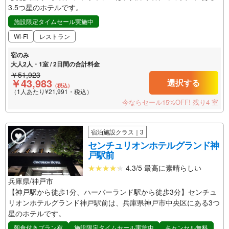
3.5つ星のホテルです。
施設限定タイムセール実施中
Wi-Fi
レストラン
宿のみ
大人2人・1室 / 2日間の合計料金
￥51,923
￥43,983
選択する
（税込）
（1人あたり¥21,991・税込）
今ならセール15%OFF!
残り4 室
宿泊施設クラス｜3
センチュリオンホテルグランド神
戸駅前
4.3/5 最高に素晴らしい
兵庫県/神戸市
【神戸駅から徒歩1分、ハーバーランド駅から徒歩3分】センチュ
リオンホテルグランド神戸駅前は、兵庫県神戸市中央区にある3つ
星のホテルです。
朝食付きプラン有
施設限定タイムセール実施中
キャンセル無料