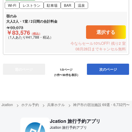
Wi-Fi
レストラン
駐車場
BAR
温泉
宿のみ
大人2人・1室 / 2日間の合計料金
￥93,073
￥83,576
選択する
（税込）
（1人あたり¥41,788・税込）
今ならセール10%OFF!
残り2 室
08月28日までキャンセル無料
前のページ
次のページ
1/3ページ
（1件〜30件を表示）
Jcation
ホテル予約
兵庫ホテル
神戸市の宿泊施設 69選・6,732円〜
Jcation 旅行予約アプリ
Jcation 旅行予約アプリ