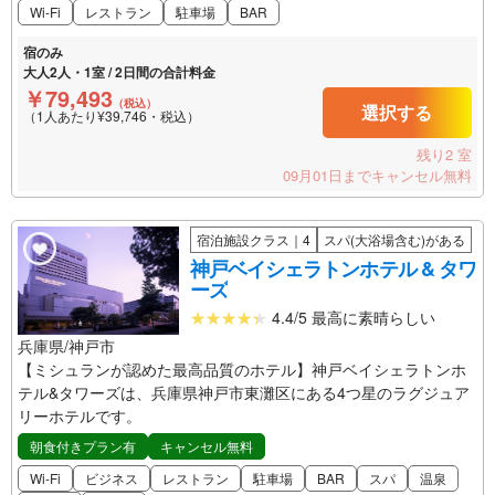
Wi-Fi
レストラン
駐車場
BAR
宿のみ
大人2人・1室 / 2日間の合計料金
￥79,493
（税込）
選択する
（1人あたり¥39,746・税込）
残り2 室
09月01日までキャンセル無料
宿泊施設クラス｜4
スパ(大浴場含む)がある
神戸ベイシェラトンホテル & タワ
ーズ
4.4/5 最高に素晴らしい
兵庫県/神戸市
【ミシュランが認めた最高品質のホテル】神戸ベイシェラトンホ
テル&タワーズは、兵庫県神戸市東灘区にある4つ星のラグジュア
リーホテルです。
朝食付きプラン有
キャンセル無料
Wi-Fi
ビジネス
レストラン
駐車場
BAR
スパ
温泉