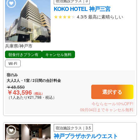
宿泊施設クラス｜3
KOKO HOTEL 神戸三宮
4.3/5 最高に素晴らしい
兵庫県/神戸市
朝食付きプラン有
キャンセル無料
Wi-Fi
宿のみ
大人2人・1室 / 2日間の合計料金
￥48,550
￥43,596
選択する
（税込）
（1人あたり¥21,798・税込）
今ならセール10%OFF!
09月04日までキャンセル無料
宿泊施設クラス｜3.5
神戸プラザホテルウエスト