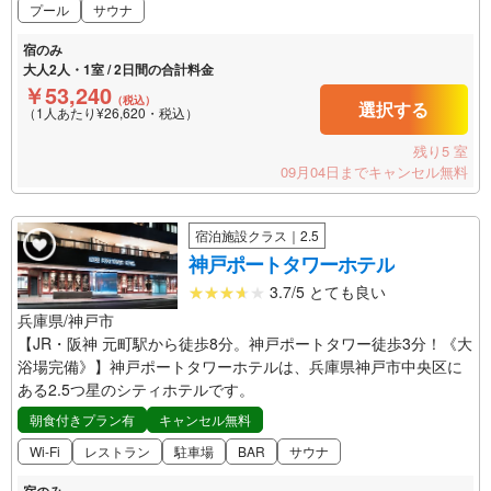
プール
サウナ
宿のみ
大人2人・1室 / 2日間の合計料金
￥53,240
（税込）
選択する
（1人あたり¥26,620・税込）
残り5 室
09月04日までキャンセル無料
宿泊施設クラス｜2.5
神戸ポートタワーホテル
3.7/5 とても良い
兵庫県/神戸市
【JR・阪神 元町駅から徒歩8分。神戸ポートタワー徒歩3分！《大
浴場完備》】神戸ポートタワーホテルは、兵庫県神戸市中央区に
ある2.5つ星のシティホテルです。
朝食付きプラン有
キャンセル無料
Wi-Fi
レストラン
駐車場
BAR
サウナ
宿のみ