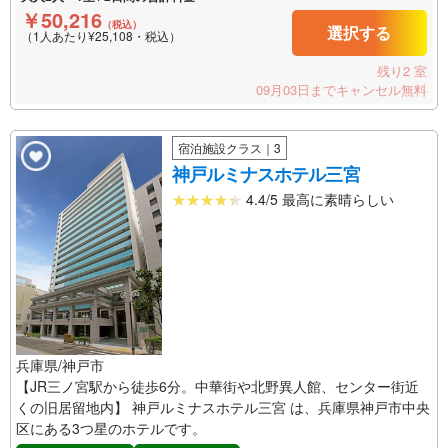
￥50,216
（税込）
選択する
（1人あたり¥25,108・税込）
残り2 室
09月03日までキャンセル無料
宿泊施設クラス｜3
神戸ルミナスホテル三宮
4.4/5 最高に素晴らしい
兵庫県/神戸市
【JR三ノ宮駅から徒歩6分。中華街や北野異人館、センター街近
くの旧居留地内】 神戸ルミナスホテル三宮 は、兵庫県神戸市中央
区にある3つ星のホテルです。