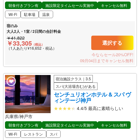
朝食付きプラン有
施設限定タイムセール実施中
キャンセル無料
Wi-Fi
駐車場
温泉
宿のみ
大人2人・1室 / 2日間の合計料金
￥41,822
￥33,305
選択する
（税込）
（1人あたり¥16,652・税込）
今ならセール20%OFF!
09月04日までキャンセル無料
宿泊施設クラス｜3.5
スパ(大浴場含む)がある
センチュリオンホテル & スパ ヴ
ィンテージ神戸
4.4/5 最高に素晴らしい
兵庫県/神戸市
朝食付きプラン有
施設限定タイムセール実施中
キャンセル無料
Wi-Fi
レストラン
スパ