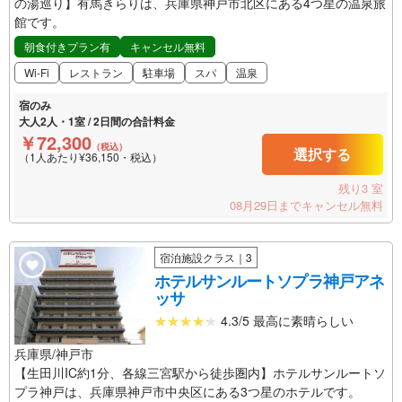
の湯巡り】有馬きらりは、兵庫県神戸市北区にある4つ星の温泉旅
館です。
朝食付きプラン有
キャンセル無料
Wi-Fi
レストラン
駐車場
スパ
温泉
宿のみ
大人2人・1室 / 2日間の合計料金
￥72,300
（税込）
選択する
（1人あたり¥36,150・税込）
残り3 室
08月29日までキャンセル無料
宿泊施設クラス｜3
ホテルサンルートソプラ神戸アネ
ッサ
4.3/5 最高に素晴らしい
兵庫県/神戸市
【生田川IC約1分、各線三宮駅から徒歩圏内】ホテルサンルートソ
プラ神戸は、兵庫県神戸市中央区にある3つ星のホテルです。