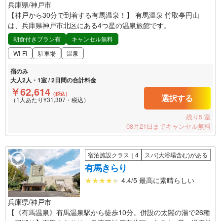
兵庫県/神戸市
【神戸から30分で到着する有馬温泉！】 有馬温泉 竹取亭円山
は、兵庫県神戸市北区にある4つ星の温泉旅館です。
朝食付きプラン有
キャンセル無料
Wi-Fi
駐車場
温泉
宿のみ
大人2人・1室 / 2日間の合計料金
￥62,614
（税込）
選択する
（1人あたり¥31,307・税込）
残り5 室
08月21日までキャンセル無料
宿泊施設クラス｜4
スパ(大浴場含む)がある
有馬きらり
4.4/5 最高に素晴らしい
兵庫県/神戸市
【《有馬温泉》有馬温泉駅から徒歩10分。併設の太閤の湯で26種