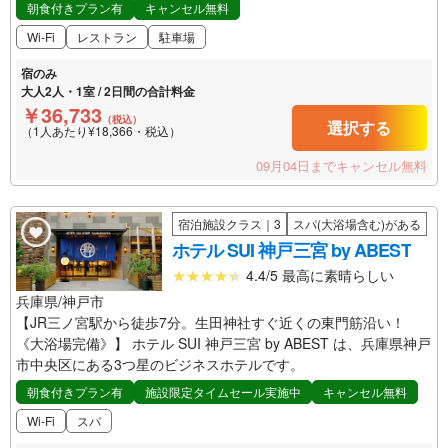
朝食付きプラン有
キャンセル無料
Wi-Fi
レストラン
駐車場
宿のみ
大人2人・1室 / 2日間の合計料金
￥36,733
（税込）
選択する
（1人あたり¥18,366・税込）
09月04日までキャンセル無料
宿泊施設クラス｜3
スパ(大浴場含む)がある
ホテル SUI 神戸三宮 by ABEST
4.4/5 最高に素晴らしい
兵庫県/神戸市
【JR三ノ宮駅から徒歩7分。生田神社すぐ近くの東門筋沿い！
《大浴場完備》】 ホテル SUI 神戸三宮 by ABEST は、兵庫県神戸
市中央区にある3つ星のビジネスホテルです。
朝食付きプラン有
施設限定タイムセール実施中
キャンセル無料
Wi-Fi
スパ