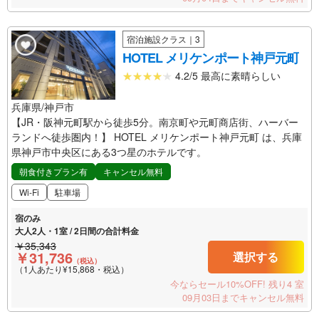
宿泊施設クラス｜3
HOTEL メリケンポート神戸元町
4.2/5 最高に素晴らしい
兵庫県/神戸市
【JR・阪神元町駅から徒歩5分。南京町や元町商店街、ハーバー
ランドへ徒歩圏内！】 HOTEL メリケンポート神戸元町 は、兵庫
県神戸市中央区にある3つ星のホテルです。
朝食付きプラン有
キャンセル無料
Wi-Fi
駐車場
宿のみ
大人2人・1室 / 2日間の合計料金
￥35,343
￥31,736
選択する
（税込）
（1人あたり¥15,868・税込）
今ならセール10%OFF!
残り4 室
09月03日までキャンセル無料