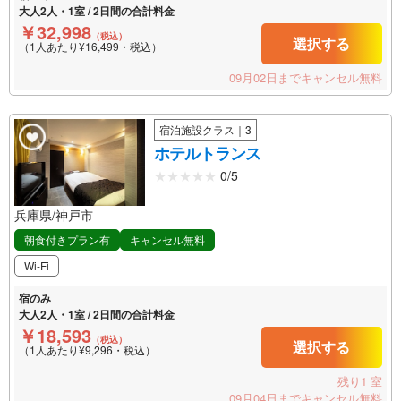
大人2人・1室 / 2日間の合計料金
￥32,998
（税込）
選択する
（1人あたり¥16,499・税込）
09月02日までキャンセル無料
宿泊施設クラス｜3
ホテルトランス
0/5
兵庫県/神戸市
朝食付きプラン有
キャンセル無料
Wi-Fi
宿のみ
大人2人・1室 / 2日間の合計料金
￥18,593
（税込）
選択する
（1人あたり¥9,296・税込）
残り1 室
09月04日までキャンセル無料