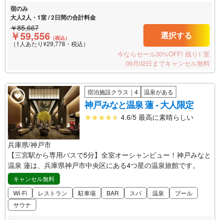
宿のみ
大人2人・1室 / 2日間の合計料金
￥85,667
￥59,556
選択する
（税込）
（1人あたり¥29,778・税込）
今ならセール30%OFF!
残り1 室
09月02日までキャンセル無料
宿泊施設クラス｜4
温泉がある
神戸みなと温泉 蓮 - 大人限定
4.6/5 最高に素晴らしい
兵庫県/神戸市
【三宮駅から専用バスで5分】全室オーシャンビュー！神戸みなと
温泉 蓮は、兵庫県神戸市中央区にある4つ星の温泉旅館です。
キャンセル無料
Wi-Fi
レストラン
駐車場
BAR
スパ
温泉
プール
サウナ