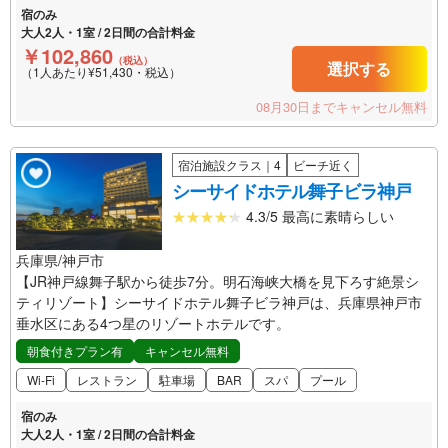
宿のみ
大人2人・1室 / 2日間の合計料金
￥102,860
（税込）
選択する
（1人あたり¥51,430・税込）
08月30日までキャンセル無料
宿泊施設クラス｜4
ビーチ近く
シーサイドホテル舞子ビラ神戸
4.3/5 最高に素晴らしい
兵庫県/神戸市
【JR神戸線舞子駅から徒歩7分。明石海峡大橋を見下ろす絶景シ
ティリゾート】シーサイドホテル舞子ビラ神戸は、兵庫県神戸市
垂水区にある4つ星のリゾートホテルです。
朝食付きプラン有
キャンセル無料
Wi-Fi
レストラン
駐車場
BAR
スパ
プール
宿のみ
大人2人・1室 / 2日間の合計料金