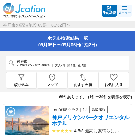
予約確認
メニュー
神戸市の宿泊施設 69選・6,732円〜
ホテル検索結果一覧
09月05日〜09月06日(1泊2日)
神戸市
2026-09-05 ~ 2026-09-06
｜
大人2名
,
お子様0名
,
1室
絞り込み
マップ
おすすめ順
お気に入り
69
件あります。 (
1件〜30件を表示
を表示)
宿泊施設クラス｜4.5
高級施設
神戸メリケンパークオリエンタル
ホテル
4.5/5 最高に素晴らしい