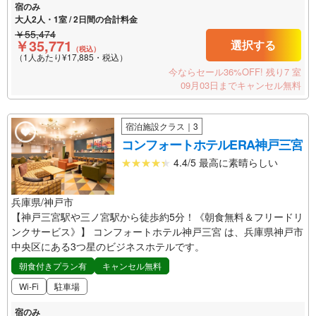
宿のみ
大人2人・1室 / 2日間の合計料金
￥55,474
￥35,771
選択する
（税込）
（1人あたり¥17,885・税込）
今ならセール36%OFF!
残り7 室
09月03日までキャンセル無料
宿泊施設クラス｜3
コンフォートホテルERA神戸三宮
4.4/5 最高に素晴らしい
兵庫県/神戸市
【神戸三宮駅や三ノ宮駅から徒歩約5分！《朝食無料＆フリードリ
ンクサービス》】 コンフォートホテル神戸三宮 は、兵庫県神戸市
中央区にある3つ星のビジネスホテルです。
朝食付きプラン有
キャンセル無料
Wi-Fi
駐車場
宿のみ