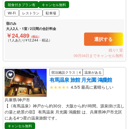
朝食付きプラン有
キャンセル無料
Wi-Fi
レストラン
駐車場
宿のみ
大人2人・1室 / 2日間の合計料金
￥24,489
（税込）
選択する
（1人あたり¥12,244・税込）
残り1 室
09月04日までキャンセル無料
宿泊施設クラス｜4
温泉がある
有馬温泉 旅館 月光園 鴻朧館
4.5/5 最高に素晴らしい
兵庫県/神戸市
【《有馬温泉》神戸から約30分、大阪から約1時間。源泉掛け流し
の湯と絶景の宿】 有馬温泉 月光園 鴻朧館 は、兵庫県神戸市北区
にある4つ星の温泉旅館です。
キャンセル無料