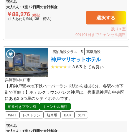
宿のみ
大人2人・1室 / 2日間の合計料金
￥88,276
（税込）
選択する
（1人あたり¥44,138・税込）
残り8 室
09月01日までキャンセル無料
宿泊施設クラス｜5
高級施設
神戸マリオットホテル
3.8/5 とても良い
兵庫県/神戸市
【JR神戸駅や地下鉄ハーバーランド駅から徒歩3分。各駅へ地下
街で直結！】ホテルクラウンパレス神戸は、兵庫県神戸市中央区
にある3.5つ星のシティホテルです。
朝食付きプラン有
キャンセル無料
Wi-Fi
レストラン
駐車場
BAR
スパ
宿のみ
大人2人・1室 / 2日間の合計料金