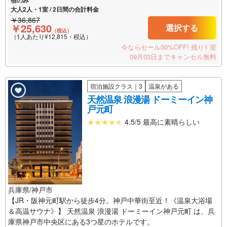
大人2人・1室 / 2日間の合計料金
￥36,867
￥25,630
選択する
（税込）
（1人あたり¥12,815・税込）
今ならセール30%OFF!
残り1 室
09月03日までキャンセル無料
宿泊施設クラス｜3
温泉がある
天然温泉 浪漫湯 ドーミーイン神
戸元町
4.5/5 最高に素晴らしい
兵庫県/神戸市
【JR・阪神元町駅から徒歩4分。神戸中華街至近！《温泉大浴場
＆高温サウナ》】 天然温泉 浪漫湯 ドーミーイン神戸元町 は、兵
庫県神戸市中央区にある3つ星のホテルです。