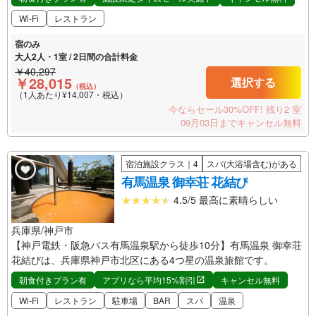
Wi-Fi
レストラン
宿のみ
大人2人・1室 / 2日間の合計料金
￥40,297
￥28,015
選択する
（税込）
（1人あたり¥14,007・税込）
今ならセール30%OFF!
残り2 室
09月03日までキャンセル無料
宿泊施設クラス｜4
スパ(大浴場含む)がある
有馬温泉 御幸荘 花結び
4.5/5 最高に素晴らしい
兵庫県/神戸市
【神戸電鉄・阪急バス有馬温泉駅から徒歩10分】有馬温泉 御幸荘
花結びは、兵庫県神戸市北区にある4つ星の温泉旅館です。
朝食付きプラン有
アプリなら平均15%割引
キャンセル無料
Wi-Fi
レストラン
駐車場
BAR
スパ
温泉