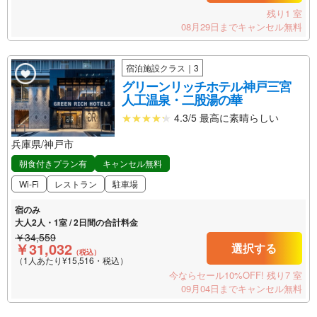
残り1 室
08月29日までキャンセル無料
宿泊施設クラス｜3
グリーンリッチホテル神戸三宮
人工温泉・二股湯の華
4.3/5 最高に素晴らしい
兵庫県/神戸市
朝食付きプラン有
キャンセル無料
Wi-Fi
レストラン
駐車場
宿のみ
大人2人・1室 / 2日間の合計料金
￥34,559
￥31,032
選択する
（税込）
（1人あたり¥15,516・税込）
今ならセール10%OFF!
残り7 室
09月04日までキャンセル無料