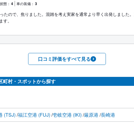
状態：
4
車の装備：
3
だったので、焦りました。混雑を考え実家を通常より早く出発しました
ます。
口コミ評価をすべて見る
区町村・スポットから探す
 (TSJ)
福江空港 (FUJ)
壱岐空港 (IKI)
厳原港
長崎港