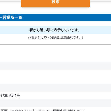
検索
ー営業所一覧
駅から近い順に表示しています。
（※表示されている距離は直線距離です。）
迎車で約5分
、正面（東北東）の出入口を出る（横断歩道は渡らない）。