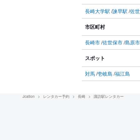
長崎大学駅
諫早駅
佐
市区町村
長崎市
佐世保市
島原
スポット
対馬
壱岐島
福江島
Jcation
レンタカー予約
長崎
諏訪駅レンタカー