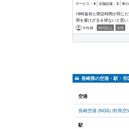
サービス：
4
店舗設備：
3
車の
18時返却と閉店時間が同じ
用を避けざるを得ないと思い
H.N.様
60代以上
女性
長崎県の空港・駅・市
空港
長崎空港 (NGS)
対馬空港
駅