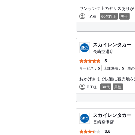
ワンランク上のヤリスありが
T.Y.様
60代以上
男性
スカイレンタカー
長崎空港店
5
サービス：
5
店舗設備：
5
車の
おかげさまで快適に観光地を
R.T.様
30代
男性
スカイレンタカー
長崎空港店
3.6