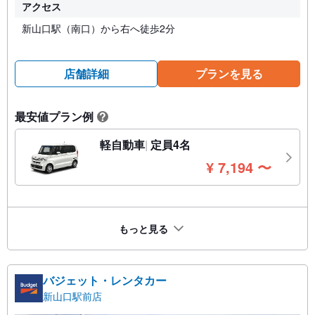
アクセス
新山口駅（南口）から右へ徒歩2分
店舗詳細
プランを見る
最安値プラン例
?
軽自動車
定員4名
円
¥
7,194
〜
もっと見る
バジェット・レンタカー
新山口駅前店