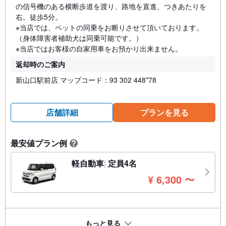
の信号機のある横断歩道を渡り、路地を直進、つきあたりを
右。徒歩5分。
※当店では、ペットの同乗をお断りさせて頂いております。
（身体障害者補助犬は同乗可能です。）
※当店ではお客様の自家用車をお預かり出来ません。
返却時のご案内
新山口駅前店 マップコード：93 302 448*78
店舗詳細
プランを見る
最安値プラン例
?
軽自動車
定員4名
円
¥
6,300
〜
もっと見る