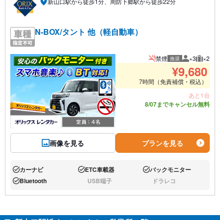
新山口駅から徒歩1分、周防下郷駅から徒歩22分
N-BOX/タント 他（軽自動車）
禁煙
×3
×2
推奨
推奨人数
推奨荷
¥
9,680
7時間（免責補償・税込）
あと1台
8/07までキャンセル無料
画像を見る
プランを見る
カーナビ
ETC車載器
バックモニター
あり:
あり:
あり:
Bluetooth
USB端子
ドラレコ
あり:
なし:
なし: