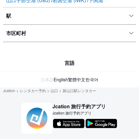
山口宇部空港 (UBJ)
岩国空港 (IWK)
下関港
駅
市区町村
言語
日本語
English
繁體中文
한국어
Jcation
レンタカー予約
山口
新山口駅レンタカー
Jcation 旅行予約アプリ
Jcation 旅行予約アプリ