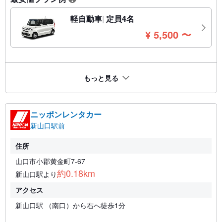
軽自動車
定員4名
円
¥
5,500
〜
もっと見る
ニッポンレンタカー
新山口駅前
住所
山口市小郡黄金町7-67
約0.18km
新山口駅より
アクセス
新山口駅 （南口）から右へ徒歩1分