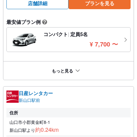
店舗詳細
プランを見る
最安値プラン例
?
コンパクト
定員5名
円
¥
7,700
〜
もっと見る
日産レンタカー
新山口駅前
住所
山口市小郡黄金町8-1
約0.24km
新山口駅より