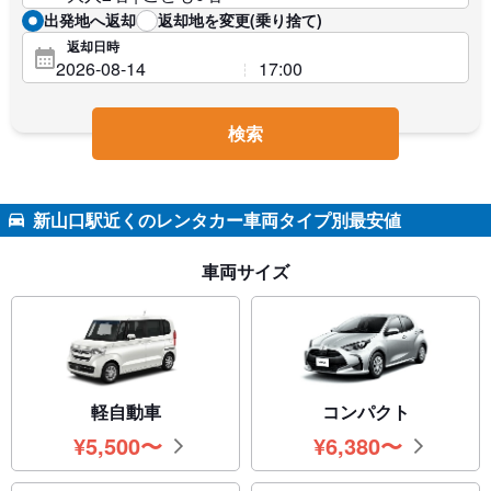
出発地へ返却
返却地を変更(乗り捨て)
返却日時
検索
新山口駅近くのレンタカー車両タイプ別最安値
車両サイズ
軽自動車
コンパクト
¥
5,500
〜
¥
6,380
〜
円
円