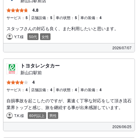
新山口駅前店
4.8
サービス：
5
店舗設備：
5
車の状態：
5
車の装備：
4
スタッフさんの対応も良く、また利用したいと思います。
Y.T.様
50代
女性
2026/07/07
トヨタレンタカー
新山口駅前
4
サービス：
4
店舗設備：
4
車の状態：
4
車の装備：
4
自損事故を起こしたのですが、素速く丁寧な対応をして頂き流石
業界トップと感じ、旅を継続する事が出来感謝しています。
T.K.様
60代以上
男性
2026/06/25