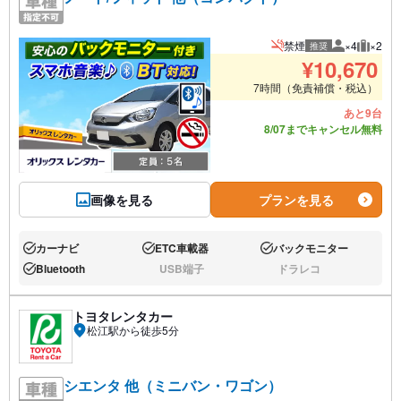
禁煙
×4
×2
推奨
推奨人数
推奨荷
¥
10,670
7時間（免責補償・税込）
あと9台
8/07までキャンセル無料
画像を見る
プランを見る
カーナビ
ETC車載器
バックモニター
あり:
あり:
あり:
Bluetooth
USB端子
ドラレコ
あり:
なし:
なし:
トヨタレンタカー
松江駅から徒歩5分
シエンタ 他（ミニバン・ワゴン）