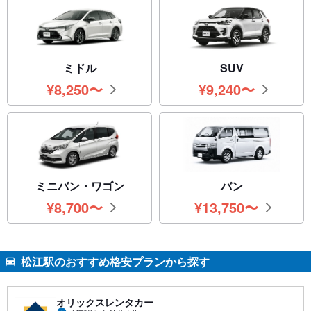
ミドル
SUV
¥
8,250
〜
¥
9,240
〜
円
円
ミニバン・ワゴン
バン
¥
8,700
〜
¥
13,750
〜
円
円
松江駅のおすすめ格安プランから探す
オリックスレンタカー