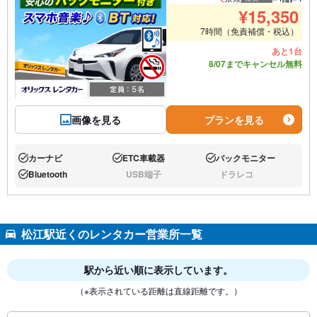
推奨人数
推奨荷
¥
15,350
7時間（免責補償・税込）
あと1台
8/07までキャンセル無料
画像を見る
プランを見る
カーナビ
ETC車載器
バックモニター
あり:
あり:
あり:
Bluetooth
USB端子
ドラレコ
あり:
なし:
なし:
松江駅近くのレンタカー営業所一覧
駅から近い順に表示しています。
（※表示されている距離は直線距離です。）