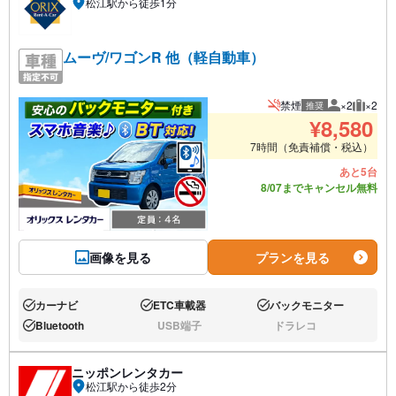
松江駅から徒歩1分
ムーヴ/ワゴンR 他（軽自動車）
禁煙
×2
×2
推奨
推奨人数
推奨荷
¥
8,580
7時間（免責補償・税込）
あと5台
8/07までキャンセル無料
画像を見る
プランを見る
カーナビ
ETC車載器
バックモニター
あり:
あり:
あり:
Bluetooth
USB端子
ドラレコ
あり:
なし:
なし:
ニッポンレンタカー
松江駅から徒歩2分