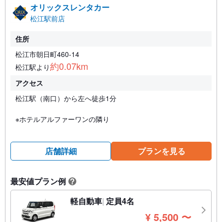
オリックスレンタカー
松江駅前店
住所
松江市朝日町460-14
約0.07km
松江駅より
アクセス
松江駅（南口）から左へ徒歩1分
※ホテルアルファーワンの隣り
店舗詳細
プランを見る
最安値プラン例
?
軽自動車
定員4名
円
¥
5,500
〜