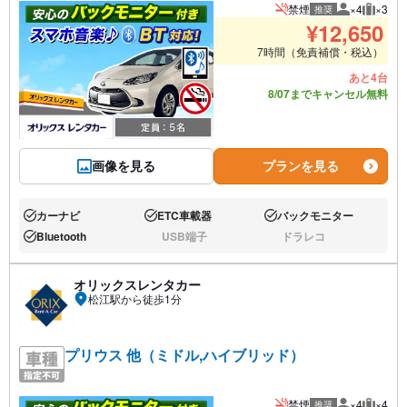
禁煙
×4
×3
推奨
推奨人数
推奨荷
¥
12,650
7時間（免責補償・税込）
あと4台
8/07までキャンセル無料
画像を見る
プランを見る
カーナビ
ETC車載器
バックモニター
あり:
あり:
あり:
Bluetooth
USB端子
ドラレコ
あり:
なし:
なし:
オリックスレンタカー
松江駅から徒歩1分
プリウス 他（ミドル,ハイブリッド）
禁煙
×4
×4
推奨