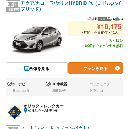
アクア/カローラ/ヤリスHYBRID 他（ミドル,ハイ
ブリッド）
禁煙
×4
×3
推奨
推奨人数
推奨荷
¥
10,175
7時間（免責補償・税込）
あと12台
8/07までキャンセル無料
画像を見る
プランを見る
カーナビ
ETC車載器
バックモニター
あり:
あり:
なし:
Bluetooth
USB端子
ドラレコ
なし:
なし:
なし:
オリックスレンタカー
松江駅から徒歩1分
ノート/フィット 他（コンパクト）