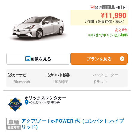
禁煙
×4
×4
推奨
推奨人数
推奨荷
¥
11,990
7時間（免責補償・税込）
あと6台
8/07までキャンセル無料
画像を見る
プランを見る
カーナビ
ETC車載器
バックモニター
あり:
あり:
なし:
Bluetooth
USB端子
ドラレコ
なし:
なし:
なし:
オリックスレンタカー
松江駅から徒歩1分
アクア/ノートe-POWER 他（コンパクト,ハイブ
リッド）