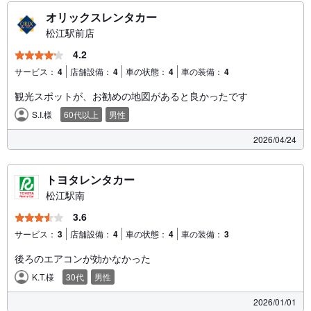
オリックスレンタカー
松江駅前店
4.2
サービス：
4
店舗設備：
4
車の状態：
4
車の装備：
4
観光スポットが、お勧めの地図があると良かったです
S.I.様
60代以上
男性
2026/04/24
トヨタレンタカー
松江駅南
3.6
サービス：
3
店舗設備：
4
車の状態：
4
車の装備：
3
後ろのエアコンが効かなかった
K.T.様
30代
男性
2026/01/01