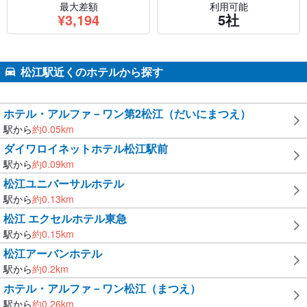
最大差額
利用可能
円
¥
3,194
5社
松江駅近くのホテルから探す
ホテル・アルファ－ワン第2松江（だいにまつえ）
駅から
約
0.05
km
ダイワロイネットホテル松江駅前
駅から
約
0.09
km
松江ユニバーサルホテル
駅から
約
0.13
km
松江 エクセルホテル東急
駅から
約
0.15
km
松江アーバンホテル
駅から
約
0.2
km
ホテル・アルファ－ワン松江（まつえ）
駅から
約
0.26
km