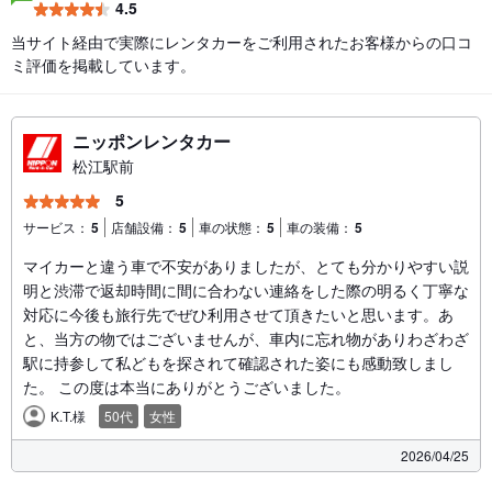
4.5
当サイト経由で実際にレンタカーをご利用されたお客様からの口コ
ミ評価を掲載しています。
ニッポンレンタカー
松江駅前
5
サービス：
5
店舗設備：
5
車の状態：
5
車の装備：
5
マイカーと違う車で不安がありましたが、とても分かりやすい説
明と渋滞で返却時間に間に合わない連絡をした際の明るく丁寧な
対応に今後も旅行先でぜひ利用させて頂きたいと思います。あ
と、当方の物ではございませんが、車内に忘れ物がありわざわざ
駅に持参して私どもを探されて確認された姿にも感動致しまし
た。 この度は本当にありがとうございました。
K.T.様
50代
女性
2026/04/25