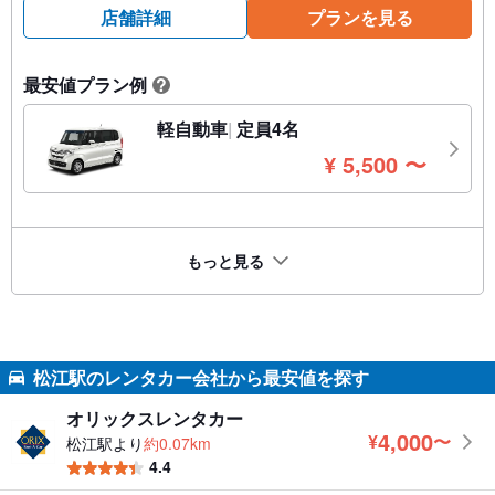
店舗詳細
プランを見る
最安値プラン例
?
軽自動車
定員4名
円
¥
5,500
〜
もっと見る
松江駅のレンタカー会社から最安値を探す
オリックスレンタカー
4,000
¥
〜
松江駅より
約0.07km
円
4.4