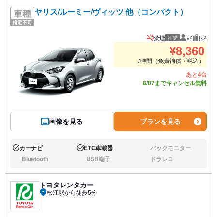
ヤリス/ルーミー/ヴィッツ 他（コンパクト）
禁煙
×4
×2
推奨
推奨人数
推奨荷
¥
8,360
7時間（免責補償・税込）
あと4台
8/07までキャンセル無料
画像を見る
プランを見る
カーナビ
ETC車載器
バックモニター
あり:
あり:
なし:
Bluetooth
USB端子
ドラレコ
なし:
なし:
なし:
トヨタレンタカー
松江駅から徒歩5分