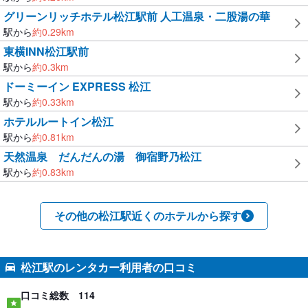
グリーンリッチホテル松江駅前 人工温泉・二股湯の華
駅から
約
0.29
km
東横INN松江駅前
駅から
約
0.3
km
ドーミーイン EXPRESS 松江
駅から
約
0.33
km
ホテルルートイン松江
駅から
約
0.81
km
天然温泉 だんだんの湯 御宿野乃松江
駅から
約
0.83
km
その他の松江駅近くのホテルから探す
松江駅のレンタカー利用者の口コミ
口コミ総数
114