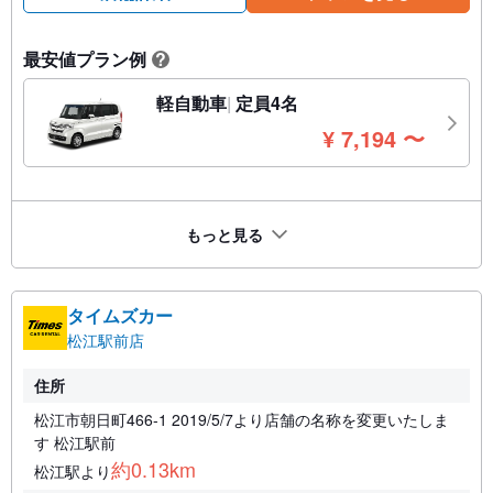
最安値プラン例
?
軽自動車
定員4名
円
¥
7,194
〜
もっと見る
タイムズカー
松江駅前店
住所
松江市朝日町466-1 2019/5/7より店舗の名称を変更いたしま
す 松江駅前
約0.13km
松江駅より