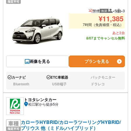
禁煙
×5
×3
推奨
推奨人数
推奨荷
¥
11,385
7時間（免責補償・税込）
あと2台
8/07までキャンセル無料
画像を見る
プランを見る
カーナビ
ETC車載器
バックモニター
あり:
あり:
なし:
Bluetooth
USB端子
ドラレコ
なし:
なし:
なし:
トヨタレンタカー
松江駅から徒歩5分
カローラHYBRID/カローラツーリングHYBRID/
プリウス 他（ミドル,ハイブリッド）