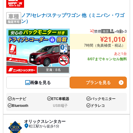
ノア/セレナ/ステップワゴン 他（ミニバン・ワゴ
ン）
禁煙
×6
×3
推奨
推奨人数
推奨荷
¥
21,010
7時間（免責補償・税込）
あと1台
8/07までキャンセル無料
画像を見る
プランを見る
カーナビ
ETC車載器
バックモニター
あり:
あり:
あり:
Bluetooth
USB端子
ドラレコ
あり:
なし:
あり:
オリックスレンタカー
松江駅から徒歩1分