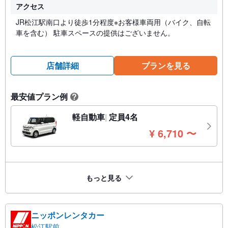
アクセス
JR松江駅南口より徒歩1分程度※お客様車両用（バイク、自転
車を含む） 駐車スペースの提供はございません。
店舗詳細
プランを見る
最安値プラン例
?
軽自動車
定員4名
円
¥
6,710
〜
もっと見る
ニッポンレンタカー
松江駅前