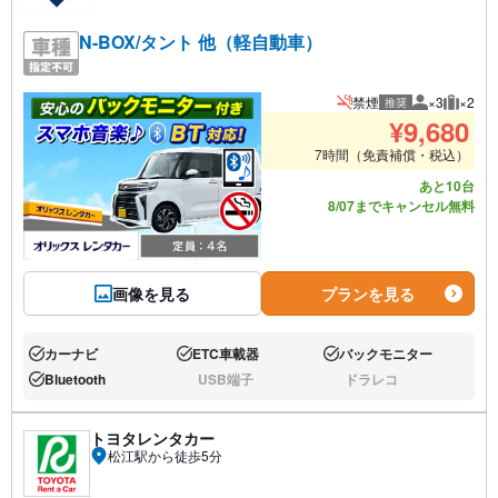
N-BOX/タント 他（軽自動車）
禁煙
×3
×2
推奨
推奨人数
推奨荷
¥
9,680
7時間（免責補償・税込）
あと10台
8/07までキャンセル無料
画像を見る
プランを見る
カーナビ
ETC車載器
バックモニター
あり:
あり:
あり:
Bluetooth
USB端子
ドラレコ
あり:
なし:
なし:
トヨタレンタカー
松江駅から徒歩5分