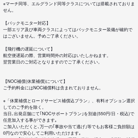
※マーチ同等、エルグランド同等クラスについては搭載されておりま
せん。
【バックモニター対応】
一部エリア及び車両クラスによってはバックモニター装備が確約で
はございません。予めご了承ください。
【飛行機の遅延について】
航空便遅延の際、営業時間外の対応はいたしかねます。
翌営業日のご対応となりますのでご了承ください。
【NOC補償(休業補償)について】
ご予約料金にはNOC補償料は含まれておりません。
※「休業補償とロードサービス補償込プラン」、有料オプション選択
してのご予約を除く。
当日､出発店舗にて｢NOCサポートプラン｣を別途(550円/日・税込)で
任意加入する事ができます｡
ご加入いただくと､万一の｢事故や当て逃げ｣等でもお客様ご負担額は
0円なので安心してご利用いただけます｡