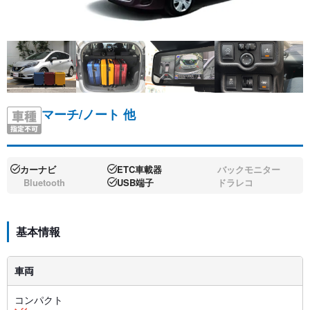
マーチ/ノート 他
カーナビ
ETC車載器
バックモニター
Bluetooth
USB端子
ドラレコ
基本情報
車両
コンパクト