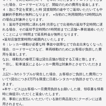
った場合、ロードサービスなど、開錠のための費用を返金します。
４：急に予定を変更した時 貸渡期間の途中でご返却いただいても中
途解約手数料が無料になります。 ※当初のご利用期間が12時間以内
の場合は対象外となります。
５：返却予定時間に遅れる時 渋滞などで出発時の返却予定時間に遅
れる場合、その返却予定時間の1時間前までに店舗へ事前連絡いただ
くことにより1時間まで延長料金が無料となります。
※返却店舗営業時間の範囲内といたします。
６：レッカー移動が必要な時 事故や故障などで自走出来なくなった
場合、ロードサービスなど、車両移動のためにお客様が負担した費
用を返金します。
なお、移動先の修理工場は貸出店舗が指定する工場と致します。
＊但し、駐車違反によるレッカー費用は対象外とさせていただきま
す。
上記1～3のトラブルが発生した場合、お客様がご負担した費用につ
いて1貸出につき2万円を限度に日産レンタカーが負担させていただ
きます。
※本サ－ビスはお客様へ一旦費用負担をお願いした後、領収書を帰着
時に御提示いただくと返金いたします。
尚、事前にお支払いいただいている旅行商品並びにクーポンには適
用されません。