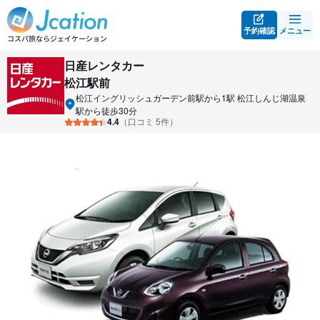
予約確認
メニュー
日産レンタカー
松江駅前
松江イングリッシュガーデン前駅から1駅 松江しんじ湖温泉
駅から徒歩30分
4.4
（口コミ 5件）