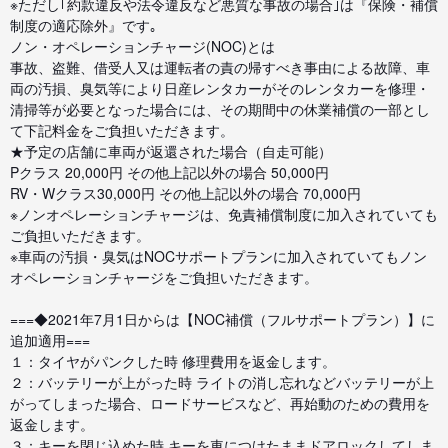
※ただし｢約款違反や法令違反など悪質な事故の場合｣は『保険・補償
制度の適応除外』です｡
ノン・オペレーションチャージ(NOC)とは
事故、盗難、借受人又は運転者の責の帰すべき事由による故障、車
両の汚損、臭気等により日産レンタカーがそのレンタカーを修理・
清掃等が必要となった場合には、その期間中の休業補償の一部とし
て下記料金をご負担いただきます。
★予定の店舗に車両が返還された場合（自走可能）
Pクラス 20,000円 その他上記以外の場合 50,000円
RV・Wクラス30,000円 その他上記以外の場合 70,000円
※ノンオペレーションチャージは、免責補償制度に加入されていても
ご負担いただきます。
※車両の汚損・臭気はNOCサポートプランに加入されていてもノン
オペレーションチャージをご負担いただきます。
===◆2021年7月1日からは【NOC補償（フルサポートプラン）】に
追加適用===
１：タイヤがパンクした時 修理費用を返金します。
２：バッテリーが上がった時 ライトの消し忘れなどバッテリーが上
がってしまった場合、ロードサービスなど、再始動のための費用を
返金します。
３：キーを閉じ込めた時 キーを車につけたままドアロックしてしま