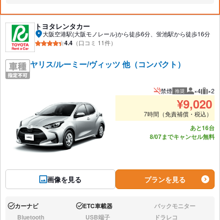
トヨタレンタカー
大阪空港駅(大阪モノレール)から徒歩6分、蛍池駅から徒歩16分
4.4
（口コミ 11件）
ヤリス/ルーミー/ヴィッツ 他（コンパクト）
禁煙
×4
×2
推奨
推奨人数
推奨
¥
9,020
7時間（免責補償・税込）
あと16台
8/07までキャンセル無料
画像を見る
プランを見る
カーナビ
ETC車載器
バックモニター
あり:
あり:
なし:
Bluetooth
USB端子
ドラレコ