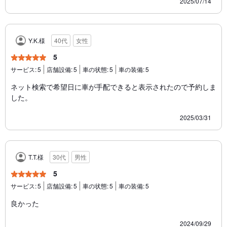
2025/07/14
Y.K.様
40代
女性
5
サービス:
5
店舗設備:
5
車の状態:
5
車の装備:
5
ネット検索で希望日に車が手配できると表示されたので予約しま
した。
2025/03/31
T.T.様
30代
男性
5
サービス:
5
店舗設備:
5
車の状態:
5
車の装備:
5
良かった
2024/09/29