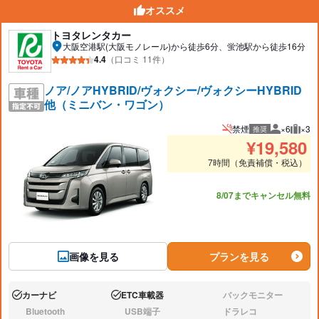
オススメ
トヨタレンタカー
大阪空港駅(大阪モノレール)から徒歩6分、蛍池駅から徒歩16分
4.4
（口コミ 11件）
ノア/ノアHYBRID/ヴォクシー/ヴォクシーHYBRID
他（ミニバン・ワゴン）
禁煙
×6
×3
推奨
推奨人数
推奨
¥
19,580
7時間（免責補償・税込）
あと6台
8/07までキャンセル無料
画像を見る
プランを見る
カーナビ
ETC車載器
バックモニター
あり:
あり:
なし:
Bluetooth
USB端子
ドラレコ
なし:
なし:
なし: