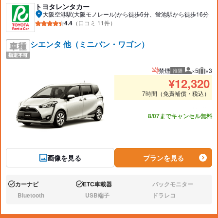
トヨタレンタカー
大阪空港駅(大阪モノレール)から徒歩6分、蛍池駅から徒歩16分
4.4
（口コミ 11件）
シエンタ 他（ミニバン・ワゴン）
禁煙
×5
×3
推奨
推奨人数
推奨
¥
12,320
7時間（免責補償・税込）
あと9台
8/07までキャンセル無料
画像を見る
プランを見る
カーナビ
ETC車載器
バックモニター
あり:
あり:
なし:
Bluetooth
USB端子
ドラレコ
なし:
なし:
なし: