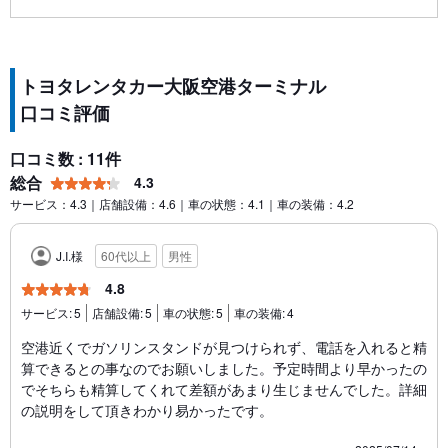
トヨタレンタカー大阪空港ターミナル
口コミ評価
口コミ数 : 11件
総合
4.3
サービス：4.3｜店舗設備：4.6｜車の状態：4.1｜車の装備：4.2
J.I.様
60代以上
男性
4.8
サービス:
5
店舗設備:
5
車の状態:
5
車の装備:
4
空港近くでガソリンスタンドが見つけられず、電話を入れると精
算できるとの事なのでお願いしました。予定時間より早かったの
でそちらも精算してくれて差額があまり生じませんでした。詳細
の説明をして頂きわかり易かったです。