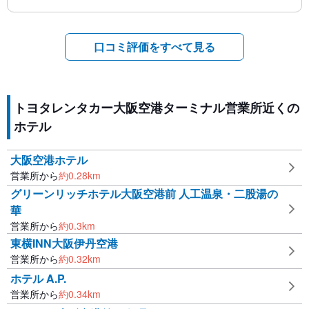
口コミ評価をすべて見る
トヨタレンタカー大阪空港ターミナル営業所近くの
ホテル
大阪空港ホテル
営業所から
約
0.28
km
グリーンリッチホテル大阪空港前 人工温泉・二股湯の
華
営業所から
約
0.3
km
東横INN大阪伊丹空港
営業所から
約
0.32
km
ホテル A.P.
営業所から
約
0.34
km