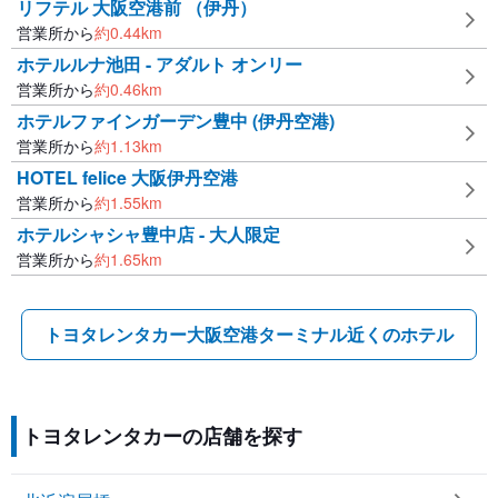
リフテル 大阪空港前 （伊丹）
営業所から
約
0.44
km
ホテルルナ池田 - アダルト オンリー
営業所から
約
0.46
km
ホテルファインガーデン豊中 (伊丹空港)
営業所から
約
1.13
km
HOTEL felice 大阪伊丹空港
営業所から
約
1.55
km
ホテルシャシャ豊中店 - 大人限定
営業所から
約
1.65
km
トヨタレンタカー大阪空港ターミナル近くのホテル
トヨタレンタカーの店舗を探す