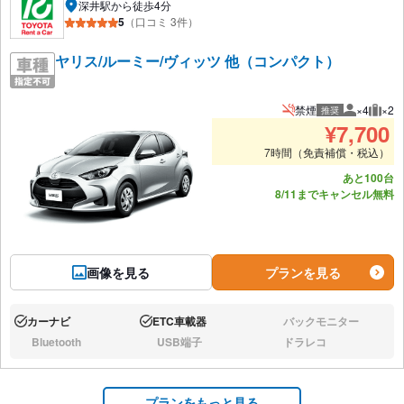
深井駅から徒歩4分
5
（口コミ 3件）
ヤリス/ルーミー/ヴィッツ 他（コンパクト）
禁煙
×4
×2
推奨
推奨人数
推奨
¥
7,700
7時間（免責補償・税込）
あと100台
8/11までキャンセル無料
画像を見る
プランを見る
カーナビ
ETC車載器
バックモニター
あり:
あり:
なし:
Bluetooth
USB端子
ドラレコ
なし:
なし:
なし:
プランをもっと見る