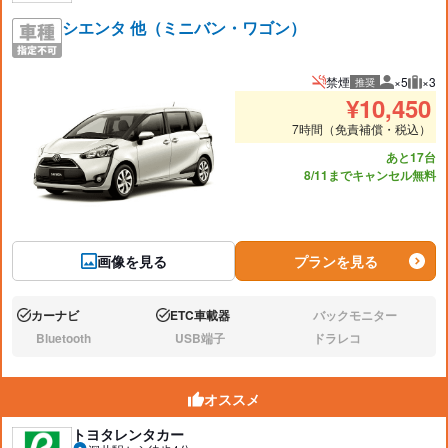
シエンタ 他（ミニバン・ワゴン）
禁煙
×5
×3
推奨
推奨人数
推奨
¥
10,450
7時間（免責補償・税込）
あと17台
8/11までキャンセル無料
画像を見る
プランを見る
カーナビ
ETC車載器
バックモニター
あり:
あり:
なし:
Bluetooth
USB端子
ドラレコ
なし:
なし:
なし:
オススメ
トヨタレンタカー