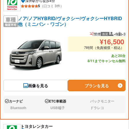
深井駅から徒歩4分
5
（口コミ 3件）
ノア/ノアHYBRID/ヴォクシー/ヴォクシーHYBRID
他（ミニバン・ワゴン）
禁煙
×6
×3
推奨
推奨人数
推奨
¥
16,500
7時間（免責補償・税込）
あと20台
8/11までキャンセル無料
画像を見る
プランを見る
カーナビ
ETC車載器
バックモニター
あり:
あり:
なし:
Bluetooth
USB端子
ドラレコ
なし:
なし:
なし:
トヨタレンタカー