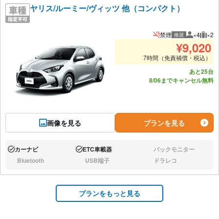
ヤリス/ルーミー/ヴィッツ 他（コンパクト）
禁煙
×4
×2
推奨
推奨人数
推奨
¥
9,020
7時間（免責補償・税込）
あと25台
8/06までキャンセル無料
画像を見る
プランを見る
カーナビ
ETC車載器
バックモニター
あり:
あり:
なし:
Bluetooth
USB端子
ドラレコ
なし:
なし:
なし:
プランをもっと見る