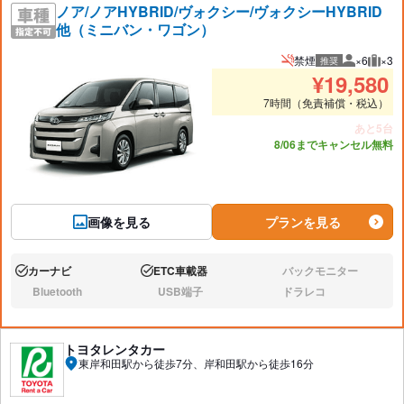
ノア/ノアHYBRID/ヴォクシー/ヴォクシーHYBRID
他（ミニバン・ワゴン）
禁煙
×6
×3
推奨
推奨人数
推奨
¥
19,580
7時間（免責補償・税込）
あと5台
8/06までキャンセル無料
画像を見る
プランを見る
カーナビ
ETC車載器
バックモニター
あり:
あり:
なし:
Bluetooth
USB端子
ドラレコ
なし:
なし:
なし:
トヨタレンタカー
東岸和田駅から徒歩7分、岸和田駅から徒歩16分