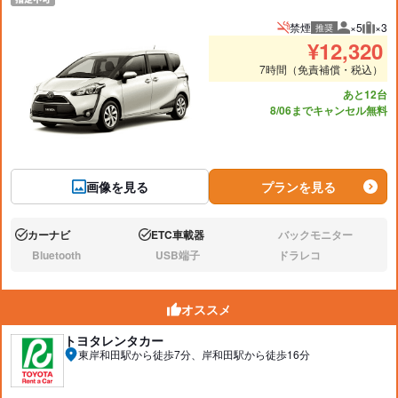
禁煙
×5
×3
推奨
推奨人数
推奨
¥
12,320
7時間（免責補償・税込）
あと12台
8/06までキャンセル無料
画像を見る
プランを見る
カーナビ
ETC車載器
バックモニター
あり:
あり:
なし:
Bluetooth
USB端子
ドラレコ
なし:
なし:
なし:
オススメ
トヨタレンタカー
東岸和田駅から徒歩7分、岸和田駅から徒歩16分