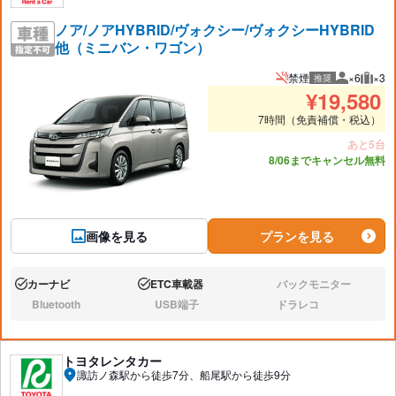
ノア/ノアHYBRID/ヴォクシー/ヴォクシーHYBRID
他（ミニバン・ワゴン）
禁煙
×6
×3
推奨
推奨人数
推奨
¥
19,580
7時間（免責補償・税込）
あと5台
8/06までキャンセル無料
画像を見る
プランを見る
カーナビ
ETC車載器
バックモニター
あり:
あり:
なし:
Bluetooth
USB端子
ドラレコ
なし:
なし:
なし:
トヨタレンタカー
諏訪ノ森駅から徒歩7分、船尾駅から徒歩9分