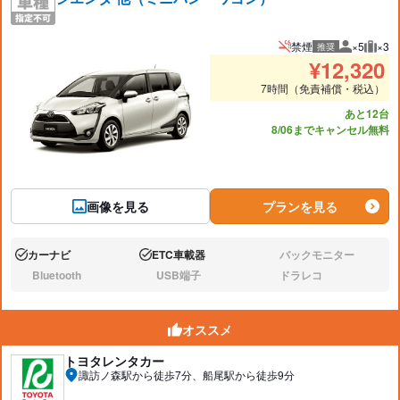
禁煙
×5
×3
推奨
推奨人数
推奨
¥
12,320
7時間（免責補償・税込）
あと12台
8/06までキャンセル無料
画像を見る
プランを見る
カーナビ
ETC車載器
バックモニター
あり:
あり:
なし:
Bluetooth
USB端子
ドラレコ
なし:
なし:
なし:
オススメ
トヨタレンタカー
諏訪ノ森駅から徒歩7分、船尾駅から徒歩9分