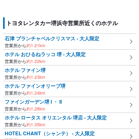
トヨタレンタカー堺浜寺営業所近くのホテル
石津 ブランチャペルクリスマス - 大人限定
営業所から
約
1.21
km
ホテル おひるねラッコ 堺 - 大人限定
営業所から
約
1.22
km
ホテル ファイン堺
営業所から
約
1.23
km
ホテル ファインオリーブ堺
営業所から
約
1.24
km
ファインガーデン堺 I ・ II
営業所から
約
1.28
km
ホテル ロータス オリエンタル 堺店 - 大人限定
営業所から
約
1.35
km
HOTEL CHANT（シャンテ） - 大人限定