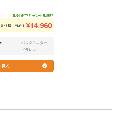
あと4台
8/06までキャンセル無料
¥
14,960
免責補償・税込）
器
バックモニター
なし:
ドラレコ
なし:
を見る