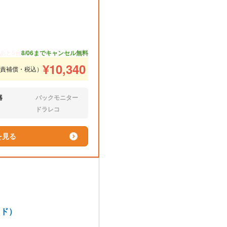
あと5台
8/06までキャンセル無料
¥
10,340
免責補償・税込）
器
バックモニター
なし:
ドラレコ
なし:
を見る
ッド）