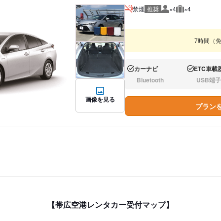
禁煙
推奨
×4
×4
推奨人数
推奨荷物
7時間（
カーナビ
ETC車載
あり:
あり:
Bluetooth
USB端子
なし:
なし:
画像を見る
プラン
【帯広空港レンタカー受付マップ】