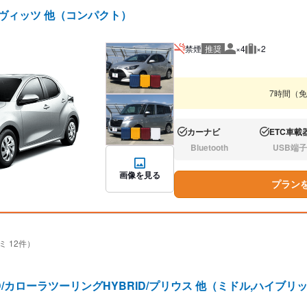
/ヴィッツ 他（コンパクト）
禁煙
推奨
×4
×2
推奨人数
推奨荷物
7時間（
カーナビ
ETC車載
あり:
あり:
Bluetooth
USB端子
なし:
なし:
画像を見る
プラン
ミ 12件）
D/カローラツーリングHYBRID/プリウス 他（ミドル,ハイブリ