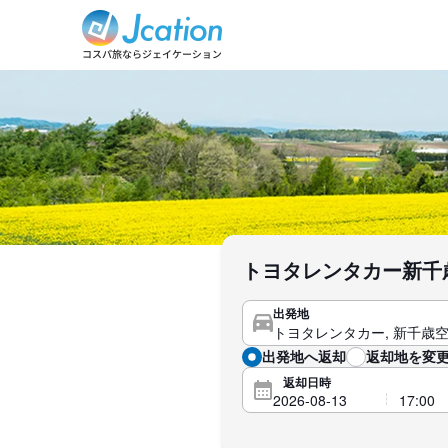
トヨタレンタカー新千
出発地
出発地へ返却
返却地を変更
返却日時