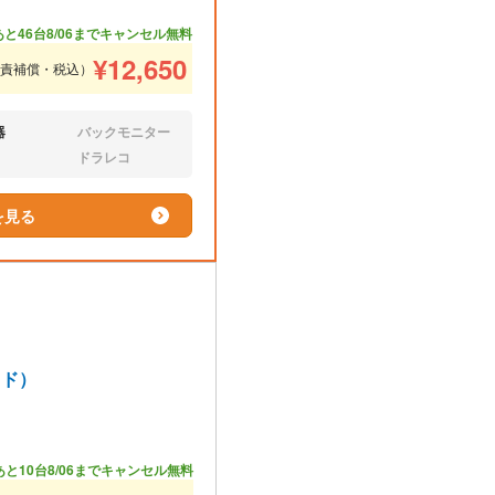
あと46台
8/06までキャンセル無料
¥
12,650
免責補償・税込）
器
バックモニター
なし:
ドラレコ
なし:
を見る
ッド）
あと10台
8/06までキャンセル無料