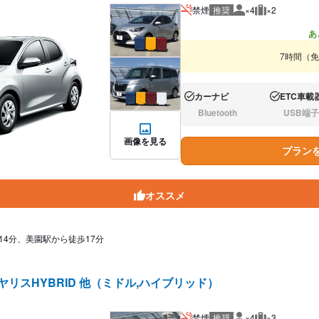
禁煙
推奨
×4
×2
推奨人数
推奨荷物
あ
7時間（
カーナビ
ETC車載
あり:
あり:
Bluetooth
USB端子
なし:
なし:
画像を見る
プラン
オススメ
14分、美園駅から徒歩17分
ヤリスHYBRID 他（ミドル,ハイブリッド）
禁煙
推奨
×4
×3