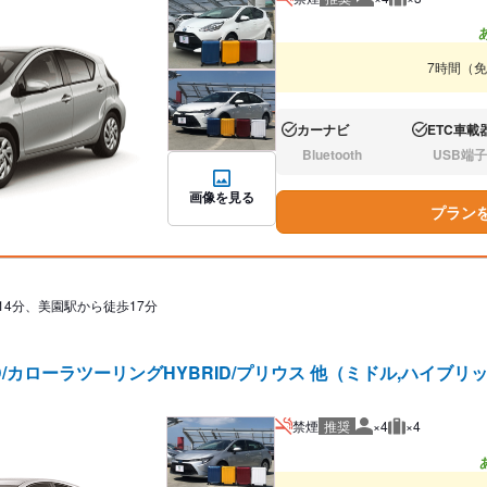
推奨人数
推奨荷物
7時間（
カーナビ
ETC車載
あり:
あり:
Bluetooth
USB端子
なし:
なし:
画像を見る
プラン
14分、美園駅から徒歩17分
D/カローラツーリングHYBRID/プリウス 他（ミドル,ハイブリ
禁煙
推奨
×4
×4
推奨人数
推奨荷物