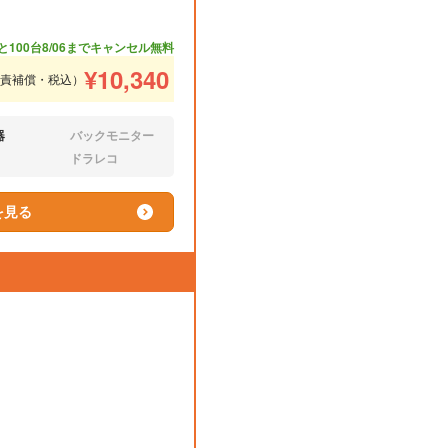
と100台
8/06までキャンセル無料
¥
10,340
免責補償・税込）
器
バックモニター
なし:
ドラレコ
なし:
を見る