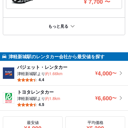
円
¥
7,700
〜
もっと見る
津軽新城駅のレンタカー会社から最安値を探す
バジェット・レンタカー
4,000
¥
〜
津軽新城駅より
約1.66km
円
4.4
トヨタレンタカー
6,600
¥
〜
津軽新城駅より
約1.8km
円
4.5
最安値
平均価格
円
円
¥
4,000
¥
5,300