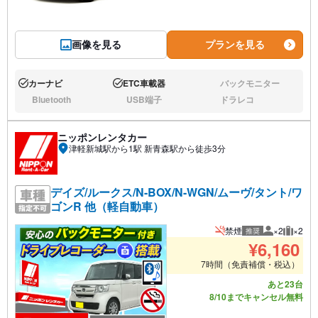
画像を見る
プランを見る
カーナビ
ETC車載器
バックモニター
あり:
あり:
なし:
Bluetooth
USB端子
ドラレコ
なし:
なし:
なし:
ニッポンレンタカー
津軽新城駅から1駅 新青森駅から徒歩3分
デイズ/ルークス/N-BOX/N-WGN/ムーヴ/タント/ワ
ゴンR 他（軽自動車）
禁煙
×2
×2
推奨
推奨人数
推奨荷
¥
6,160
7時間（免責補償・税込）
あと23台
8/10までキャンセル無料