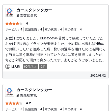
カースタレンタカー
新青森駅前店
4
サービス：
4
店舗設備：
4
車の状態：
4
車の装備：
4
お世話になりました。Bluetoothを苦労して接続していただけた
おかげで快適なドライブが出来ました。予約時に出来ればNBox
でお願いしたいと連絡した所、快いお返事を頂けたのにも関わら
ず当日は違う車種が用意されていたのには驚き落胆しましたが、
何とか対応して頂けて良かったです。ありがとうございました。
M.F.様
60代以上
女性
2026/08/02
カースタレンタカー
新青森駅前店
4.2
サービス：
5
店舗設備：
4
車の状態：
4
車の装備：
4