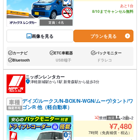
あと1台
8/10までキャンセル無料
画像を見る
プランを見る
カーナビ
ETC車載器
バックモニター
あり:
あり:
あり:
Bluetooth
USB端子
ドラレコ
あり:
なし:
なし:
ニッポンレンタカー
津軽新城駅から1駅 新青森駅から徒歩3分
デイズ/ルークス/N-BOX/N-WGN/ムーヴ/タント/ワ
ゴンR 他（軽自動車）
禁煙
×2
×2
推奨
推奨人数
推奨荷
¥
7,480
7時間（免責補償・税込）