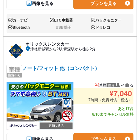
画像を見る
プランを見る
カーナビ
ETC車載器
バックモニター
あり:
あり:
あり:
Bluetooth
USB端子
ドラレコ
あり:
なし:
あり:
オリックスレンタカー
津軽新城駅から2駅 青森駅から徒歩2分
ノート/フィット 他（コンパクト）
禁煙
×4
×2
推奨
推奨人数
推奨荷
¥
7,040
7時間（免責補償・税込）
あと17台
8/10までキャンセル無料
画像を見る
プランを見る