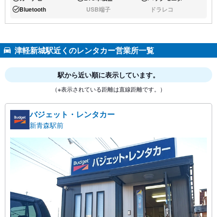
あり:
あり:
あり:
Bluetooth
USB端子
ドラレコ
あり:
なし:
なし:
津軽新城駅近くのレンタカー営業所一覧
駅から近い順に表示しています。
（※表示されている距離は直線距離です。）
バジェット・レンタカー
新青森駅前