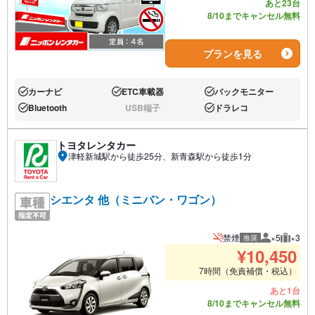
あと23台
8/10までキャンセル無料
プランを見る
カーナビ
ETC車載器
バックモニター
あり:
あり:
あり:
Bluetooth
USB端子
ドラレコ
あり:
なし:
あり:
トヨタレンタカー
津軽新城駅から徒歩25分、新青森駅から徒歩1分
シエンタ 他（ミニバン・ワゴン）
禁煙
×5
×3
推奨
推奨人数
推奨荷
¥
10,450
7時間（免責補償・税込）
あと1台
8/10までキャンセル無料