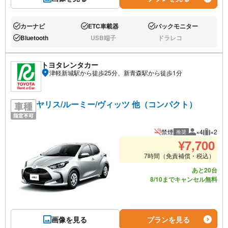
カーナビ
ETC車載器
バックモニター
あり:
あり:
あり:
Bluetooth
USB端子
ドラレコ
あり:
なし:
なし:
トヨタレンタカー
津軽新城駅から徒歩25分、新青森駅から徒歩1分
ヤリス/ルーミー/ヴィッツ 他（コンパクト）
禁煙
×4
×2
推奨
推奨人数
推奨荷
¥
7,700
7時間（免責補償・税込）
あと20台
8/10までキャンセル無料
画像を見る
プランを見る