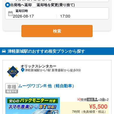
出発地へ返却
返却地を変更(乗り捨て)
返却日時
検索
津軽新城駅のおすすめ格安プランから探す
オリックスレンタカー
津軽新城駅から1駅 新青森駅から徒歩3分
ムーヴ/ワゴンR 他（軽自動車）
禁煙
×2
×2
推奨
推奨人数
推奨荷
¥
5,500
7時間（免責補償・税込）