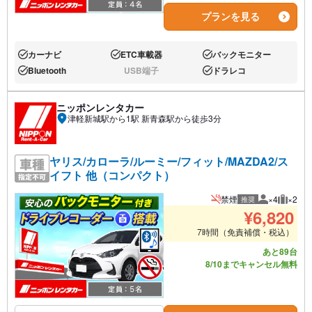
プランを見る
カーナビ
ETC車載器
バックモニター
あり:
あり:
あり:
Bluetooth
USB端子
ドラレコ
あり:
なし:
あり:
ニッポンレンタカー
津軽新城駅から1駅 新青森駅から徒歩3分
ヤリス/カローラ/ルーミー/フィット/MAZDA2/ス
イフト 他（コンパクト）
禁煙
×4
×2
推奨
推奨人数
推奨荷
¥
6,820
7時間（免責補償・税込）
あと89台
8/10までキャンセル無料