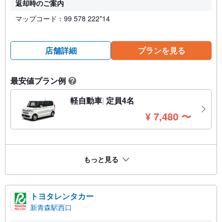
返却時のご案内
マップコード：99 578 222*14
店舗詳細
プランを見る
最安値プラン例
?
軽自動車
定員4名
円
¥
7,480
〜
もっと見る
トヨタレンタカー
新青森駅西口