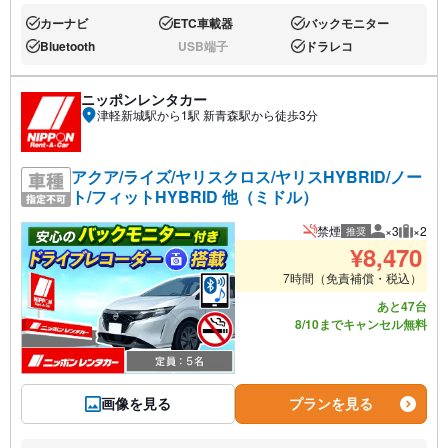
カーナビ
ETC車載器
バックモニター
あり:
あり:
あり:
Bluetooth
USB端子
ドラレコ
あり:
なし:
あり:
ニッポンレンタカー
津軽新城駅から1駅 新青森駅から徒歩3分
アクア/ライズ/ヤリスクロス/ヤリスHYBRID/ノー
ト/フィットHYBRID 他（ミドル）
禁煙
×3
×2
推奨
推奨人数
推奨荷
¥
8,470
7時間（免責補償・税込）
あと47台
8/10までキャンセル無料
画像を見る
プランを見る