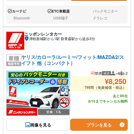
カーナビ
ETC車載器
バックモニター
あり:
あり:
なし:
Bluetooth
USB端子
ドラレコ
なし:
なし:
なし:
ニッポンレンタカー
津軽新城駅から1駅 新青森駅から徒歩3分
ヤリス/カローラ/ルーミー/フィット/MAZDA2/ス
イフト 他（コンパクト）
禁煙
×4
×2
推奨
推奨人数
推奨荷
¥
8,250
7時間（免責補償・税込）
あと89台
8/10までキャンセル無料
画像を見る
プランを見る