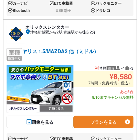
カーナビ
ETC車載器
バックモニター
あり:
あり:
あり:
Bluetooth
USB端子
ドラレコ
あり:
なし:
あり:
オリックスレンタカー
津軽新城駅から2駅 青森駅から徒歩2分
ヤリス 1.5/MAZDA2 他（ミドル）
禁煙
×4
×3
推奨
推奨人数
推奨荷
¥
8,580
7時間（免責補償・税込）
あと5台
8/10までキャンセル無料
画像を見る
プランを見る
カーナビ
ETC車載器
バックモニター