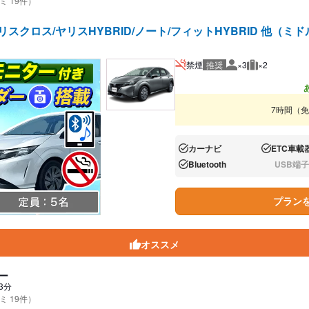
ミ 19件）
リスクロス/ヤリスHYBRID/ノート/フィットHYBRID 他（ミド
禁煙
推奨
×3
×2
推奨人数
推奨荷物
7時間（
カーナビ
ETC車載
あり:
あり:
Bluetooth
USB端子
あり:
なし:
プラン
オススメ
ー
3分
ミ 19件）