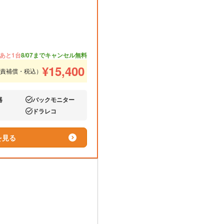
あと1台
8/07までキャンセル無料
¥
15,400
免責補償・税込）
器
バックモニター
あり:
ドラレコ
あり:
を見る