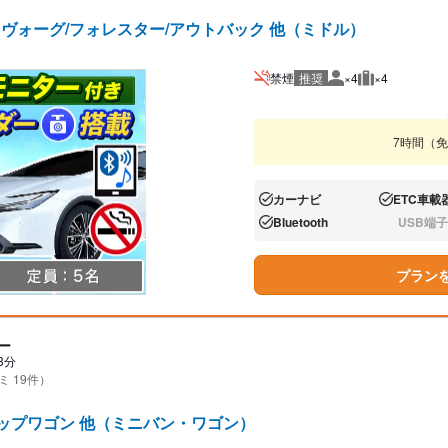
/レヴォーグ/フォレスター/アウトバック 他（ミドル）
禁煙
推奨
×4
×4
推奨人数
推奨荷物
7時間（
カーナビ
ETC車載
あり:
あり:
Bluetooth
USB端子
あり:
なし:
プラン
ー
3分
ミ 19件）
テップワゴン 他（ミニバン・ワゴン）