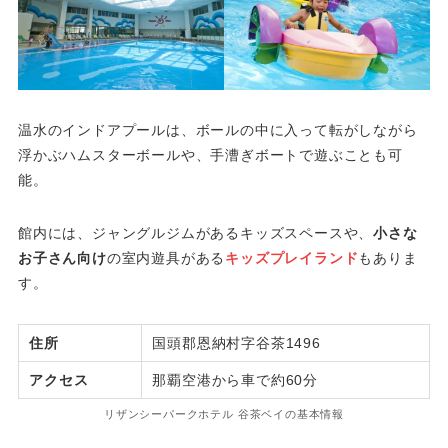
温水のインドアプールは、ボールの中に入って転がしながら
浮かぶハムスターボールや、手漕ぎボートで遊ぶことも可
能。
館内には、ジャングルジムがあるキッズスペースや、
小さな
お子さん向け
の室内遊具がある
キッズプレイランド
もありま
す。
住所
国頭郡恩納村字谷茶1496
アクセス
那覇空港から車で約60分
リザンシーパークホテル 谷茶ベイの基本情報