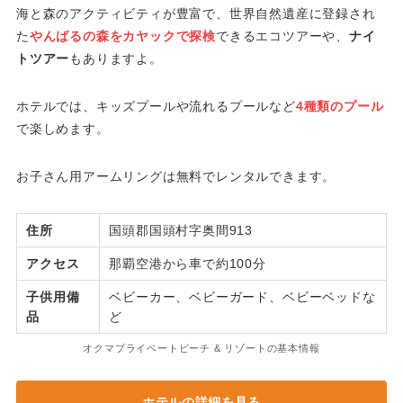
海と森のアクティビティが豊富で、世界自然遺産に登録され
た
やんばるの森をカヤックで探検
できるエコツアーや、
ナイ
トツアー
もありますよ。
ホテルでは、キッズプールや流れるプールなど
4種類のプール
で楽しめます。
お子さん用アームリングは無料でレンタルできます。
住所
国頭郡国頭村字奥間913
アクセス
那覇空港から車で約100分
子供用
備
ベビーカー、ベビーガード、ベビーベッドな
品
ど
オクマプライベートビーチ & リゾートの基本情報
ホテルの詳細を見る