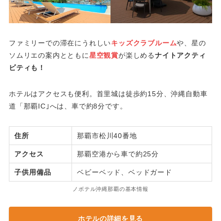
ファミリーでの滞在にうれしい
キッズクラブルーム
や、星の
ソムリエの案内とともに
星空観賞
が楽しめる
ナイトアクティ
ビティも！
ホテルはアクセスも便利。首里城は徒歩約15分、沖縄自動車
道「那覇IC｣へは、車で約8分です。
住所
那覇市松川40番地
アクセス
那覇空港から車で約25分
子供用備品
ベビーベッド、ベッドガード
ノボテル沖縄那覇の基本情報
ホテルの詳細を見る