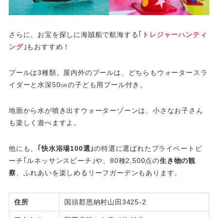
さらに、お宝を探しに海賊船で航海する
｢トレジャーハンティ
ング｣
もおすすめ！
プールは3種類。屋内外のプールは、どちらもウォータースラ
イダーと水深50㎝の子ども用プール付き。
地面から水が噴き出すウォーターゾーンは、小さなお子さん
も楽しく遊べますよ。
他にも、
｢快水浴場100選｣
の特選に選ばれたプライベートビ
ーチ｢ルネッサンスビーチ｣や、80種2,500点の
生き物の観
察
、ふれあいを楽しめるリーフガーデンもあります。
住所
国頭郡恩納村山田3425-2