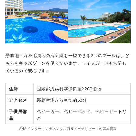
景勝地・万座毛周辺の海や緑を一望できる2つのプールは、ど
ちらも
キッズゾーン
を備えています。ライフガードも常駐し
ているので安心です。
住所
国頭郡恩納村字瀬良垣2260番地
アクセス
那覇空港から車で約50分
子供用備
ベビーカー、ベビーベッド、ベビーガードな
品
ど
ANA インターコンチネンタル万座ビーチリゾートの基本情報