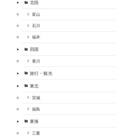
北陸
富山
石川
福井
四国
香川
旅行・観光
東北
宮城
福島
東海
三重