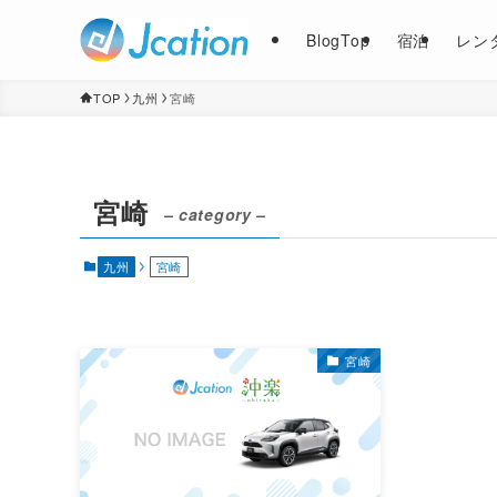
BlogTop
宿泊
レン
TOP
九州
宮崎
宮崎
– category –
九州
宮崎
宮崎