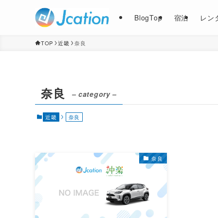
BlogTop
宿泊
レン
TOP
近畿
奈良
奈良
– category –
近畿
奈良
奈良