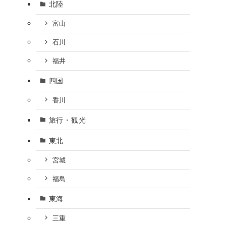
北陸
富山
石川
福井
四国
香川
旅行・観光
東北
宮城
福島
東海
三重