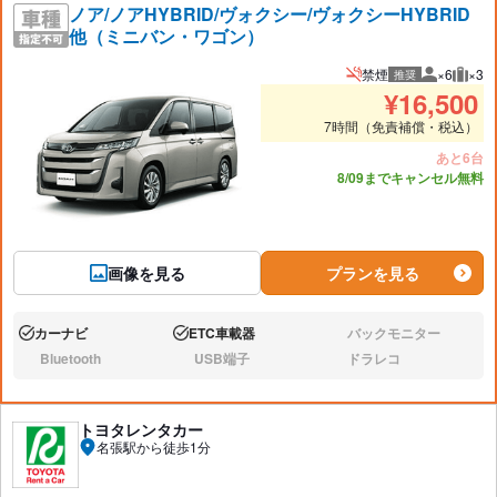
ノア/ノアHYBRID/ヴォクシー/ヴォクシーHYBRID
他（ミニバン・ワゴン）
禁煙
×6
×3
推奨
推奨人数
推奨
¥
16,500
7時間（免責補償・税込）
あと6台
8/09までキャンセル無料
画像を見る
プランを見る
カーナビ
ETC車載器
バックモニター
あり:
あり:
なし:
Bluetooth
USB端子
ドラレコ
なし:
なし:
なし:
トヨタレンタカー
名張駅から徒歩1分