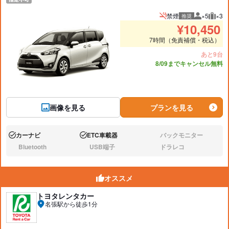
禁煙
×5
×3
推奨
推奨人数
推奨
¥
10,450
7時間（免責補償・税込）
あと9台
8/09までキャンセル無料
画像を見る
プランを見る
カーナビ
ETC車載器
バックモニター
あり:
あり:
なし:
Bluetooth
USB端子
ドラレコ
なし:
なし:
なし:
オススメ
トヨタレンタカー
名張駅から徒歩1分