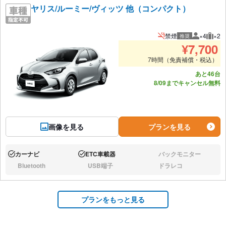
ヤリス/ルーミー/ヴィッツ 他（コンパクト）
禁煙
×4
×2
推奨
推奨人数
推奨
¥
7,700
7時間（免責補償・税込）
あと46台
8/09までキャンセル無料
画像を見る
プランを見る
カーナビ
ETC車載器
バックモニター
あり:
あり:
なし:
Bluetooth
USB端子
ドラレコ
なし:
なし:
なし:
プランをもっと見る