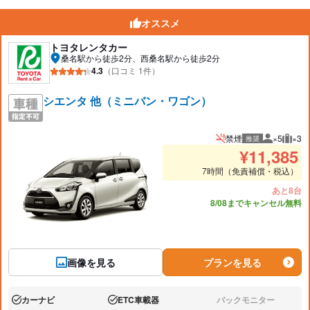
オススメ
トヨタレンタカー
桑名駅から徒歩2分、西桑名駅から徒歩2分
4.3
（口コミ 1件）
シエンタ 他（ミニバン・ワゴン）
禁煙
×5
×3
推奨
推奨人数
推奨
¥
11,385
7時間（免責補償・税込）
あと8台
8/08までキャンセル無料
画像を見る
プランを見る
カーナビ
ETC車載器
バックモニター
あり:
あり:
なし: