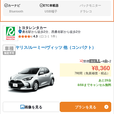
カーナビ
ETC車載器
バックモニター
あり:
あり:
なし:
Bluetooth
USB端子
ドラレコ
なし:
なし:
なし:
トヨタレンタカー
桑名駅から徒歩2分、西桑名駅から徒歩2分
4.3
（口コミ 1件）
ヤリス/ルーミー/ヴィッツ 他（コンパクト）
禁煙
×4
×2
推奨
推奨人数
推奨
¥
8,360
7時間（免責補償・税込）
あと29台
8/08までキャンセル無料
画像を見る
プランを見る