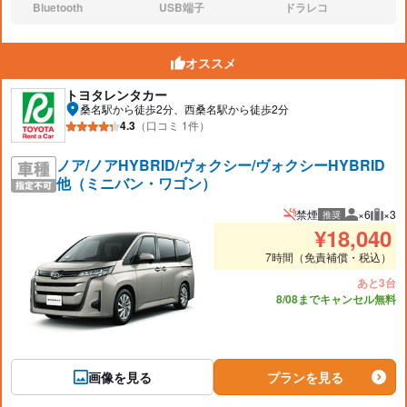
Bluetooth
USB端子
ドラレコ
なし:
なし:
なし:
オススメ
トヨタレンタカー
桑名駅から徒歩2分、西桑名駅から徒歩2分
4.3
（口コミ 1件）
ノア/ノアHYBRID/ヴォクシー/ヴォクシーHYBRID
他（ミニバン・ワゴン）
禁煙
×6
×3
推奨
推奨人数
推奨
¥
18,040
7時間（免責補償・税込）
あと3台
8/08までキャンセル無料
画像を見る
プランを見る