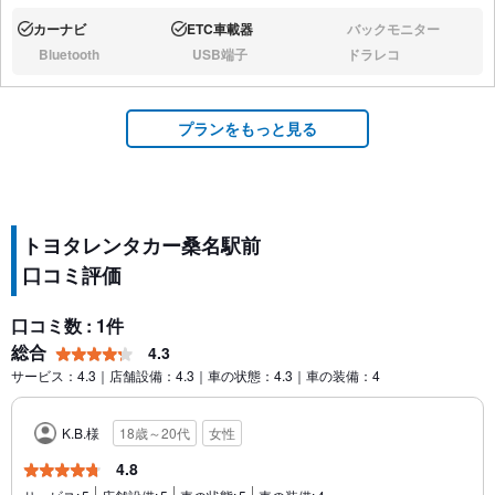
カーナビ
ETC車載器
バックモニター
あり:
あり:
なし:
Bluetooth
USB端子
ドラレコ
なし:
なし:
なし:
プランをもっと見る
トヨタレンタカー桑名駅前
口コミ評価
口コミ数 : 1件
総合
4.3
サービス：4.3｜店舗設備：4.3｜車の状態：4.3｜車の装備：4
K.B.様
18歳～20代
女性
4.8