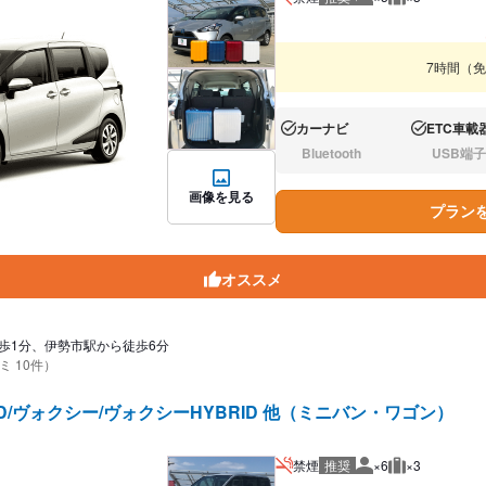
推奨人数
推奨荷物
7時間（
カーナビ
ETC車載
あり:
あり:
Bluetooth
USB端子
なし:
なし:
画像を見る
プラン
オススメ
歩1分、伊勢市駅から徒歩6分
ミ 10件）
ID/ヴォクシー/ヴォクシーHYBRID 他（ミニバン・ワゴン）
禁煙
推奨
×6
×3
推奨人数
推奨荷物