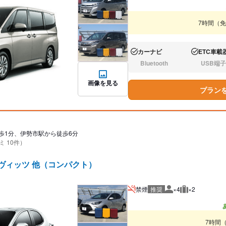
7時間（
カーナビ
ETC車載
あり:
あり:
Bluetooth
USB端子
なし:
なし:
画像を見る
プラン
歩1分、伊勢市駅から徒歩6分
ミ 10件）
/ヴィッツ 他（コンパクト）
禁煙
推奨
×4
×2
推奨人数
推奨荷物
7時間