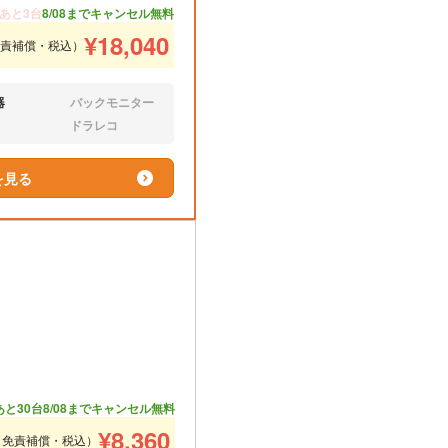
あと3台
8/08までキャンセル無料
¥
18,040
免責補償・税込）
器
バックモニター
なし:
ドラレコ
なし:
を見る
あと30台
8/08までキャンセル無料
¥
8,360
（免責補償・税込）