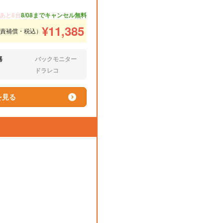
あと8台
8/08までキャンセル無料
¥
11,385
免責補償・税込）
器
バックモニター
なし:
ドラレコ
なし:
を見る