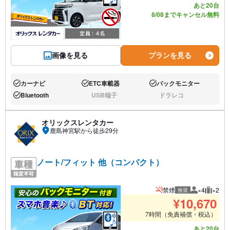
あと20台
8/08までキャンセル無料
画像を見る
プランを見る
カーナビ
ETC車載器
バックモニター
あり:
あり:
あり:
Bluetooth
USB端子
ドラレコ
あり:
なし:
なし:
オリックスレンタカー
鹿島神宮駅から徒歩29分
ノート/フィット 他（コンパクト）
禁煙
×4
×2
推奨
推奨人数
推奨荷
¥
10,670
7時間（免責補償・税込）
あと20台