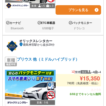
プランを見る
カーナビ
ETC車載器
バックモニター
あり:
あり:
あり:
Bluetooth
USB端子
ドラレコ
なし:
なし:
なし:
オリックスレンタカー
鹿島神宮駅から徒歩29分
プリウス 他（ミドル,ハイブリッド）
禁煙
×4
×4
推奨
推奨人数
推奨荷
¥
15,350
7時間（免責補償・税込）
あと5台
8/08までキャンセル無料