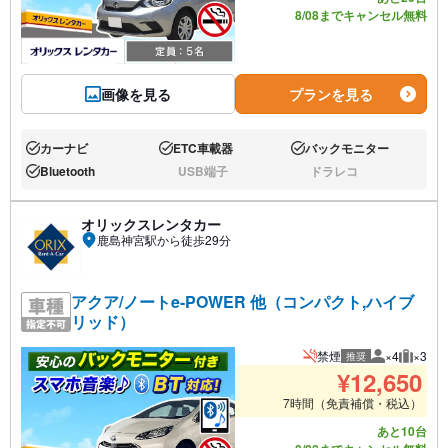
8/08までキャンセル無料
画像を見る
プランを見る
カーナビ
ETC車載器
バックモニター
あり:
あり:
あり:
Bluetooth
USB端子
ドラレコ
あり:
なし:
なし:
オリックスレンタカー
鹿島神宮駅から徒歩29分
アクア/ノートe-POWER 他（コンパクト,ハイブ
リッド）
禁煙
×4
×3
推奨
推奨人数
推奨荷
¥
12,650
7時間（免責補償・税込）
あと10台