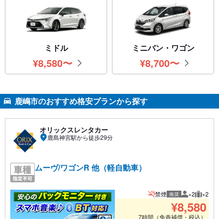
ミドル
ミニバン・ワゴン
¥
8,580
〜
¥
8,700
〜
円
円
鹿嶋市のおすすめ格安プランから探す
オリックスレンタカー
鹿島神宮駅から徒歩29分
ムーヴ/ワゴンR 他（軽自動車）
禁煙
×2
×2
推奨
推奨人数
推奨荷
¥
8,580
7時間（免責補償・税込）