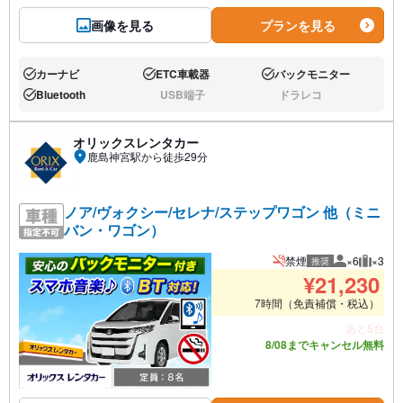
画像を見る
プランを見る
カーナビ
ETC車載器
バックモニター
あり:
あり:
あり:
Bluetooth
USB端子
ドラレコ
あり:
なし:
なし:
オリックスレンタカー
鹿島神宮駅から徒歩29分
ノア/ヴォクシー/セレナ/ステップワゴン 他（ミニ
バン・ワゴン）
禁煙
×6
×3
推奨
推奨人数
推奨荷
¥
21,230
7時間（免責補償・税込）
あと5台
8/08までキャンセル無料