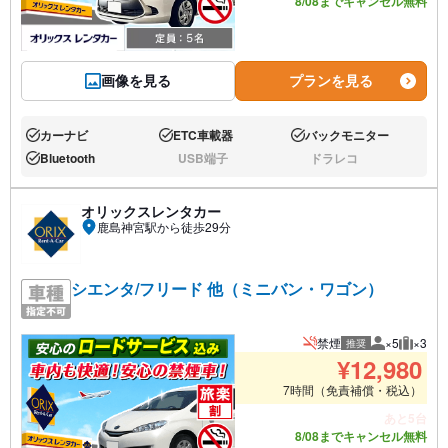
8/08までキャンセル無料
画像を見る
プランを見る
カーナビ
ETC車載器
バックモニター
あり:
あり:
あり:
Bluetooth
USB端子
ドラレコ
あり:
なし:
なし:
オリックスレンタカー
鹿島神宮駅から徒歩29分
シエンタ/フリード 他（ミニバン・ワゴン）
禁煙
×5
×3
推奨
推奨人数
推奨荷
¥
12,980
7時間（免責補償・税込）
あと5台
8/08までキャンセル無料