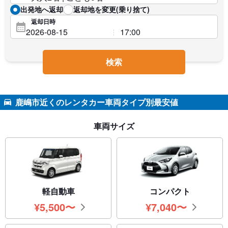
出発地へ返却
返却地を変更(乗り捨て)
返却日時
検索
鹿嶋市近くのレンタカー車両タイプ別最安値
車両サイズ
軽自動車
コンパクト
¥
5,500
〜
¥
7,040
〜
円
円