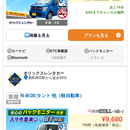
あと19台
8/08までキャンセル無料
画像を見る
プランを見る
カーナビ
ETC車載器
バックモニター
あり:
あり:
あり:
Bluetooth
USB端子
ドラレコ
あり:
なし:
なし:
オリックスレンタカー
鹿島神宮駅から徒歩29分
N-BOX/タント 他（軽自動車）
禁煙
×3
×2
推奨
推奨人数
推奨荷
¥
9,680
7時間（免責補償・税込）