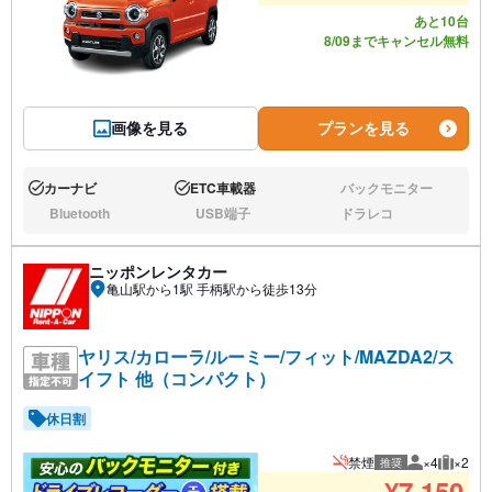
あと10台
8/09までキャンセル無料
画像を見る
プランを見る
カーナビ
ETC車載器
バックモニター
あり:
あり:
なし:
Bluetooth
USB端子
ドラレコ
なし:
なし:
なし:
ニッポンレンタカー
亀山駅から1駅 手柄駅から徒歩13分
ヤリス/カローラ/ルーミー/フィット/MAZDA2/ス
イフト 他（コンパクト）
休日割
禁煙
×4
×2
推奨
推奨人数
推奨荷
¥
7,150