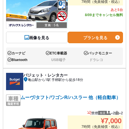
7時間（免責補償・税込）
あと5台
8/09までキャンセル無料
画像を見る
プランを見る
カーナビ
ETC車載器
バックモニター
あり:
あり:
あり:
Bluetooth
USB端子
ドラレコ
あり:
なし:
なし:
バジェット・レンタカー
亀山駅から1駅 手柄駅から徒歩18分
ムーヴ/タフト/ワゴンR/ハスラー 他（軽自動車）
禁煙
×2
×2
推奨
推奨人数
推奨荷
¥
7,000
7時間（免責補償・税込）