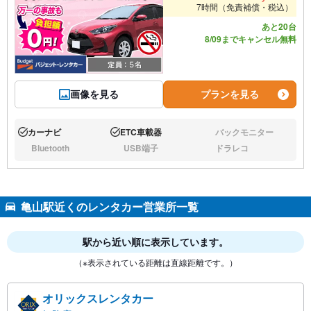
7時間（免責補償・税込）
あと20台
8/09までキャンセル無料
画像を見る
プランを見る
カーナビ
ETC車載器
バックモニター
あり:
あり:
なし:
Bluetooth
USB端子
ドラレコ
なし:
なし:
なし:
亀山駅近くのレンタカー営業所一覧
駅から近い順に表示しています。
（※表示されている距離は直線距離です。）
オリックスレンタカー