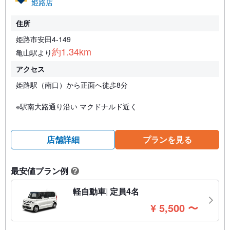
姫路店
住所
姫路市安田4-149
約1.34km
亀山駅より
アクセス
姫路駅（南口）から正面へ徒歩8分
※駅南大路通り沿い マクドナルド近く
店舗詳細
プランを見る
最安値プラン例
?
軽自動車
定員4名
円
¥
5,500
〜