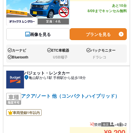
あと10台
8/09までキャンセル無料
画像を見る
プランを見る
カーナビ
ETC車載器
バックモニター
あり:
あり:
あり:
Bluetooth
USB端子
ドラレコ
あり:
なし:
なし:
バジェット・レンタカー
亀山駅から1駅 手柄駅から徒歩18分
アクア/ノート 他（コンパクト,ハイブリッド）
車両登録1年以内
禁煙
×4
×2
推奨
推奨人数
推奨荷
¥
9,200