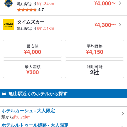
4,000
¥
〜
亀山駅より
約1.34km
円
4.7
タイムズカー
4,300
¥
〜
円
亀山駅より
約1.51km
最安値
平均価格
円
円
¥
4,000
¥
4,150
最大差額
利用可能
円
¥
300
2社
亀山駅近くのホテルから探す
ホテルカーシュ - 大人限定
駅から
約
0.75
km
ホテルルトゥール姫路 - 大人限定