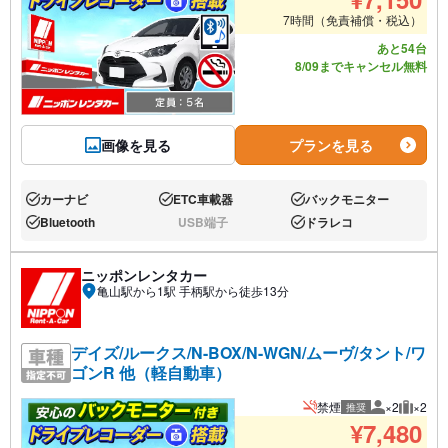
7時間（免責補償・税込）
あと54台
8/09までキャンセル無料
画像を見る
プランを見る
カーナビ
ETC車載器
バックモニター
あり:
あり:
あり:
Bluetooth
USB端子
ドラレコ
あり:
なし:
あり:
ニッポンレンタカー
亀山駅から1駅 手柄駅から徒歩13分
デイズ/ルークス/N-BOX/N-WGN/ムーヴ/タント/ワ
ゴンR 他（軽自動車）
禁煙
×2
×2
推奨
推奨人数
推奨荷
¥
7,480