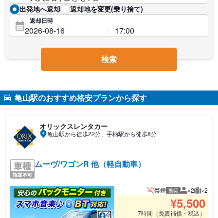
出発地へ返却
返却地を変更(乗り捨て)
返却日時
検索
亀山駅のおすすめ格安プランから探す
オリックスレンタカー
亀山駅から徒歩22分、手柄駅から徒歩8分
ムーヴ/ワゴンR 他（軽自動車）
禁煙
×2
×2
推奨
推奨人数
推奨荷
¥
5,500
7時間（免責補償・税込）