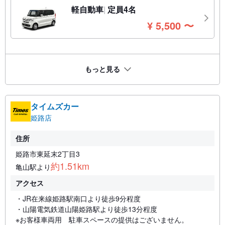
軽自動車
定員4名
円
¥
5,500
〜
もっと見る
タイムズカー
姫路店
住所
姫路市東延末2丁目3
約1.51km
亀山駅より
アクセス
・JR在来線姫路駅南口より徒歩9分程度
・山陽電気鉄道山陽姫路駅より徒歩13分程度
※お客様車両用 駐車スペースの提供はございません。