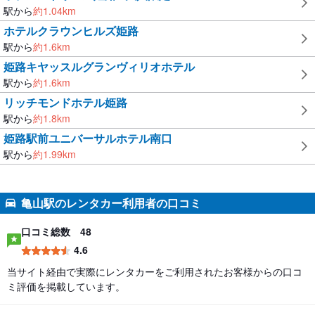
駅から
約
1.04
km
ホテルクラウンヒルズ姫路
駅から
約
1.6
km
姫路キヤッスルグランヴィリオホテル
駅から
約
1.6
km
リッチモンドホテル姫路
駅から
約
1.8
km
姫路駅前ユニバーサルホテル南口
駅から
約
1.99
km
亀山駅のレンタカー利用者の口コミ
口コミ総数
48
4.6
当サイト経由で実際にレンタカーをご利用されたお客様からの口コ
ミ評価を掲載しています。