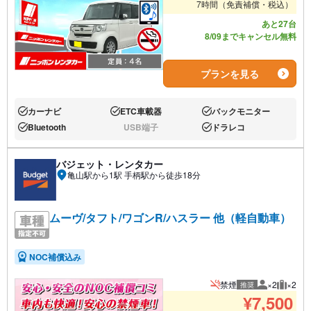
7時間（免責補償・税込）
あと27台
8/09までキャンセル無料
プランを見る
カーナビ
ETC車載器
バックモニター
あり:
あり:
あり:
Bluetooth
USB端子
ドラレコ
あり:
なし:
あり:
バジェット・レンタカー
亀山駅から1駅 手柄駅から徒歩18分
ムーヴ/タフト/ワゴンR/ハスラー 他（軽自動車）
NOC補償込み
禁煙
×2
×2
推奨
推奨人数
推奨荷
¥
7,500