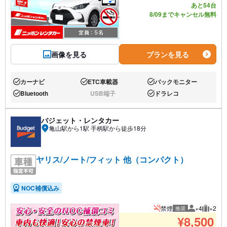
あと54台
8/09までキャンセル無料
画像を見る
プランを見る
カーナビ
ETC車載器
バックモニター
あり:
あり:
あり:
Bluetooth
USB端子
ドラレコ
あり:
なし:
あり:
バジェット・レンタカー
亀山駅から1駅 手柄駅から徒歩18分
ヤリス/ノート/フィット 他（コンパクト）
NOC補償込み
禁煙
×4
×2
推奨
推奨人数
推奨荷
¥
8,500