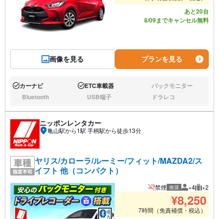
あと20台
8/09までキャンセル無料
画像を見る
プランを見る
カーナビ
ETC車載器
バックモニター
あり:
あり:
なし:
Bluetooth
USB端子
ドラレコ
なし:
なし:
なし:
ニッポンレンタカー
亀山駅から1駅 手柄駅から徒歩13分
ヤリス/カローラ/ルーミー/フィット/MAZDA2/ス
イフト 他（コンパクト）
禁煙
×4
×2
推奨
推奨人数
推奨荷
¥
8,250
7時間（免責補償・税込）