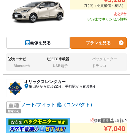
7時間（免責補償・税込）
あと2台
8/09までキャンセル無料
画像を見る
プランを見る
カーナビ
ETC車載器
バックモニター
あり:
あり:
なし:
Bluetooth
USB端子
ドラレコ
なし:
なし:
なし:
オリックスレンタカー
亀山駅から徒歩22分、手柄駅から徒歩8分
ノート/フィット 他（コンパクト）
禁煙
×4
×2
推奨
推奨人数
推奨荷
¥
7,040