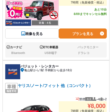
7時間（免責補償・税込）
あと10台
8/09までキャンセル無料
画像を見る
プランを見る
カーナビ
ETC車載器
バックモニター
あり:
あり:
なし:
Bluetooth
USB端子
ドラレコ
なし:
なし:
なし:
バジェット・レンタカー
亀山駅から1駅 手柄駅から徒歩18分
ヤリス/ノート/フィット 他（コンパクト）
禁煙
×4
×2
推奨
推奨人数
推奨荷
¥
8,000
7時間（免責補償・税込）