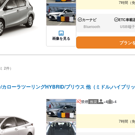
7時間（
カーナビ
ETC車載
あり:
あり:
Bluetooth
USB端子
なし:
なし:
画像を見る
プラン
ミ 2件）
D/カローラツーリングHYBRID/プリウス 他（ミドル,ハイブリ
禁煙
推奨
×4
×4
推奨人数
推奨荷物
7時間（