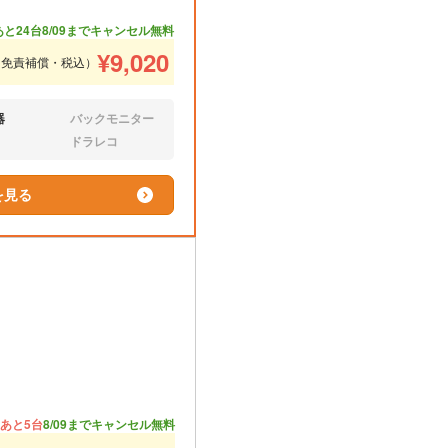
あと24台
8/09までキャンセル無料
¥
9,020
（免責補償・税込）
器
バックモニター
なし:
ドラレコ
なし:
を見る
あと5台
8/09までキャンセル無料