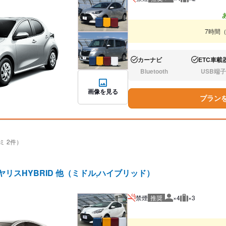
推奨人数
推奨荷物
7時間
カーナビ
ETC車載
あり:
あり:
Bluetooth
USB端子
なし:
なし:
画像を見る
プラン
ミ 2件）
ヤリスHYBRID 他（ミドル,ハイブリッド）
禁煙
推奨
×4
×3
推奨人数
推奨荷物