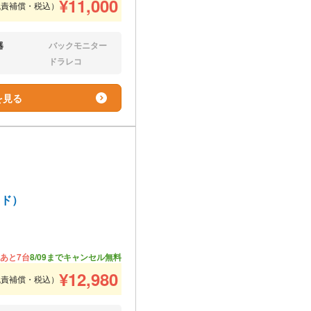
¥
11,000
免責補償・税込）
器
バックモニター
なし:
ドラレコ
なし:
を見る
ッド）
あと7台
8/09までキャンセル無料
¥
12,980
免責補償・税込）