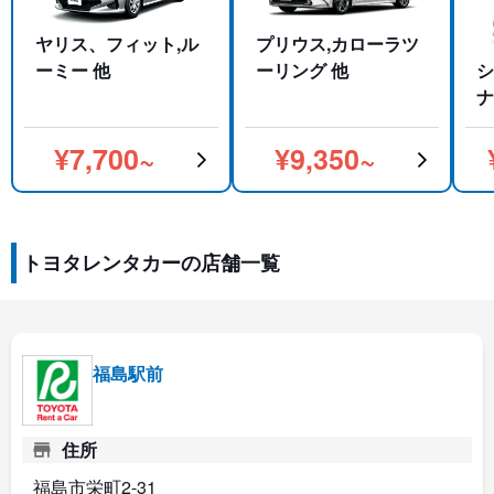
ヤリス、フィット,ル
プリウス,カローラツ
ーミー 他
ーリング 他
シ
ナ
¥7,700~
¥9,350~
トヨタレンタカーの店舗一覧
福島駅前
住所
福島市栄町2-31