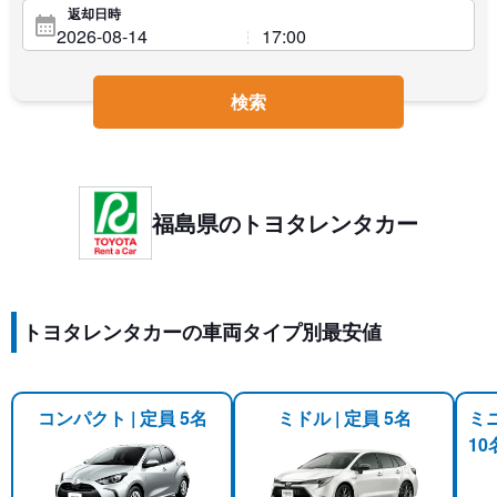
返却日時
検索
福島県のトヨタレンタカー
トヨタレンタカーの車両タイプ別最安値
コンパクト | 定員 5名
ミドル | 定員 5名
ミ
10