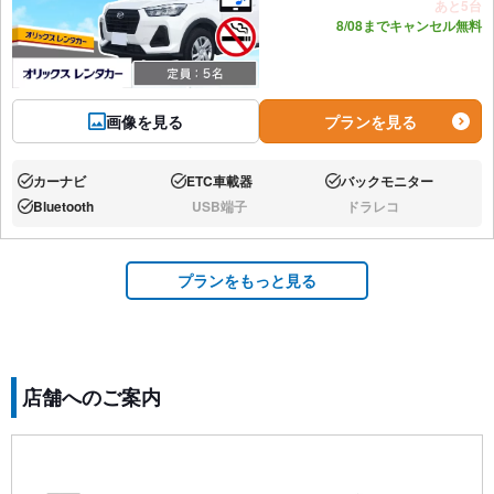
あと5台
8/08までキャンセル無料
画像を見る
プランを見る
カーナビ
ETC車載器
バックモニター
あり:
あり:
あり:
Bluetooth
USB端子
ドラレコ
あり:
なし:
なし:
プランをもっと見る
店舗へのご案内