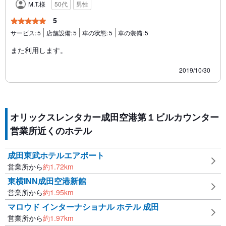
M.T.様
50代
男性
5
サービス:
5
店舗設備:
5
車の状態:
5
車の装備:
5
また利用します。
2019/10/30
オリックスレンタカー成田空港第１ビルカウンター
営業所近くのホテル
成田東武ホテルエアポート
営業所から
約
1.72
km
東横INN成田空港新館
営業所から
約
1.95
km
マロウド インターナショナル ホテル 成田
営業所から
約
1.97
km