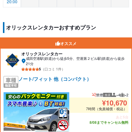
20:00
オリックスレンタカーおすすめプラン
オススメ
オリックスレンタカー
成田空港駅(鉄道)から徒歩5分、空港第２ビル駅(鉄道)から徒歩
21分
5
（口コミ 1件）
ノート/フィット 他（コンパクト）
禁煙
×4
×2
推奨
推奨人数
推奨
¥
10,670
7時間（免責補償・税込）
あと5台
8/08までキャンセル無料