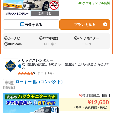
8/08までキャンセル無料
画像を見る
プランを見る
カーナビ
ETC車載器
バックモニター
あり:
あり:
あり:
Bluetooth
USB端子
ドラレコ
あり:
なし:
なし:
オリックスレンタカー
成田空港駅(鉄道)から徒歩5分、空港第２ビル駅(鉄道)から徒歩21
分
5
（口コミ 1件）
ロッキー 他（コンパクト）
禁煙
×4
×4
推奨
推奨人数
推奨
¥
12,650
7時間（免責補償・税込）