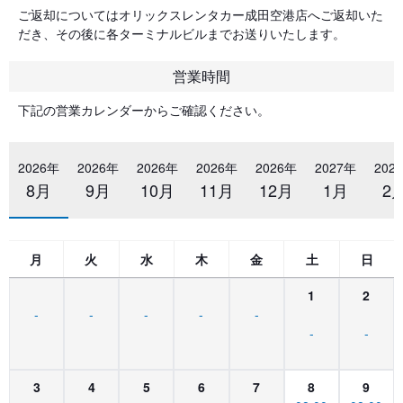
ご返却についてはオリックスレンタカー成田空港店へご返却いた
だき、その後に各ターミナルビルまでお送りいたします。
営業時間
下記の営業カレンダーからご確認ください。
2026年
2026年
2026年
2026年
2026年
2027年
202
8月
9月
10月
11月
12月
1月
2
月
火
水
木
金
土
日
1
2
-
-
-
-
-
-
-
3
4
5
6
7
8
9