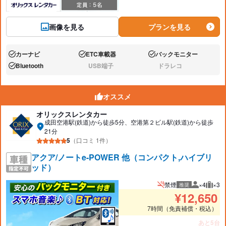
画像を見る
プランを見る
カーナビ
ETC車載器
バックモニター
あり:
あり:
あり:
Bluetooth
USB端子
ドラレコ
あり:
なし:
なし:
オススメ
オリックスレンタカー
成田空港駅(鉄道)から徒歩5分、空港第２ビル駅(鉄道)から徒歩
21分
5
（口コミ 1件）
アクア/ノートe-POWER 他（コンパクト,ハイブリ
ッド）
禁煙
×4
×3
推奨
推奨人数
推奨
¥
12,650
7時間（免責補償・税込）
あと5台