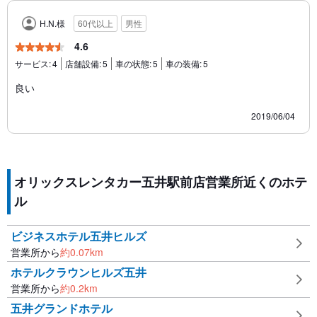
H.N.様
60代以上
男性
4.6
サービス:
4
店舗設備:
5
車の状態:
5
車の装備:
5
良い
2019/06/04
オリックスレンタカー五井駅前店営業所近くのホテ
ル
ビジネスホテル五井ヒルズ
営業所から
約
0.07
km
ホテルクラウンヒルズ五井
営業所から
約
0.2
km
五井グランドホテル