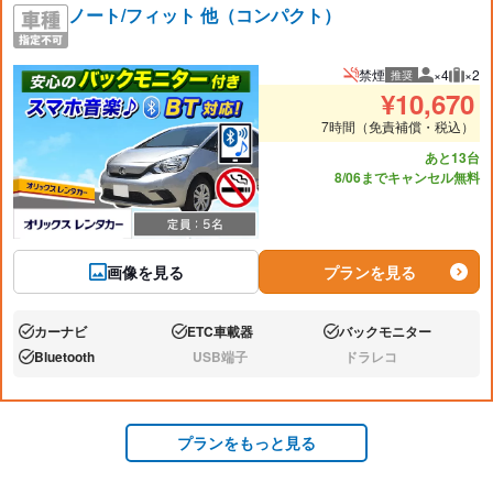
ノート/フィット 他（コンパクト）
禁煙
×4
×2
推奨
推奨人数
推奨
¥
10,670
7時間（免責補償・税込）
あと13台
8/06までキャンセル無料
画像を見る
プランを見る
カーナビ
ETC車載器
バックモニター
あり:
あり:
あり:
Bluetooth
USB端子
ドラレコ
あり:
なし:
なし:
プランをもっと見る