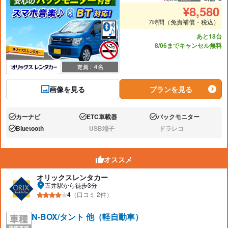
推奨人数
推奨
¥
8,580
7時間（免責補償・税込）
あと18台
8/06までキャンセル無料
画像を見る
プランを見る
カーナビ
ETC車載器
バックモニター
あり:
あり:
あり:
Bluetooth
USB端子
ドラレコ
あり:
なし:
なし:
オススメ
オリックスレンタカー
五井駅から徒歩3分
4
（口コミ 2件）
N-BOX/タント 他（軽自動車）