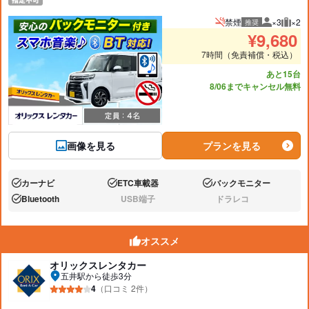
禁煙
×3
×2
推奨
推奨人数
推奨
¥
9,680
7時間（免責補償・税込）
あと15台
8/06までキャンセル無料
画像を見る
プランを見る
カーナビ
ETC車載器
バックモニター
あり:
あり:
あり:
Bluetooth
USB端子
ドラレコ
あり:
なし:
なし:
オススメ
オリックスレンタカー
五井駅から徒歩3分
4
（口コミ 2件）