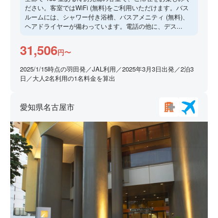
ださい。客室ではWiFi (無料)をご利用いただけます。バス
ルームには、シャワー付き浴槽、バスアメニティ (無料)、
ヘアドライヤーが備わっています。電話の他に、デス...
31,506
円〜
2025/1/15時点の羽田発／JAL利用／2025年3月3日出発／2泊3
日／大人2名利用の1名料金を算出
愛知県名古屋市