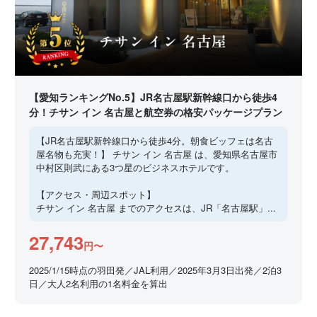
【愛知ランキングNo.5】JR名古屋駅新幹線口から徒歩4
分！チサン イン 名古屋と航空券の格安パッケージプラン
【JR名古屋駅新幹線口から徒歩4分。朝食ビッフェは名古
屋名物も充実！】 チサン イン 名古屋 は、愛知県名古屋市
中村区則武にある3つ星のビジネスホテルです。
【アクセス・周辺スポット】
チサン イン 名古屋 までのアクセスは、JR「名古屋駅」...
27,743
円〜
2025/1/15時点の羽田発／JAL利用／2025年3月3日出発／2泊3
日／大人2名利用の1名料金を算出