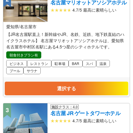
名古屋マリオットアソシアホテル
4.7/5 最高に素晴らしい
愛知県/名古屋市
【JR名古屋駅直上！新幹線やJR、名鉄、近鉄、地下鉄直結のハ
イクラスホテル】 名古屋マリオットアソシアホテルは、愛知県
名古屋市中村区名駅にある4.5つ星のシティホテルです。
朝食付きプラン有
ビジネス
レストラン
駐車場
BAR
スパ
温泉
プール
サウナ
選択する
施設クラス：4.0
3
名古屋 JR ゲートタワーホテル
4.7/5 最高に素晴らしい