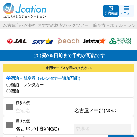
予約確認
メニュー
名古屋市への旅行おすすめ格安パックツアー｜航空券＋ホテル＋レン
ご出発の5日前まで予約が可能です
ご利用サービスを選んでください。
宿泊 + 航空券（+レンタカー追加可能）
宿泊 + レンタカー
宿泊
行きの便
−
帰りの便
−