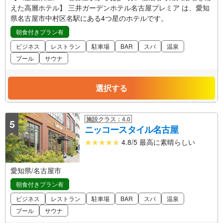
えた高層ホテル】 三井ガーデンホテル名古屋プレミア は、愛知
県名古屋市中村区名駅にある4つ星のホテルです。
朝食付きプラン有
ビジネス
レストラン
駐車場
BAR
スパ
温泉
プール
サウナ
選択する
施設クラス：4.0
5
ニッコースタイル名古屋
4.8/5 最高に素晴らしい
愛知県/名古屋市
朝食付きプラン有
ビジネス
レストラン
駐車場
BAR
スパ
温泉
プール
サウナ