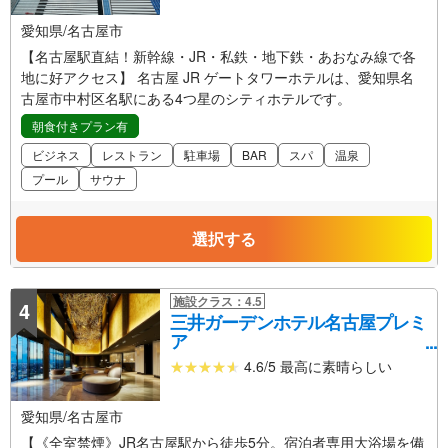
愛知県/名古屋市
【名古屋駅直結！新幹線・JR・私鉄・地下鉄・あおなみ線で各
地に好アクセス】 名古屋 JR ゲートタワーホテルは、愛知県名
古屋市中村区名駅にある4つ星のシティホテルです。
朝食付きプラン有
ビジネス
レストラン
駐車場
BAR
スパ
温泉
プール
サウナ
選択する
施設クラス：4.5
4
三井ガーデンホテル名古屋プレミ
ア
4.6/5 最高に素晴らしい
愛知県/名古屋市
【《全室禁煙》JR名古屋駅から徒歩5分。宿泊者専用大浴場を備