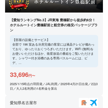
【愛知ランキングNo.3】JR東海 豊橋駅から徒歩約6分！
ホテルルートイン豊橋駅前と航空券の格安パッケージプラ
ン
【部屋の設備とサービス】
全部で 196 室ある冷房完備の客室には液晶テレビが備わっ
ており、ゆったりおくつろぎいただけます。WiFi (無料)を
お使いいただけるほか、衛星放送の番組をご覧いただけま
す。シャワー付き浴槽のある専用バスルームには、ビ
デ、...
33,696
円〜
2025/1/15時点の羽田発／JAL利用／2025年4月21日出発／2泊3
日／大人2名利用の1名料金を算出
愛知県名古屋市