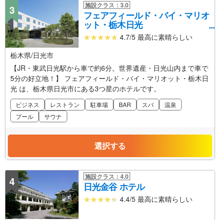
施設クラス：3.0
3
フェアフィールド・バイ・マリオ
ット・栃木日光
4.7/5 最高に素晴らしい
栃木県/日光市
【JR・東武日光駅から車で約6分。世界遺産・日光山内まで車で
5分の好立地！】 フェアフィールド・バイ・マリオット・栃木日
光 は、栃木県日光市にある3つ星のホテルです。
ビジネス
レストラン
駐車場
BAR
スパ
温泉
プール
サウナ
選択する
施設クラス：4.0
4
日光金谷 ホテル
4.4/5 最高に素晴らしい