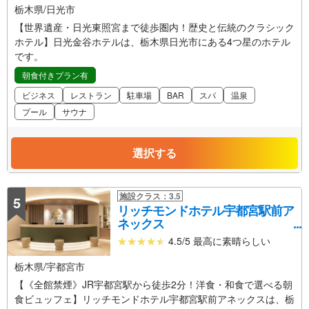
栃木県/日光市
【世界遺産・日光東照宮まで徒歩圏内！歴史と伝統のクラシック
ホテル】日光金谷ホテルは、栃木県日光市にある4つ星のホテル
です。
朝食付きプラン有
ビジネス
レストラン
駐車場
BAR
スパ
温泉
プール
サウナ
選択する
施設クラス：3.5
5
リッチモンドホテル宇都宮駅前ア
ネックス
4.5/5 最高に素晴らしい
栃木県/宇都宮市
【《全館禁煙》JR宇都宮駅から徒歩2分！洋食・和食で選べる朝
食ビュッフェ】リッチモンドホテル宇都宮駅前アネックスは、栃