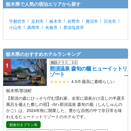
栃木県で人気の宿泊エリアから探す
宇都宮市
足利市
栃木市
佐野市
鹿沼市
日光市
小山市
真岡市
矢板市
那須塩原市
栃木県のおすすめホテルランキング
施設クラス：3.0
1
那須温泉 森旬の籠 ヒューイットリ
ゾート
4.5/5 最高に素晴らしい
栃木県/那須町
【那須の森にひっそり佇む隠れ家。全室に源泉かけ流しの半露天
風呂を備えた癒しの宿】<br>那須温泉 森旬の籠（しんしゅんの
かご）は、2024年秋に開業した、豊かな自然の中で非日常を味
わえるヒューイットリゾートのホテルです。
朝食付きプラン有