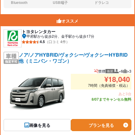
Bluetooth
USB端子
ドラレコ
なし:
なし:
なし:
オススメ
トヨタレンタカー
甲府駅から徒歩2分、金手駅から徒歩17分
4.5
（口コミ 4件）
ノア/ノアHYBRID/ヴォクシー/ヴォクシーHYBRID
他（ミニバン・ワゴン）
禁煙
×6
×3
推奨
推奨人数
推奨
¥
18,040
7時間（免責補償・税込）
あと3台
8/07までキャンセル無料
画像を見る
プランを見る