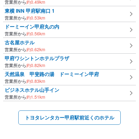
営業所から
約
0.49
km
東横 INN 甲府駅南口 1
営業所から
約
0.53
km
ドーミーイン甲府丸の内
営業所から
約
0.56
km
古名屋ホテル
営業所から
約
0.62
km
甲府ワシントンホテルプラザ
営業所から
約
0.82
km
天然温泉 甲斐路の湯 ドーミーイン甲府
営業所から
約
0.83
km
ビジネスホテル山手イン
営業所から
約
1.51
km
トヨタレンタカー甲府駅前近くのホテル