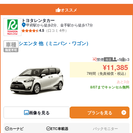
オススメ
トヨタレンタカー
甲府駅から徒歩2分、金手駅から徒歩17分
4.5
（口コミ 4件）
シエンタ 他（ミニバン・ワゴン）
禁煙
×5
×3
推奨
推奨人数
推奨
¥
11,385
7時間（免責補償・税込）
あと3台
8/07までキャンセル無料
画像を見る
プランを見る
カーナビ
ETC車載器
バックモニター
あり:
あり:
なし: