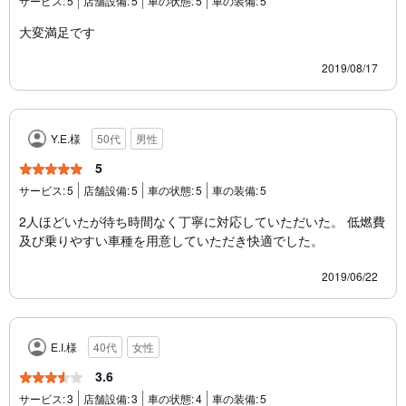
サービス:
5
店舗設備:
5
車の状態:
5
車の装備:
5
大変満足です
2019/08/17
Y.E.様
50代
男性
5
サービス:
5
店舗設備:
5
車の状態:
5
車の装備:
5
2人ほどいたが待ち時間なく丁寧に対応していただいた。 低燃費
及び乗りやすい車種を用意していただき快適でした。
2019/06/22
E.I.様
40代
女性
3.6
サービス:
3
店舗設備:
3
車の状態:
4
車の装備:
5