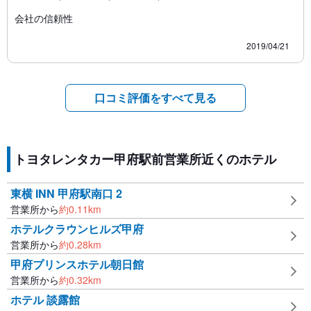
会社の信頼性
2019/04/21
口コミ評価をすべて見る
トヨタレンタカー甲府駅前営業所近くのホテル
東横 INN 甲府駅南口 2
営業所から
約
0.11
km
ホテルクラウンヒルズ甲府
営業所から
約
0.28
km
甲府プリンスホテル朝日館
営業所から
約
0.32
km
ホテル 談露館