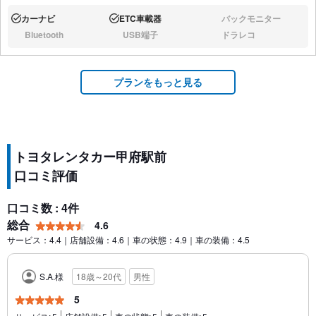
カーナビ
ETC車載器
バックモニター
あり:
あり:
なし:
Bluetooth
USB端子
ドラレコ
なし:
なし:
なし:
プランをもっと見る
トヨタレンタカー甲府駅前
口コミ評価
口コミ数 : 4件
総合
4.6
サービス：4.4｜店舗設備：4.6｜車の状態：4.9｜車の装備：4.5
S.A.様
18歳～20代
男性
5