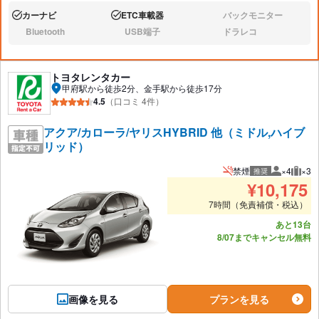
カーナビ
ETC車載器
バックモニター
あり:
あり:
なし:
Bluetooth
USB端子
ドラレコ
なし:
なし:
なし:
トヨタレンタカー
甲府駅から徒歩2分、金手駅から徒歩17分
4.5
（口コミ 4件）
アクア/カローラ/ヤリスHYBRID 他（ミドル,ハイブ
リッド）
禁煙
×4
×3
推奨
推奨人数
推奨
¥
10,175
7時間（免責補償・税込）
あと13台
8/07までキャンセル無料
画像を見る
プランを見る