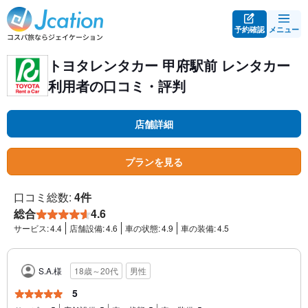
予約確認
メニュー
トヨタレンタカー 甲府駅前 レンタカー
利用者の口コミ・評判
店舗詳細
プランを見る
口コミ総数:
4件
総合
4.6
サービス:
4.4
店舗設備:
4.6
車の状態:
4.9
車の装備:
4.5
S.A.様
18歳～20代
男性
5