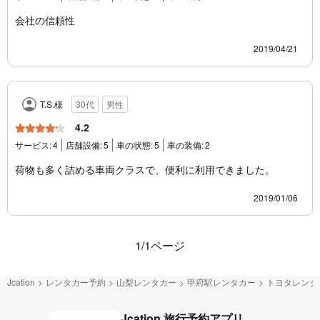
会社の信頼性
2019/04/21
T.S.様
30代
男性
4.2
サービス:
4
店舗設備:
5
車の状態:
5
車の装備:
2
荷物も多く詰める車両クラスで、便利に利用できました。
2019/01/06
1/1ページ
Jcation
レンタカー予約
山梨レンタカー
甲府駅レンタカー
トヨタレンタ
Jcation 旅行予約アプリ