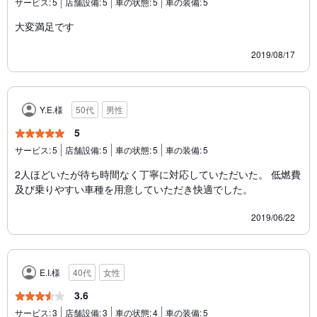
サービス:
5
店舗設備:
5
車の状態:
5
車の装備:
5
大変満足です
2019/08/17
Y.E.様
50代
男性
5
サービス:
5
店舗設備:
5
車の状態:
5
車の装備:
5
2人ほどいたが待ち時間なく丁寧に対応していただいた。 低燃費
及び乗りやすい車種を用意していただき快適でした。
2019/06/22
E.I.様
40代
女性
3.6
サービス:
3
店舗設備:
3
車の状態:
4
車の装備:
5