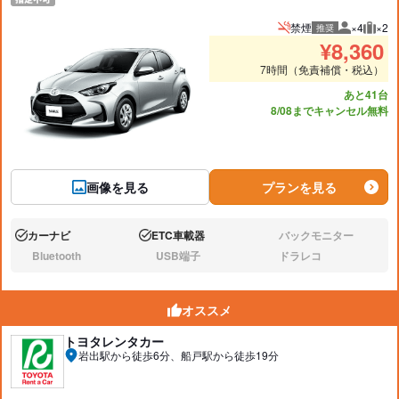
禁煙
×4
×2
推奨
推奨人数
推奨
¥
8,360
7時間（免責補償・税込）
あと41台
8/08までキャンセル無料
画像を見る
プランを見る
カーナビ
ETC車載器
バックモニター
あり:
あり:
なし:
Bluetooth
USB端子
ドラレコ
なし:
なし:
なし:
オススメ
トヨタレンタカー
岩出駅から徒歩6分、船戸駅から徒歩19分