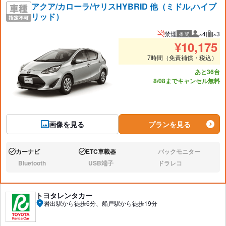
アクア/カローラ/ヤリスHYBRID 他（ミドル,ハイブ
リッド）
禁煙
×4
×3
推奨
推奨人数
推奨
¥
10,175
7時間（免責補償・税込）
あと36台
8/08までキャンセル無料
画像を見る
プランを見る
カーナビ
ETC車載器
バックモニター
あり:
あり:
なし:
Bluetooth
USB端子
ドラレコ
なし:
なし:
なし:
トヨタレンタカー
岩出駅から徒歩6分、船戸駅から徒歩19分