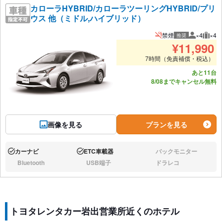
カローラHYBRID/カローラツーリングHYBRID/プリ
ウス 他（ミドル,ハイブリッド）
禁煙
×4
×4
推奨
推奨人数
推奨
¥
11,990
7時間（免責補償・税込）
あと11台
8/08までキャンセル無料
画像を見る
プランを見る
カーナビ
ETC車載器
バックモニター
あり:
あり:
なし:
Bluetooth
USB端子
ドラレコ
なし:
なし:
なし:
トヨタレンタカー岩出営業所近くのホテル