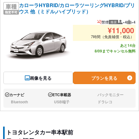
カローラHYBRID/カローラツーリングHYBRID/プリ
ウス 他（ミドル,ハイブリッド）
禁煙
×4
×4
推奨
推奨人数
推奨
¥
11,000
7時間（免責補償・税込）
あと14台
8/09までキャンセル無料
画像を見る
プランを見る
カーナビ
ETC車載器
バックモニター
あり:
あり:
なし:
Bluetooth
USB端子
ドラレコ
なし:
なし:
なし:
トヨタレンタカー串本駅前