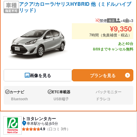
アクア/カローラ/ヤリスHYBRID 他（ミドル,ハイブ
リッド）
禁煙
×4
×3
推奨
推奨人数
推奨
¥
9,350
7時間（免責補償・税込）
あと40台
8/09までキャンセル無料
画像を見る
プランを見る
カーナビ
ETC車載器
バックモニター
あり:
あり:
なし:
Bluetooth
USB端子
ドラレコ
なし:
なし:
なし:
トヨタレンタカー
串本駅から徒歩5分
4.9
（口コミ 3件）