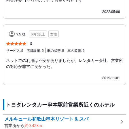
料金が妥当だったのでとても良かったです
2022/05/08
Y.S.様
60代以上
女性
5
サービス:
5
店舗設備:
5
車の状態:
5
車の装備:
5
ネットでの利用は不安がありましたが、レンタカー会社、営業所
の対応が非常に良かった。
2019/11/01
トヨタレンタカー串本駅前営業所近くのホテル
メルキュール和歌山串本リゾート & スパ
営業所から
約
0.42
km