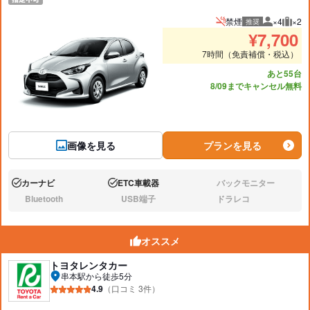
禁煙
×4
×2
推奨
推奨人数
推奨
¥
7,700
7時間（免責補償・税込）
あと55台
8/09までキャンセル無料
画像を見る
プランを見る
カーナビ
ETC車載器
バックモニター
あり:
あり:
なし:
Bluetooth
USB端子
ドラレコ
なし:
なし:
なし:
オススメ
トヨタレンタカー
串本駅から徒歩5分
4.9
（口コミ 3件）