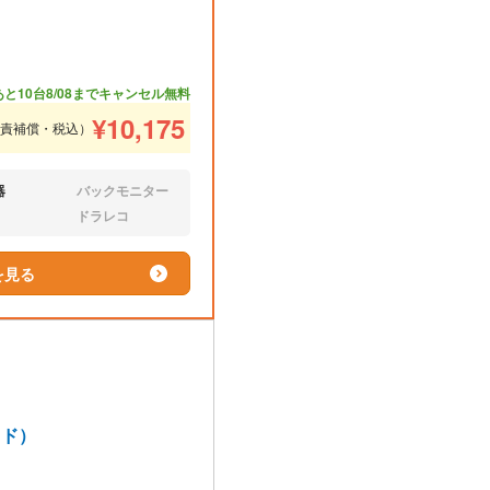
あと10台
8/08までキャンセル無料
¥
10,175
免責補償・税込）
器
バックモニター
なし:
ドラレコ
なし:
を見る
ッド）