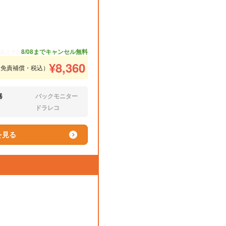
あと9台
8/08までキャンセル無料
¥
8,360
（免責補償・税込）
器
バックモニター
なし:
ドラレコ
なし:
を見る