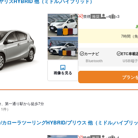
ヤリスHYBRID 他（ミドル,ハイブリッド）
禁煙
推奨
×4
×3
推奨人数
推奨荷物
7時間（
カーナビ
ETC車載
あり:
あり:
Bluetooth
USB端子
なし:
なし:
画像を見る
プラン
分、第一通り駅から徒歩7分
 1件）
D/カローラツーリングHYBRID/プリウス 他（ミドル,ハイブリ
禁煙
推奨
×4
×4