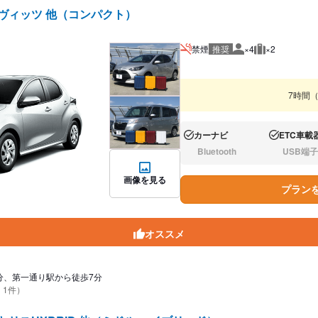
/ヴィッツ 他（コンパクト）
禁煙
推奨
×4
×2
推奨人数
推奨荷物
7時間
カーナビ
ETC車載
あり:
あり:
Bluetooth
USB端子
なし:
なし:
画像を見る
プラン
オススメ
分、第一通り駅から徒歩7分
 1件）