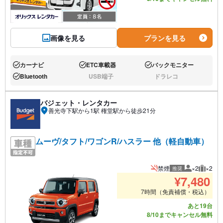
画像を見る
プランを見る
カーナビ
ETC車載器
バックモニター
あり:
あり:
あり:
Bluetooth
USB端子
ドラレコ
あり:
なし:
なし:
バジェット・レンタカー
善光寺下駅から1駅 権堂駅から徒歩21分
ムーヴ/タフト/ワゴンR/ハスラー 他（軽自動車）
禁煙
×2
×2
推奨
推奨人数
推奨荷
¥
7,480
7時間（免責補償・税込）
あと19台
8/10までキャンセル無料