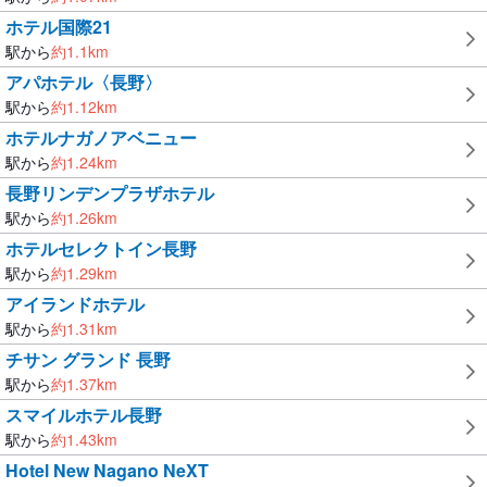
ホテル国際21
駅から
約
1.1
km
アパホテル〈長野〉
駅から
約
1.12
km
ホテルナガノアベニュー
駅から
約
1.24
km
長野リンデンプラザホテル
駅から
約
1.26
km
ホテルセレクトイン長野
駅から
約
1.29
km
アイランドホテル
駅から
約
1.31
km
チサン グランド 長野
駅から
約
1.37
km
スマイルホテル長野
駅から
約
1.43
km
Hotel New Nagano NeXT