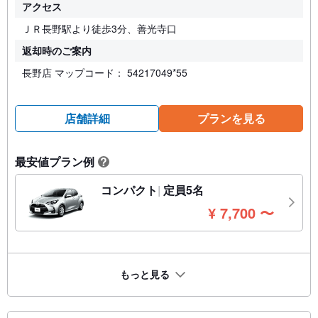
アクセス
ＪＲ長野駅より徒歩3分、善光寺口
返却時のご案内
長野店 マップコード： 54217049*55
店舗詳細
プランを見る
最安値プラン例
?
コンパクト
定員5名
円
¥
7,700
〜
もっと見る