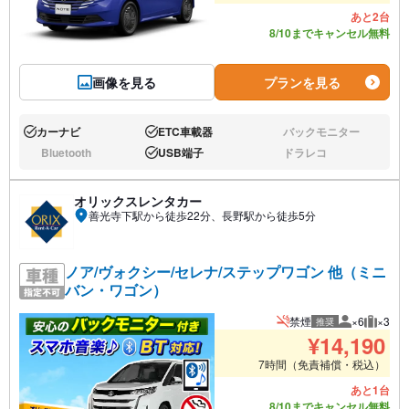
あと2台
8/10までキャンセル無料
画像を見る
プランを見る
カーナビ
ETC車載器
バックモニター
あり:
あり:
なし:
Bluetooth
USB端子
ドラレコ
なし:
あり:
なし:
オリックスレンタカー
善光寺下駅から徒歩22分、長野駅から徒歩5分
ノア/ヴォクシー/セレナ/ステップワゴン 他（ミニ
バン・ワゴン）
禁煙
×6
×3
推奨
推奨人数
推奨荷
¥
14,190
7時間（免責補償・税込）
あと1台
8/10までキャンセル無料