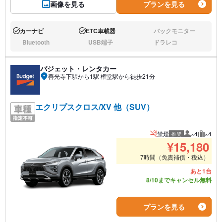
画像を見る
プランを見る
カーナビ
ETC車載器
バックモニター
あり:
あり:
なし:
Bluetooth
USB端子
ドラレコ
なし:
なし:
なし:
バジェット・レンタカー
善光寺下駅から1駅 権堂駅から徒歩21分
エクリプスクロス/XV 他（SUV）
禁煙
×4
×4
推奨
推奨人数
推奨荷
¥
15,180
7時間（免責補償・税込）
あと1台
8/10までキャンセル無料
プランを見る