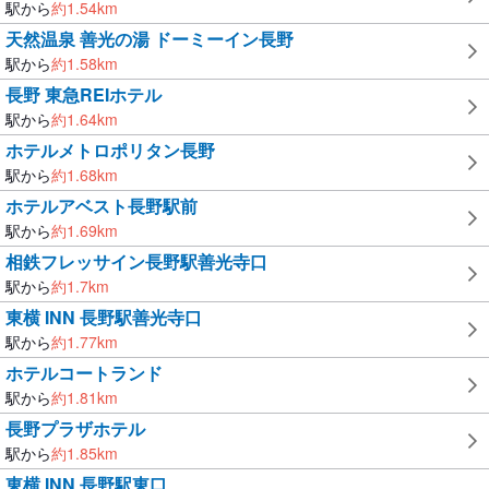
駅から
約
1.54
km
天然温泉 善光の湯 ドーミーイン長野
駅から
約
1.58
km
長野 東急REIホテル
駅から
約
1.64
km
ホテルメトロポリタン長野
駅から
約
1.68
km
ホテルアベスト長野駅前
駅から
約
1.69
km
相鉄フレッサイン長野駅善光寺口
駅から
約
1.7
km
東横 INN 長野駅善光寺口
駅から
約
1.77
km
ホテルコートランド
駅から
約
1.81
km
長野プラザホテル
駅から
約
1.85
km
東横 INN 長野駅東口