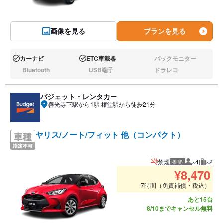
画像を見る
プランを見る
カーナビ
ETC車載器
バックモニター
あり:
あり:
なし:
Bluetooth
USB端子
ドラレコ
なし:
なし:
なし:
バジェット・レンタカー
善光寺下駅から1駅 権堂駅から徒歩21分
ヤリス/ノート/フィット 他（コンパクト）
禁煙
×4
×2
推奨
推奨人数
推奨荷
¥
8,470
7時間（免責補償・税込）
あと15台
8/10までキャンセル無料