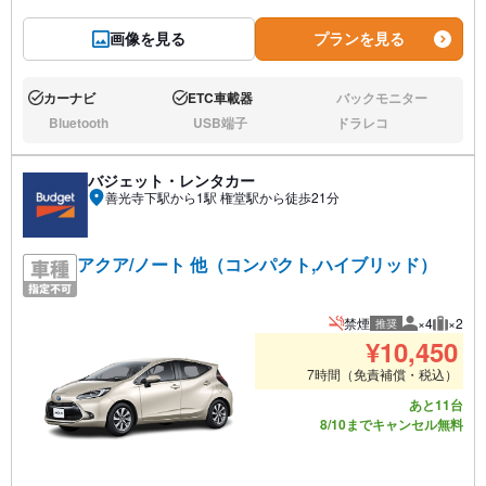
画像を見る
プランを見る
カーナビ
ETC車載器
バックモニター
あり:
あり:
なし:
Bluetooth
USB端子
ドラレコ
なし:
なし:
なし:
バジェット・レンタカー
善光寺下駅から1駅 権堂駅から徒歩21分
アクア/ノート 他（コンパクト,ハイブリッド）
禁煙
×4
×2
推奨
推奨人数
推奨荷
¥
10,450
7時間（免責補償・税込）
あと11台
8/10までキャンセル無料