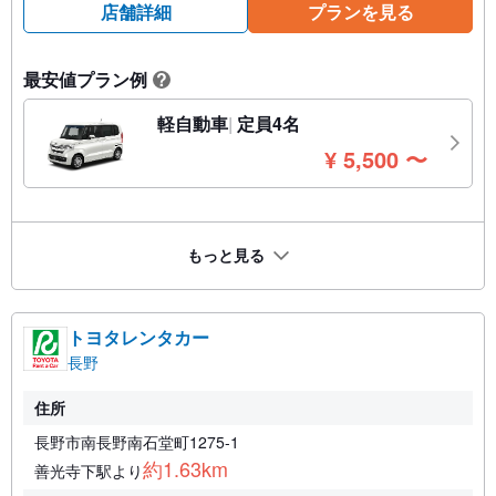
店舗詳細
プランを見る
最安値プラン例
?
軽自動車
定員4名
円
¥
5,500
〜
もっと見る
トヨタレンタカー
長野
住所
長野市南長野南石堂町1275-1
約1.63km
善光寺下駅より