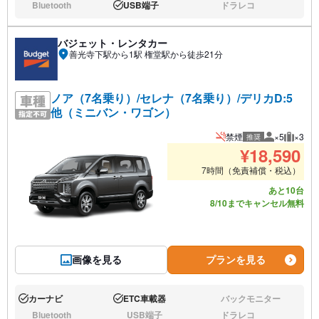
Bluetooth
USB端子
ドラレコ
なし:
あり:
なし:
バジェット・レンタカー
善光寺下駅から1駅 権堂駅から徒歩21分
ノア（7名乗り）/セレナ（7名乗り）/デリカD:5
他（ミニバン・ワゴン）
禁煙
×5
×3
推奨
推奨人数
推奨荷
¥
18,590
7時間（免責補償・税込）
あと10台
8/10までキャンセル無料
画像を見る
プランを見る
カーナビ
ETC車載器
バックモニター
あり:
あり:
なし:
Bluetooth
USB端子
ドラレコ