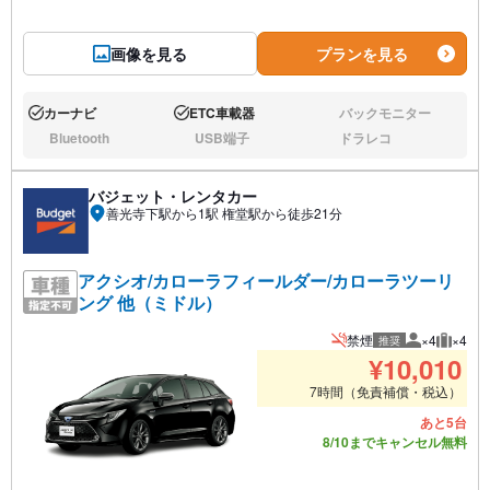
画像を見る
プランを見る
カーナビ
ETC車載器
バックモニター
あり:
あり:
なし:
Bluetooth
USB端子
ドラレコ
なし:
なし:
なし:
バジェット・レンタカー
善光寺下駅から1駅 権堂駅から徒歩21分
アクシオ/カローラフィールダー/カローラツーリ
ング 他（ミドル）
禁煙
×4
×4
推奨
推奨人数
推奨荷
¥
10,010
7時間（免責補償・税込）
あと5台
8/10までキャンセル無料