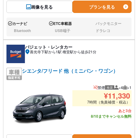
画像を見る
プランを見る
カーナビ
ETC車載器
バックモニター
あり:
あり:
なし:
Bluetooth
USB端子
ドラレコ
なし:
なし:
なし:
バジェット・レンタカー
善光寺下駅から1駅 権堂駅から徒歩21分
シエンタ/フリード 他（ミニバン・ワゴン）
禁煙
×4
×1
推奨
推奨人数
推奨荷
¥
11,330
7時間（免責補償・税込）
あと3台
8/10までキャンセル無料