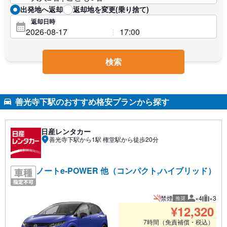
出発地へ返却
返却地を変更(乗り捨て)
返却日時
検索
善光寺下駅のおすすめ格安プランから探す
日産レンタカー
善光寺下駅から1駅 権堂駅から徒歩20分
ノートe-POWER 他（コンパクト,ハイブリッド）
禁煙
×4
×3
推奨
推奨人数
推奨荷
¥
12,320
7時間（免責補償・税込）