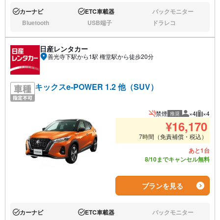
カーナビ
ETC車載器
バックモニター
あり:
あり:
なし:
Bluetooth
USB端子
ドラレコ
なし:
なし:
なし:
日産レンタカー
善光寺下駅から1駅 権堂駅から徒歩20分
キックスe-POWER 1.2 他（SUV）
禁煙
×4
×4
推奨
推奨人数
推奨荷
¥
16,170
7時間（免責補償・税込）
あと1台
8/10までキャンセル無料
プランを見る
カーナビ
ETC車載器
バックモニター
あり:
あり:
なし: