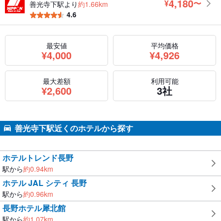
4,180
¥
〜
善光寺下駅より
約1.66km
円
4.6
最安値
平均価格
円
円
¥
4,000
¥
4,926
最大差額
利用可能
円
¥
2,600
3社
善光寺下駅近くのホテルから探す
ホテルトレンド長野
駅から
約
0.94
km
ホテル JAL シティ 長野
駅から
約
0.96
km
長野ホテル犀北館
駅から
約
1.07
km