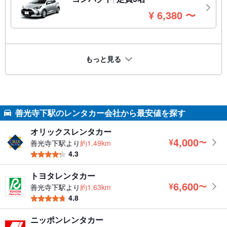
円
¥
6,380
〜
もっと見る
善光寺下駅のレンタカー会社から最安値を探す
オリックスレンタカー
4,000
¥
〜
善光寺下駅より
約1.49km
円
4.3
トヨタレンタカー
6,600
¥
〜
善光寺下駅より
約1.63km
円
4.8
ニッポンレンタカー