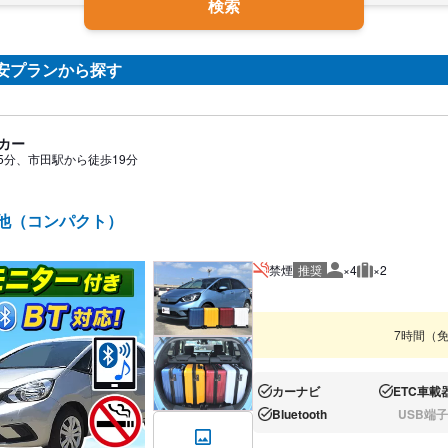
検索
安プランから探す
カー
5分、市田駅から徒歩19分
 他（コンパクト）
禁煙
推奨
×4
×2
推奨人数
推奨荷物
7時間（
カーナビ
ETC車載
あり:
あり:
Bluetooth
USB端子
あり:
なし: