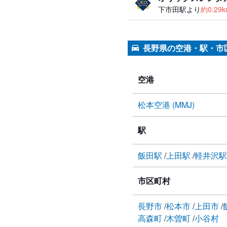
下市田駅より
約0.29
長野県の空港・駅・市
空港
松本空港 (MMJ)
駅
飯田駅
上田駅
軽井沢
市区町村
長野市
松本市
上田市
高森町
木曽町
小谷村