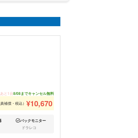
あと1台
8/08までキャンセル無料
¥
10,670
免責補償・税込）
器
バックモニター
あり:
ドラレコ
なし: