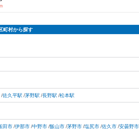
km
区町村から探す
駅
佐久平駅
茅野駅
長野駅
松本駅
飯田市
伊那市
中野市
飯山市
茅野市
塩尻市
佐久市
安曇野