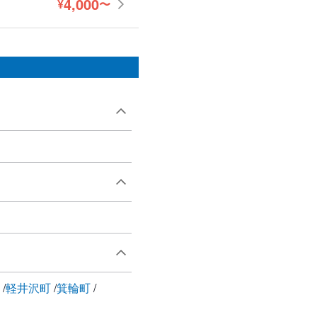
4,000
¥
〜
円
市
軽井沢町
箕輪町