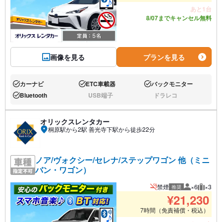
あと1台
8/07までキャンセル無料
画像を見る
プランを見る
カーナビ
ETC車載器
バックモニター
あり:
あり:
あり:
Bluetooth
USB端子
ドラレコ
あり:
なし:
なし:
オリックスレンタカー
桐原駅から2駅 善光寺下駅から徒歩22分
ノア/ヴォクシー/セレナ/ステップワゴン 他（ミニ
バン・ワゴン）
禁煙
×6
×3
推奨
推奨人数
推奨荷
¥
21,230
7時間（免責補償・税込）