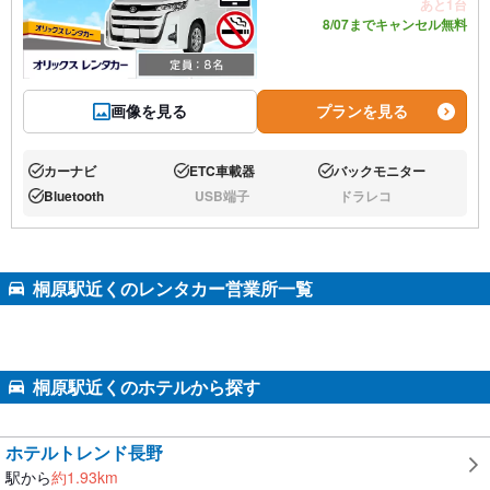
あと1台
8/07までキャンセル無料
画像を見る
プランを見る
カーナビ
ETC車載器
バックモニター
あり:
あり:
あり:
Bluetooth
USB端子
ドラレコ
あり:
なし:
なし:
桐原駅近くのレンタカー営業所一覧
桐原駅近くのホテルから探す
ホテルトレンド長野
駅から
約
1.93
km