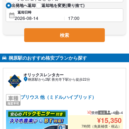
出発地へ返却
返却地を変更(乗り捨て)
返却日時
検索
桐原駅のおすすめ格安プランから探す
オリックスレンタカー
桐原駅から2駅 善光寺下駅から徒歩22分
プリウス 他（ミドル,ハイブリッド）
禁煙
×4
×4
推奨
推奨人数
推奨荷
¥
15,350
7時間（免責補償・税込）