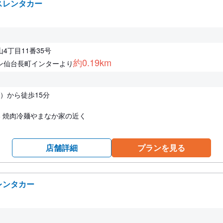
スレンタカー
4丁目11番35号
約0.19km
ン仙台長町インターより
口）から徒歩15分
い 焼肉冷麺やまなか家の近く
店舗詳細
プランを見る
レンタカー