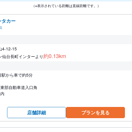
（※表示されている距離は直線距離です。）
ンタカー
ス
-12-15
約0.13km
ン仙台長町インターより
目駅から車で約5分
と東部自動車道入口角
ト内
店舗詳細
プランを見る