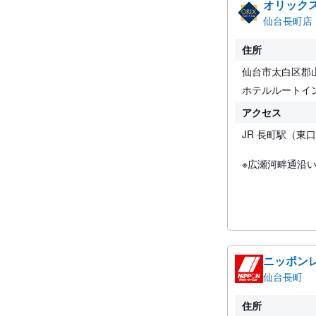
オリック
仙台長町店
住所
仙台市太白区郡山
ホテルルートイ
アクセス
JR 長町駅（東
※広瀬河畔通沿
ニッポン
仙台長町
住所