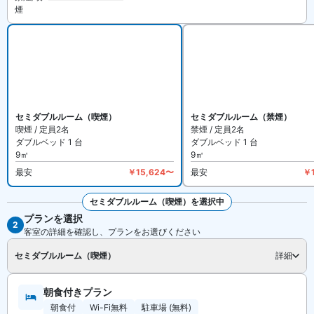
煙
ります。
【館内施設・サービス】
客室数は全 209 室。インターネットは無料 WiFi、有線インターネ
ットを備えています。全室WOWOW無料視聴可能、加湿空気清浄機
を完備。
ホテルルートイン仙台長町インター は禁煙ルームと喫煙できるお部
屋があります。詳細は各宿泊プランをご確認ください。
セミダブルルーム（喫煙）
セミダブルルーム（禁煙）
喫煙 / 定員2名
禁煙 / 定員2名
ダブルベッド 1 台
ダブルベッド 1 台
9㎡
9㎡
最安
￥15,624〜
最安
￥
セミダブルルーム（喫煙）を選択中
プランを選択
2
客室の詳細を確認し、プランをお選びください
セミダブルルーム（喫煙）
詳細
朝食付きプラン
朝食付
Wi-Fi無料
駐車場 (無料)