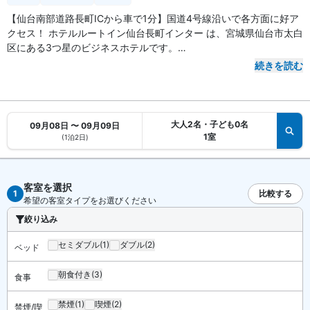
【仙台南部道路長町ICから車で1分】国道4号線沿いで各方面に好ア
クセス！ ホテルルートイン仙台長町インター は、宮城県仙台市太白
区にある3つ星のビジネスホテルです。
続きを読む
【アクセス・周辺スポット】
ホテルルートイン仙台長町インター までのアクセスは、JR常磐線
「長町駅」から車で約5分、仙台市営地下鉄南北線「長町一丁目
駅」から車で約7分。仙台空港から車で約30分で到着します。
大人2名・子ども0名
09月08日 〜 09月09日
仙台南部道路「長町IC」は車で約1分、東北自動車道「仙台南IC」は
1室
(1泊2日)
車で約20分。あすと長町は車で10分、楽天Koboスタジアム宮城は
約20分と、周辺スポットも好アクセスです。
客室を選択
【駐車場】
有料
1
比較する
希望の客室タイプをお選びください
絞り込み
【スパ・風呂・温泉】
ホテルルートイン仙台長町インター はラジウム人工温泉大浴場「旅
セミダブル
(1)
ダブル
(2)
ベッド
人の湯」があります。
朝食付き
(3)
食事
【お食事、レストラン】
【朝食は6時30分～】 朝食はビュッフェ形式です（無料）。
禁煙
(1)
喫煙
(2)
禁煙/喫
館内にはレストラン、共用エリアのコーヒー・ティーサービスがあ