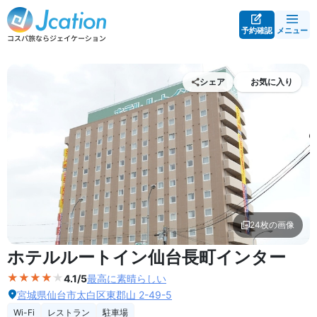
予約確認
メニュー
シェア
お気に入り
24枚の画像
外観の写真を拡大表示
ホテルルートイン仙台長町インター
4.1/5
最高に素晴らしい
宮城県仙台市太白区東郡山 2-49-5
Wi-Fi
レストラン
駐車場