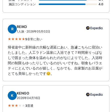
施設コンディション
4.0
REIKO
R
1人旅 · 2026年05月02日
5
非常に良い
帰省途中に新幹線の大幅な遅延にあい、急遽こちらに宿泊い
たしました。人工ラドン温泉に入浴できて７時間座りっぱな
しで固まった身体を温められたのがなによりでした。入浴時
間の制限もゆったりしているのがいいですね。朝食もバラエ
ティにとんでいるのが嬉しく、なかでも、自家製のお豆腐が
とても美味しかったです😊。
KENGO
K
2026年04月16日
3
普通